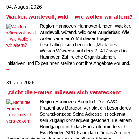
Kindertagesstätte Moorlilienweg /
Kindertagesstätte Schneiderberg
Offene Sprach-Sprechstunde
Familienzentrum
04. August 2026
Wacker, würdevoll, wild – wie wollen wir altern?
Kindertagesstätte Sylter Weg
Kindertagesstätte Mühenkamp / Familienzentrum
Region Hannover/ Hannover-Linden. Wacker,
würdevoll, wütend, wild oder wunderbar: Wie
Kindertagesstätte Petermannstraße /
Kindertagesstätte Tresckowstraße
Familienzentrum
wollen wir altern? Mit dieser Frage
beschäftigte sich heute der „Markt des
Weisen Wissens“ auf dem PLATZprojekt in
Kindertagesstätte Voltmerstraße
Kindertagesstätte Pfarrlandplatz
Hannover. Zahlreiche Organisationen,
Initiativen und Expertinnen stellten dort ihre Angebote vor und...
Kindertagesstätte Wiehbergstraße
Hör- und Sprachheilkindergarten Ratswiese
Kindertagesstätte Rosenbergstraße
31. Juli 2026
„Nicht die Frauen müssen sich verstecken“
Kindertagesstätte Schneiderberg
Region Hannover/ Burgdorf. Das AWO
Frauenhaus Burgdorf verfolgt ein besonderes
Kindertagesstätte Schweriner Straße /
Schutzkonzept: Seine Adresse ist bekannt,
Familienzentrum
sein Zugang konsequent gesichert. Bei einem
Rundgang durch das Haus informierte sich
Kindertagesstätte Sylter Weg
Eva Bender, SPD-Kandidatin für das Amt der
Regionspräsidentin, darüber, wie ein offener Standort...