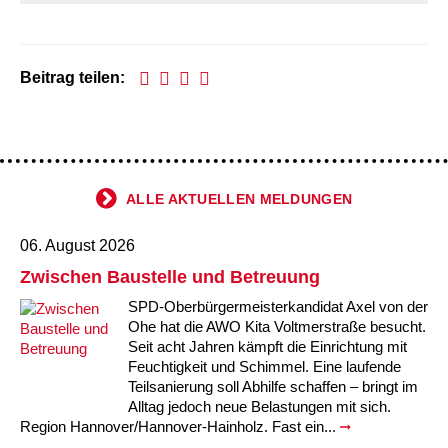
Kindertagesstätte Johannes-Lau-Hof
Kindertagesstätte Herbartstraße
Kindertagesstätte Klaus-Müller-Kilian-Weg /
Kindertagesstätte Hiltrud-Grote-Weg
“Mäuseburg” / Familienzentrum
Beitrag teilen:
Kindertagesstätte König-Ludwig-Straße
Kindertagesstätte Ibykusweg / Familienzentrum
Kindertagesstätte Langes Feld “Deisterspatzen”
Kindertagesstätte Johannes-Lau-Hof
Kindertagesstätte Moorlilienweg /
Kindertagesstätte Kapellenbrink /
ALLE AKTUELLEN MELDUNGEN
Familienzentrum
Familienzentrum
06. August 2026
Kindertagesstätte Petermannstraße /
Kindertagesstätte Klaus-Müller-Kilian-Weg /
Familienzentrum
“Mäuseburg” / Familienzentrum
Zwischen Baustelle und Betreuung
Kindertagesstätte Pfarrlandplatz
Kindertagesstätte König-Ludwig-Straße
SPD-Oberbürgermeisterkandidat Axel von der
Ohe hat die AWO Kita Voltmerstraße besucht.
Seit acht Jahren kämpft die Einrichtung mit
Kindertagesstätte Rosenbergstraße
Kindertagesstätte Langes Feld “Deisterspatzen”
Feuchtigkeit und Schimmel. Eine laufende
Teilsanierung soll Abhilfe schaffen – bringt im
Alltag jedoch neue Belastungen mit sich.
Krippe Schleswiger Straße
Kindertagesstätte Levester Straße
Region Hannover/Hannover-Hainholz. Fast ein...