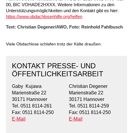
00, BIC VOHADE2HXXX. Weitere Informationen zu den
Unterstützungsmöglichkeiten und den Kontakt gibt es hier:
Ältere Menschen
Online Pflege- und Seniorenberatung
Helfende Hände
Beratungsangebote
Jugendwohnen im Stadtteil
Ortsverein Arnum
Ortsverein Godshorn
Kindertagesstätte Freytagstraße
Kindertagesstätte Elmstraße / Familienzentrum
Kindertagesstätte Pfarrlandplatz
Kindertagesstätte Mühenkamp / Familienzentrum
Life Kinetik
https://www.obdachlosenhilfe.org/helfen
Kindertagesstätte Freudenthalstraße /
Kindertagesstätte Petermannstraße /
Text: Christian Degener/AWO, Foto: Reinhold Fahlbusch
Migration
Pflege und Wohnen
Behördenbegleitung und Formularausfüllhilfe
Ortsverein Barsinghausen
Ortsverein Garbsen
Kindertagesstätte Gehägestraße
Kindertagesstätte Rosenbergstraße
Yoga mit Baby
Familienzentrum
Familienzentrum
Kindertagesstätte Gottfried-Keller-Straße /
Kindertagesstätte Schweriner Straße /
Menschen mit Behinderungen
Mehrsprachige Beratung
Berufssprachkurse
Ortsverein Bennigsen
Ortsverein Fuhrberg
Kindertagesstätte Freytagstraße
Hort Salzmannstraße
Yoga in der Schwangerschaft
Viele Obdachlose schlafen trotz der Kälte draußen.
Familienzentrum
Familienzentrum
Kindertagesstätte Schweriner Straße /
Wegweiser Seniorenkompass
Migrationsberatung für junge Menschen
Ortsverein Bredenbeck
Ortsverein Berenbostel
Kindertagesstätte Große Pranke
Kindertagesstätte Gehägestraße
Stretch und Relax
Familienzentrum
KONTAKT PRESSE- UND
ÖFFENTLICHKEITSARBEIT
Infotelefon
Interkulturelle Beratung für ältere Menschen
Ortsverein Burgdorf
Kindertagesstätte Herbartstraße
Kindertagesstätte Gorch-Fock-Straße
Außenstelle Hort Stenhusenstraße
Kindertagesstätte Sylter Weg
Fitness für Frauen
Kindertagesstätte Gottfried-Keller-Straße /
Gaby Kujawa
Christian Degener
Ortsverein Burgdorf
Kindertagesstätte Hiltrud-Grote-Weg
Familienzentrum
Marienstraße 22
Marienstraße 22
30171 Hannover
30171 Hannover
Ortsverein Engelbostel-Schulenburg
Krippe Höltystraße
Kindertagesstätte Große Pranke
Tel. 0511 8114-261
Tel. 0511 8114-259
Fax: 0511 8114-250
Fax: 0511 8114-250
Kindertagesstätte Ibykusweg / Familienzentrum
Kindertagesstätte Harenberger Straße
E-Mail
E-Mail