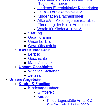
Region Hannover
Lindener Elterninitiative Kinderladen
LeLo – Lernlokomotive e.V.
Kinderladen Drachenkinder
Afka e.V. – Aktionsgemeinschaft zur
Förderung der Kultur Arbeitsloser
Verein für Kinderkultur e.V.
Satzung
Organigramm
Unser Leitbild
Geschäftsbericht
AWO Bundesweit
Leitbild
Geschichte
Marie Juchacz
Unsere Geschichte
Wichtige Stationen
Zeitstrahl
Unsere Angebote
Kinder & Familien
Kindertagesstätten
Griffbereit
Krippen
Kindertagesstätte Anna-Klähn-
Straße – ab 1. März 2020