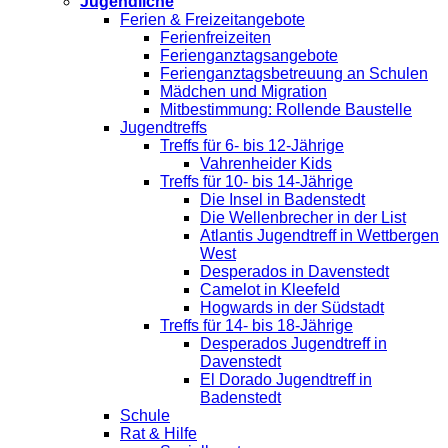
Jugendliche
Ferien & Freizeitangebote
Ferienfreizeiten
Ferienganztagsangebote
Ferienganztagsbetreuung an Schulen
Mädchen und Migration
Mitbestimmung: Rollende Baustelle
Jugendtreffs
Treffs für 6- bis 12-Jährige
Vahrenheider Kids
Treffs für 10- bis 14-Jährige
Die Insel in Badenstedt
Die Wellenbrecher in der List
Atlantis Jugendtreff in Wettbergen
West
Desperados in Davenstedt
Camelot in Kleefeld
Hogwards in der Südstadt
Treffs für 14- bis 18-Jährige
Desperados Jugendtreff in
Davenstedt
El Dorado Jugendtreff in
Badenstedt
Schule
Rat & Hilfe