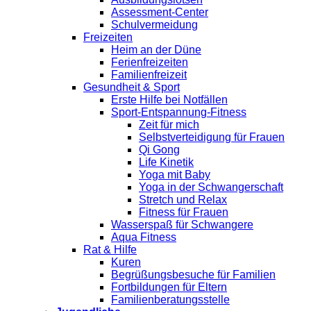
Assessment-Center
Schulvermeidung
Freizeiten
Heim an der Düne
Ferienfreizeiten
Familienfreizeit
Gesundheit & Sport
Erste Hilfe bei Notfällen
Sport-Entspannung-Fitness
Zeit für mich
Selbstverteidigung für Frauen
Qi Gong
Life Kinetik
Yoga mit Baby
Yoga in der Schwangerschaft
Stretch und Relax
Fitness für Frauen
Wasserspaß für Schwangere
Aqua Fitness
Rat & Hilfe
Kuren
Begrüßungsbesuche für Familien
Fortbildungen für Eltern
Familienberatungsstelle