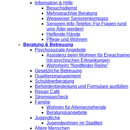
Information & Hilfe
Besuchsdienst
Mehrsprachige Beratung
Wegweiser Seniorenkompass
Senioren-Info-Telefon: Für Fragen rund
ums Älter werden!
Helfende Hände
Pflege und Wohnen
Beratung & Betreuung
Psychosoziale Angebote
Assistenz beim Wohnen für Erwachsene
mit psychischen Erkrankungen
Wohnheim “Nordfelder Reihe”
Gesetzliche Betreuung
Quartiersmanagement
Schuldnerberatung
Behördenbegleitung und Formulare ausfüllen
Repair Café
Stromsparcheck
Familie
Wohnen für Alleinerziehende
Beratungsangebote
Jugendliche
Jugendwohnen im Stadtteil
Ältere Menschen