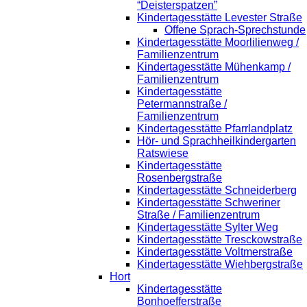
“Deisterspatzen”
Kindertagesstätte Levester Straße
Offene Sprach-Sprechstunde
Kindertagesstätte Moorlilienweg /
Familienzentrum
Kindertagesstätte Mühenkamp /
Familienzentrum
Kindertagesstätte
Petermannstraße /
Familienzentrum
Kindertagesstätte Pfarrlandplatz
Hör- und Sprachheilkindergarten
Ratswiese
Kindertagesstätte
Rosenbergstraße
Kindertagesstätte Schneiderberg
Kindertagesstätte Schweriner
Straße / Familienzentrum
Kindertagesstätte Sylter Weg
Kindertagesstätte Tresckowstraße
Kindertagesstätte Voltmerstraße
Kindertagesstätte Wiehbergstraße
Hort
Kindertagesstätte
Bonhoefferstraße