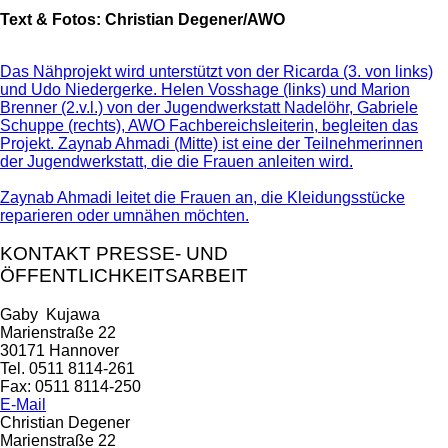
Text & Fotos: Christian Degener/AWO
Das Nähprojekt wird unterstützt von der Ricarda (3. von links)
und Udo Niedergerke. Helen Vosshage (links) und Marion
Brenner (2.v.l.) von der Jugendwerkstatt Nadelöhr, Gabriele
Schuppe (rechts), AWO Fachbereichsleiterin, begleiten das
Projekt. Zaynab Ahmadi (Mitte) ist eine der Teilnehmerinnen
der Jugendwerkstatt, die die Frauen anleiten wird.
Zaynab Ahmadi leitet die Frauen an, die Kleidungsstücke
reparieren oder umnähen möchten.
KONTAKT PRESSE- UND
ÖFFENTLICHKEITSARBEIT
Gaby Kujawa
Marienstraße 22
30171 Hannover
Tel. 0511 8114-261
Fax: 0511 8114-250
E-Mail
Christian Degener
Marienstraße 22