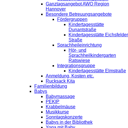
Ganztagsangebot AWO Region
Hannover
Besondere Betreuungsangebote
Fördergruppen
Kindertagesstätte
Dunantstraße
Kindertagesstätte Eichsfelder
Straße
Sprachheileinrichtung
Hör- und
Sprachheilkindergarten
Ratswiese
Integrationsgruppe
Kindertagesstätte Elmstraße
Anmeldung, Kosten etc.
Rucksack Kita
Familienbildung
Babys
Babymassage
PEKIP
Krabbelmäuse
Musikkurse
Sonntagskonzerte
Babys in der Bibliothek
Yoga mit Baby