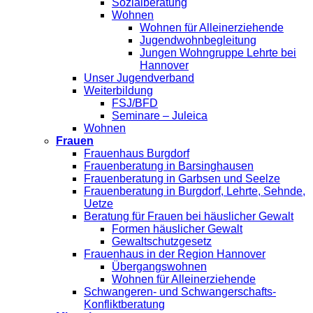
Sozialberatung
Wohnen
Wohnen für Alleinerziehende
Jugendwohnbegleitung
Jungen Wohngruppe Lehrte bei
Hannover
Unser Jugendverband
Weiterbildung
FSJ/BFD
Seminare – Juleica
Wohnen
Frauen
Frauenhaus Burgdorf
Frauenberatung in Barsinghausen
Frauenberatung in Garbsen und Seelze
Frauenberatung in Burgdorf, Lehrte, Sehnde,
Uetze
Beratung für Frauen bei häuslicher Gewalt
Formen häuslicher Gewalt
Gewaltschutzgesetz
Frauenhaus in der Region Hannover
Übergangswohnen
Wohnen für Alleinerziehende
Schwangeren- und Schwangerschafts-
Konfliktberatung