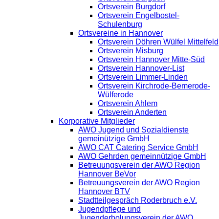
Ortsverein Burgdorf
Ortsverein Engelbostel-
Schulenburg
Ortsvereine in Hannover
Ortsverein Döhren Wülfel Mittelfeld
Ortsverein Misburg
Ortsverein Hannover Mitte-Süd
Ortsverein Hannover-List
Ortsverein Limmer-Linden
Ortsverein Kirchrode-Bemerode-
Wülferode
Ortsverein Ahlem
Ortsverein Anderten
Korporative Mitglieder
AWO Jugend und Sozialdienste
gemeinützige GmbH
AWO CAT Catering Service GmbH
AWO Gehrden gemeinnützige GmbH
Betreuungsverein der AWO Region
Hannover BeVor
Betreuungsverein der AWO Region
Hannover BTV
Stadtteilgespräch Roderbruch e.V.
Jugendpflege und
Jugenderholungsverein der AWO