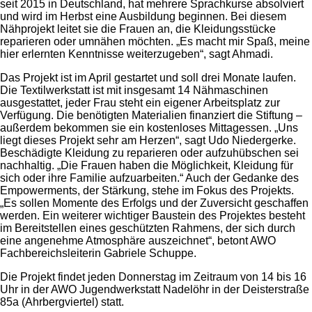
seit 2015 in Deutschland, hat mehrere Sprachkurse absolviert
und wird im Herbst eine Ausbildung beginnen. Bei diesem
Nähprojekt leitet sie die Frauen an, die Kleidungsstücke
reparieren oder umnähen möchten. „Es macht mir Spaß, meine
hier erlernten Kenntnisse weiterzugeben“, sagt Ahmadi.
Das Projekt ist im April gestartet und soll drei Monate laufen.
Die Textilwerkstatt ist mit insgesamt 14 Nähmaschinen
ausgestattet, jeder Frau steht ein eigener Arbeitsplatz zur
Verfügung. Die benötigten Materialien finanziert die Stiftung –
außerdem bekommen sie ein kostenloses Mittagessen. „Uns
liegt dieses Projekt sehr am Herzen“, sagt Udo Niedergerke.
Beschädigte Kleidung zu reparieren oder aufzuhübschen sei
nachhaltig. „Die Frauen haben die Möglichkeit, Kleidung für
sich oder ihre Familie aufzuarbeiten.“ Auch der Gedanke des
Empowerments, der Stärkung, stehe im Fokus des Projekts.
„Es sollen Momente des Erfolgs und der Zuversicht geschaffen
werden. Ein weiterer wichtiger Baustein des Projektes besteht
im Bereitstellen eines geschützten Rahmens, der sich durch
eine angenehme Atmosphäre auszeichnet“, betont AWO
Fachbereichsleiterin Gabriele Schuppe.
Die Projekt findet jeden Donnerstag im Zeitraum von 14 bis 16
Uhr in der AWO Jugendwerkstatt Nadelöhr in der Deisterstraße
85a (Ahrbergviertel) statt.