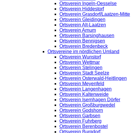
Ortsverein Ingeln-Oesselse
Ortsverein Hiddestorf
Ortsverein Grasdorf/Laatzen-Mitte
Ortsverein Gleidingen
Ortsverein Alt-Laatzen
Ortsverein Arnum
Ortsverein Barsinghausen
Ortsverein Bennigsen
Ortsverein Bredenbeck
Ortsvereine im nördlichen Umland
Ortsverein Wunstorf
Ortsverein Wettmar
Ortsverein Stelingen
Ortsverein Stadt Seelze
Ortsverein Osterwald-Heitlingen
Ortsverein Meyenfeld
Ortsverein Langenhagen
Ortsverein Kaltenweide
Ortsverein Isernhagen Dörfer
Ortsverein Großburgwedel
Ortsverein Godshorn
Ortsverein Garbsen
Ortsverein Fuhrberg
Ortsverein Berenbostel
Ortsverein Burgdorf