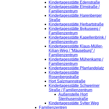
Kindertagesstätte Edenstraße
Kindertagesstätte Elmstraße /
Familienzentrum
Kindertagesstätte Harenberger
Straße
Kindertagesstätte Herbartstraße
Kindertagesstätte Ibykusweg /
Familienzentrum
Kindertagesstätte Kapellenbrink /
Familienzentrum
Kindertagesstätte Klaus-Müller-
Kilian-Weg / “Mäuseburg” /
Familienzentrum
Kindertagesstätte Mühenkamp /
Familienzentrum
Kindertagesstätte Pfarrlandplatz
Kindertagesstätte
Rosenbergstraße
Hort Salzmannstraße
Kindertagesstätte Schweriner
Straße / Familienzentrum
Außenstelle Hort
Stenhusenstraße
Kindertagesstätte Sylter Weg
Familienzentren