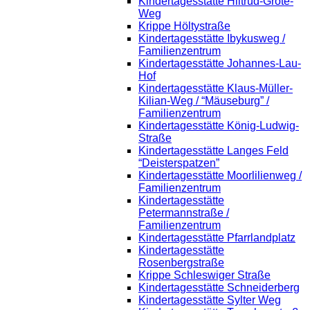
Kindertagesstätte Hiltrud-Grote-
Weg
Krippe Höltystraße
Kindertagesstätte Ibykusweg /
Familienzentrum
Kindertagesstätte Johannes-Lau-
Hof
Kindertagesstätte Klaus-Müller-
Kilian-Weg / “Mäuseburg” /
Familienzentrum
Kindertagesstätte König-Ludwig-
Straße
Kindertagesstätte Langes Feld
“Deisterspatzen”
Kindertagesstätte Moorlilienweg /
Familienzentrum
Kindertagesstätte
Petermannstraße /
Familienzentrum
Kindertagesstätte Pfarrlandplatz
Kindertagesstätte
Rosenbergstraße
Krippe Schleswiger Straße
Kindertagesstätte Schneiderberg
Kindertagesstätte Sylter Weg