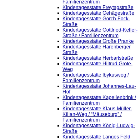
Familienzentrum
Kindertagesstätte Freytagstraße
Kindertagesstätte Gehägestraße
Kindertagesstätte Gorch-Fock-
Straße
Kindertagesstätte Gottfried-Keller-
Straße / Familienzentrum
Kindertagesstätte Große Pranke
Kindertagesstätte Harenberger
Straße
Kindertagesstätte Herbartstraße
Kindertagesstätte Hiltrud-Grote-
Weg
Kindertagesstätte Ibykusweg /
Familienzentrum
Kindertagesstätte Johannes-Lau-
Hof
Kindertagesstätte Kapellenbrink /
Familienzentrum
Kindertagesstätte Klaus-Müller-
Kilian-Weg / “Mäuseburg” /
Familienzentrum
Kindertagesstätte König-Ludwig-
Straße
Kindertagesstätte Langes Feld