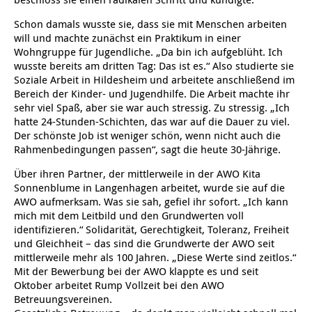
Jugendliche
Verein für Kinderkultur e.V.
Familienberatungsstelle
Infotelefon
Wohnen für Alleinerziehende
Ortsverein Alt-Laatzen
Ortsverein Großburgwedel
Kindertagesstätte Eichsfelder Straße
Kindertagesstätte Mühenkamp / Familienzentrum
Qi Gong
werden!
Familienzentrum
Familienzentrum
Betreuer
Schon damals wusste sie, dass sie mit Menschen arbeiten
will und machte zunächst ein Praktikum in einer
Ältere Menschen
Online Pflege- und Seniorenberatung
Helfende Hände
Beratungsangebote
Jugendwohnen im Stadtteil
Ortsverein Arnum
Ortsverein Godshorn
Kindertagesstätte Freytagstraße
Kindertagesstätte Elmstraße / Familienzentrum
Kindertagesstätte Pfarrlandplatz
Kindertagesstätte Mühenkamp / Familienzentrum
Life Kinetik
Wohngruppe für Jugendliche. „Da bin ich aufgeblüht. Ich
wusste bereits am dritten Tag: Das ist es.“ Also studierte sie
Kindertagesstätte Freudenthalstraße /
Kindertagesstätte Petermannstraße /
Migration
Pflege und Wohnen
Behördenbegleitung und Formularausfüllhilfe
Ortsverein Barsinghausen
Ortsverein Garbsen
Kindertagesstätte Gehägestraße
Kindertagesstätte Rosenbergstraße
Yoga mit Baby
Soziale Arbeit in Hildesheim und arbeitete anschließend im
Familienzentrum
Familienzentrum
Bereich der Kinder- und Jugendhilfe. Die Arbeit machte ihr
Kindertagesstätte Gottfried-Keller-Straße /
Kindertagesstätte Schweriner Straße /
sehr viel Spaß, aber sie war auch stressig. Zu stressig. „Ich
Menschen mit Behinderungen
Mehrsprachige Beratung
Berufssprachkurse
Ortsverein Bennigsen
Ortsverein Fuhrberg
Kindertagesstätte Freytagstraße
Hort Salzmannstraße
Yoga in der Schwangerschaft
Familienzentrum
Familienzentrum
hatte 24-Stunden-Schichten, das war auf die Dauer zu viel.
Der schönste Job ist weniger schön, wenn nicht auch die
Kindertagesstätte Schweriner Straße /
Wegweiser Seniorenkompass
Migrationsberatung für junge Menschen
Ortsverein Bredenbeck
Ortsverein Berenbostel
Kindertagesstätte Große Pranke
Kindertagesstätte Gehägestraße
Stretch und Relax
Rahmenbedingungen passen“, sagt die heute 30-Jährige.
Familienzentrum
Über ihren Partner, der mittlerweile in der AWO Kita
Infotelefon
Interkulturelle Beratung für ältere Menschen
Ortsverein Burgdorf
Kindertagesstätte Herbartstraße
Kindertagesstätte Gorch-Fock-Straße
Außenstelle Hort Stenhusenstraße
Kindertagesstätte Sylter Weg
Fitness für Frauen
Sonnenblume in Langenhagen arbeitet, wurde sie auf die
AWO aufmerksam. Was sie sah, gefiel ihr sofort. „Ich kann
Kindertagesstätte Gottfried-Keller-Straße /
mich mit dem Leitbild und den Grundwerten voll
Ortsverein Burgdorf
Kindertagesstätte Hiltrud-Grote-Weg
Familienzentrum
identifizieren.“ Solidarität, Gerechtigkeit, Toleranz, Freiheit
und Gleichheit – das sind die Grundwerte der AWO seit
Ortsverein Engelbostel-Schulenburg
Krippe Höltystraße
Kindertagesstätte Große Pranke
mittlerweile mehr als 100 Jahren. „Diese Werte sind zeitlos.“
Mit der Bewerbung bei der AWO klappte es und seit
Oktober arbeitet Rump Vollzeit bei den AWO
Kindertagesstätte Ibykusweg / Familienzentrum
Kindertagesstätte Harenberger Straße
Betreuungsvereinen.