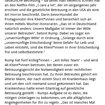
Gesetzliche Betreuung – da denkt man vielleicht schnell mal
Kindertagesstätte Johannes-Lau-Hof
Kindertagesstätte Herbartstraße
an den Netflix-Film „I care a lot“, der im vergangenen Jahr
erschien und die gesetzliche Betreuung in den USA als eine
Art Horror beschreibt. Darin bevormundet die
Kindertagesstätte Klaus-Müller-Kilian-Weg /
Kindertagesstätte Hiltrud-Grote-Weg
“Mäuseburg” / Familienzentrum
Protagonistin ihre Klient*innen und bereichert sich an
ihnen mittels Wucher-Honoraren. „Das ist in Deutschland
natürlich anders: Unsere Maßgabe ist immer der Wille
Kindertagesstätte König-Ludwig-Straße
Kindertagesstätte Ibykusweg / Familienzentrum
unserer Betreuten“, betont Rump. Dabei sei sogar ein
„unvernünftiger Wille“ in Ordnung. „Solange durch eine
Kindertagesstätte Langes Feld “Deisterspatzen”
Kindertagesstätte Johannes-Lau-Hof
„unvernünftige Entscheidung“ keine Gefahr für Leib und
Leben entsteht, sind die Klient*innen in ihrer Entscheidung
Kindertagesstätte Moorlilienweg /
Kindertagesstätte Kapellenbrink /
frei und selbstbestimmt.“
Familienzentrum
Familienzentrum
Rump hat fünf Kolleg*innen – „ein tolles Team“ – und wird
Kindertagesstätte Petermannstraße /
Kindertagesstätte Klaus-Müller-Kilian-Weg /
46 Klient*innen betreuen, bei denen zuvor ein
Familienzentrum
“Mäuseburg” / Familienzentrum
Betreuungsgericht die Notwendigkeit einer rechtlichen
Betreuung beschlossen hat. Zu ihren Betreuten gehört ein
Kindertagesstätte Pfarrlandplatz
Kindertagesstätte König-Ludwig-Straße
älterer Mann, der nach einem Sturz im Krankenhaus liegt
und um den sich niemand sonst gekümmert hat. Das
Krankenhaus hatte einen Eilantrag auf gesetzliche
Kindertagesstätte Rosenbergstraße
Kindertagesstätte Langes Feld “Deisterspatzen”
Betreuung gestellt – Rumps Aufgabe ist es dann, die
nötigen Unterlagen zu bekommen, um alle alltäglichen
Krippe Schleswiger Straße
Kindertagesstätte Levester Straße
Angelegenheiten für ihn zu regeln. „Das ist manches Mal