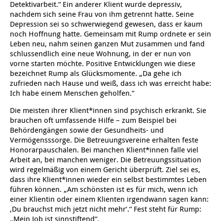
Detektivarbeit.“ Ein anderer Klient wurde depressiv,
Kindertagesstätte Moorlilienweg /
nachdem sich seine Frau von ihm getrennt hatte. Seine
Kindertagesstätte Schneiderberg
Offene Sprach-Sprechstunde
Familienzentrum
Depression sei so schwerwiegend gewesen, dass er kaum
noch Hoffnung hatte. Gemeinsam mit Rump ordnete er sein
Kindertagesstätte Sylter Weg
Kindertagesstätte Mühenkamp / Familienzentrum
Leben neu, nahm seinen ganzen Mut zusammen und fand
schlussendlich eine neue Wohnung, in der er nun von
Kindertagesstätte Petermannstraße /
vorne starten möchte. Positive Entwicklungen wie diese
Kindertagesstätte Tresckowstraße
Familienzentrum
bezeichnet Rump als Glücksmomente. „Da gehe ich
zufrieden nach Hause und weiß, dass ich was erreicht habe:
Kindertagesstätte Voltmerstraße
Kindertagesstätte Pfarrlandplatz
Ich habe einem Menschen geholfen.“
Die meisten ihrer Klient*innen sind psychisch erkrankt. Sie
Kindertagesstätte Wiehbergstraße
Hör- und Sprachheilkindergarten Ratswiese
brauchen oft umfassende Hilfe – zum Beispiel bei
Behördengängen sowie der Gesundheits- und
Vermögensssorge. Die Betreuungsvereine erhalten feste
Kindertagesstätte Rosenbergstraße
Honorarpauschalen. Bei manchen Klient*innen falle viel
Arbeit an, bei manchen weniger. Die Betreuungssituation
Kindertagesstätte Schneiderberg
wird regelmäßig von einem Gericht überprüft. Ziel sei es,
dass ihre Klient*innen wieder ein selbst bestimmtes Leben
Kindertagesstätte Schweriner Straße /
führen können. „Am schönsten ist es für mich, wenn ich
Familienzentrum
einer Klientin oder einem Klienten irgendwann sagen kann:
‚Du brauchst mich jetzt nicht mehr‘.“ Fest steht für Rump:
Kindertagesstätte Sylter Weg
„Mein Job ist sinnstiftend“.