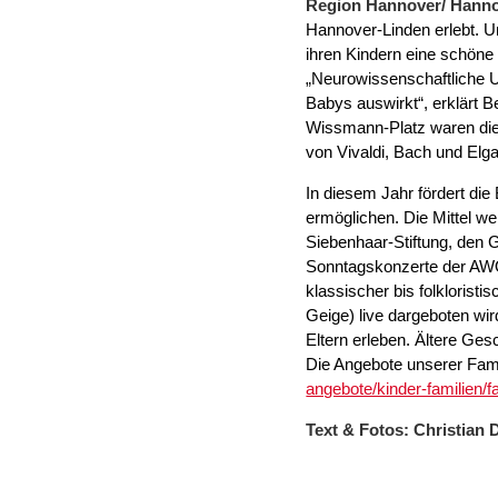
Region Hannover/ Hanno
Hannover-Linden erlebt. Un
ihren Kindern eine schöne 
„Neurowissenschaftliche U
Babys auswirkt“, erklärt
Wissmann-Platz waren die 
von Vivaldi, Bach und Elga
In diesem Jahr fördert die
ermöglichen. Die Mittel we
Siebenhaar-Stiftung, den G
Sonntagskonzerte der AWO 
klassischer bis folkloristi
Geige) live dargeboten wi
Eltern erleben. Ältere Ge
Die Angebote unserer Fami
angebote/kinder-familien/f
Text & Fotos: Christia