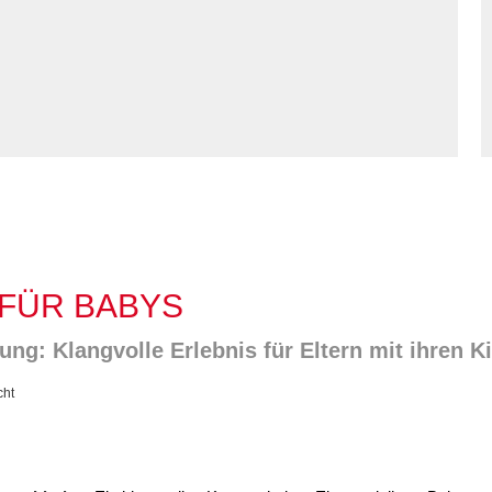
Kommunikation und
tung für Frauen bei
Teilhabe
licher Gewalt
enhaus in der
on Hannover
angeren- und
angerschafts-
liktberatung
FÜR BABYS
ng: Klangvolle Erlebnis für Eltern mit ihren K
cht