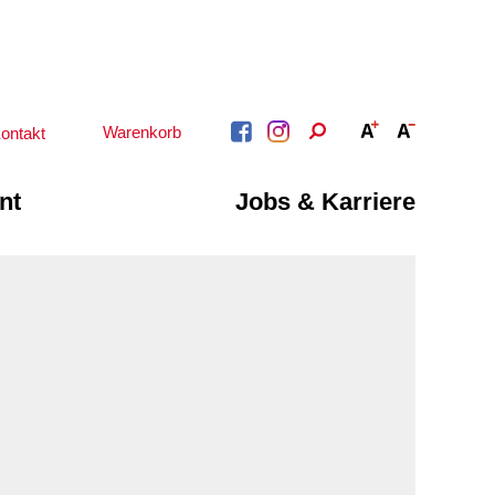
Warenkorb
ontakt
nt
Jobs & Karriere
BERATUNG &
ARBEIT &
BETREUUNG
QUALIFIZIERUNG
Psychosoziale
Beratung &
Angebote
Qualifizierung
Gesetzliche Betreuung
Fortbildung
Beratung für Menschen
n
Quartiersmanagement
mit Schwerbehinderung
ote
Schuldnerberatung
im Arbeitsleben
Behördenbegleitung
Betätigung für
und Formulare
Menschen mit