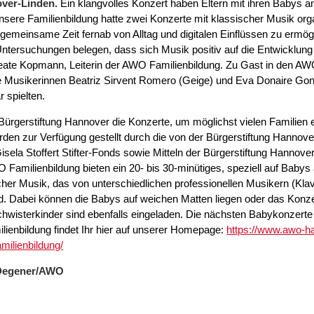
ver-Linden.
Ein klangvolles Konzert haben Eltern mit ihren Babys 
sere Familienbildung hatte zwei Konzerte mit klassischer Musik orga
gemeinsame Zeit fernab von Alltag und digitalen Einflüssen zu ermög
ntersuchungen belegen, dass sich Musik positiv auf die Entwicklung
 Beate Kopmann, Leiterin der AWO Familienbildung. Zu Gast in den
Musikerinnen Beatriz Sirvent Romero (Geige) und Eva Donaire Gonzá
r spielten.
 Bürgerstiftung Hannover die Konzerte, um möglichst vielen Familien
rden zur Verfügung gestellt durch die von der Bürgerstiftung Hannove
isela Stoffert Stifter-Fonds sowie Mitteln der Bürgerstiftung Hannove
Familienbildung bieten ein 20- bis 30-minütiges, speziell auf Ba
scher Musik, das von unterschiedlichen professionellen Musikern (Klavie
rd. Dabei können die Babys auf weichen Matten liegen oder das Konz
schwisterkinder sind ebenfalls eingeladen. Die nächsten Babykonzerte
lienbildung findet Ihr hier auf unserer Homepage:
https://www.awo-h
amilienbildung/
n Degener/AWO