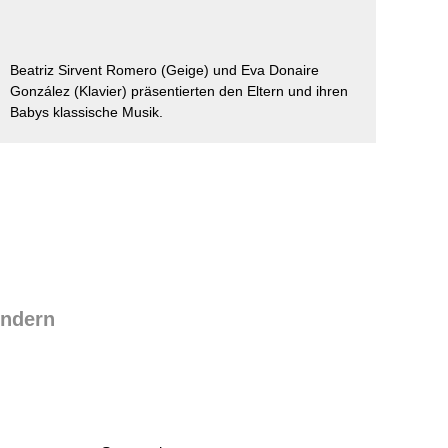
ausfüllen
psychischen
Beeinträchtigungen
Repair Café
Stromsparcheck
Beatriz Sirvent Romero (Geige) und Eva Donaire
Familie
González (Klavier) präsentierten den Eltern und ihren
Jugendliche
Babys klassische Musik.
Ältere Menschen
Migration
Menschen mit
Behinderungen
indern