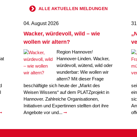
ALLE AKTUELLEN MELDUNGEN
04. August 2026
31
Wacker, würdevoll, wild – wie
„N
wollen wir altern?
ve
Region Hannover/
at
Hannover-Linden. Wacker,
würdevoll, wütend, wild oder
wunderbar: Wie wollen wir
altern? Mit dieser Frage
d
beschäftigte sich heute der „Markt des
se
l
Weisen Wissens“ auf dem PLATZprojekt in
ei
Hannover. Zahlreiche Organisationen,
si
Initiativen und Expertinnen stellten dort ihre
Am
Angebote vor und...
of