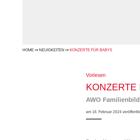
Geschäftsbericht
Schule
Bera
Wohnen
Freizeiten
häus
Gesundheit & Sport
Frau
Regi
Rat & Hilfe
Schw
Schw
Konf
HOME
NEUIGKEITEN
KONZERTE FÜR BABYS
Vorlesen
KONZERTE 
AWO Familienbildu
am 16. Februar 2024 veröffentli