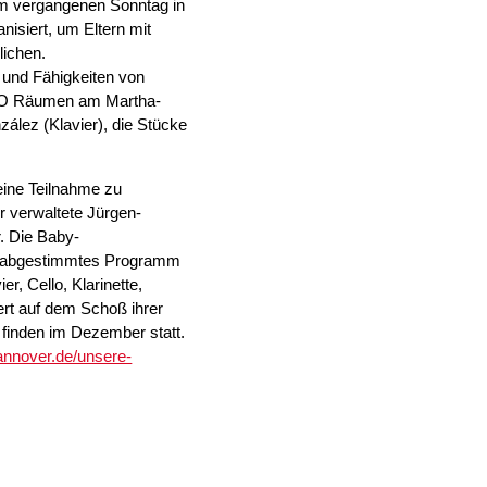
am vergangenen Sonntag in
nisiert, um Eltern mit
lichen.
 und Fähigkeiten von
 AWO Räumen am Martha-
lez (Klavier), die Stücke
 eine Teilnahme zu
r verwaltete Jürgen-
r. Die Baby-
bys abgestimmtes Programm
r, Cello, Klarinette,
ert auf dem Schoß ihrer
 finden im Dezember statt.
annover.de/unsere-