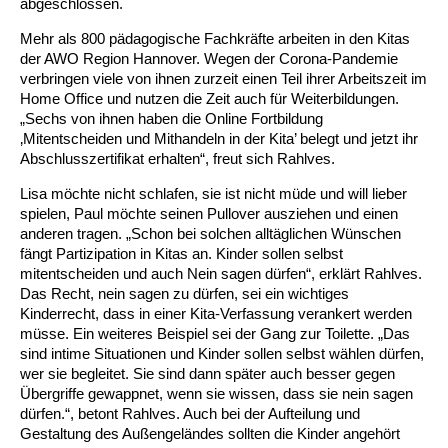
abgeschlossen.
Mehr als 800 pädagogische Fachkräfte arbeiten in den Kitas
Ältere Menschen
Online Pflege- und Seniorenberatung
Helfende Hände
Beratungsangebote
Jugendwohnen im Stadtteil
Ortsverein Arnum
Ortsverein Godshorn
Kindertagesstätte Freytagstraße
Kindertagesstätte Elmstraße / Familienzentrum
Kindertagesstätte Pfarrlandplatz
Kindertagesstätte Mühenkamp / Familienzentrum
Life Kinetik
der AWO Region Hannover. Wegen der Corona-Pandemie
verbringen viele von ihnen zurzeit einen Teil ihrer Arbeitszeit im
Kindertagesstätte Freudenthalstraße /
Kindertagesstätte Petermannstraße /
Migration
Pflege und Wohnen
Behördenbegleitung und Formularausfüllhilfe
Ortsverein Barsinghausen
Ortsverein Garbsen
Kindertagesstätte Gehägestraße
Kindertagesstätte Rosenbergstraße
Yoga mit Baby
Home Office und nutzen die Zeit auch für Weiterbildungen.
Familienzentrum
Familienzentrum
„Sechs von ihnen haben die Online Fortbildung
Kindertagesstätte Gottfried-Keller-Straße /
Kindertagesstätte Schweriner Straße /
‚Mitentscheiden und Mithandeln in der Kita’ belegt und jetzt ihr
Menschen mit Behinderungen
Mehrsprachige Beratung
Berufssprachkurse
Ortsverein Bennigsen
Ortsverein Fuhrberg
Kindertagesstätte Freytagstraße
Hort Salzmannstraße
Yoga in der Schwangerschaft
Familienzentrum
Familienzentrum
Abschlusszertifikat erhalten“, freut sich Rahlves.
Kindertagesstätte Schweriner Straße /
Lisa möchte nicht schlafen, sie ist nicht müde und will lieber
Wegweiser Seniorenkompass
Migrationsberatung für junge Menschen
Ortsverein Bredenbeck
Ortsverein Berenbostel
Kindertagesstätte Große Pranke
Kindertagesstätte Gehägestraße
Stretch und Relax
Familienzentrum
spielen, Paul möchte seinen Pullover ausziehen und einen
anderen tragen. „Schon bei solchen alltäglichen Wünschen
Infotelefon
Interkulturelle Beratung für ältere Menschen
Ortsverein Burgdorf
Kindertagesstätte Herbartstraße
Kindertagesstätte Gorch-Fock-Straße
Außenstelle Hort Stenhusenstraße
Kindertagesstätte Sylter Weg
Fitness für Frauen
fängt Partizipation in Kitas an. Kinder sollen selbst
mitentscheiden und auch Nein sagen dürfen“, erklärt Rahlves.
Kindertagesstätte Gottfried-Keller-Straße /
Das Recht, nein sagen zu dürfen, sei ein wichtiges
Ortsverein Burgdorf
Kindertagesstätte Hiltrud-Grote-Weg
Familienzentrum
Kinderrecht, dass in einer Kita-Verfassung verankert werden
müsse. Ein weiteres Beispiel sei der Gang zur Toilette. „Das
Ortsverein Engelbostel-Schulenburg
Krippe Höltystraße
Kindertagesstätte Große Pranke
sind intime Situationen und Kinder sollen selbst wählen dürfen,
wer sie begleitet. Sie sind dann später auch besser gegen
Übergriffe gewappnet, wenn sie wissen, dass sie nein sagen
Kindertagesstätte Ibykusweg / Familienzentrum
Kindertagesstätte Harenberger Straße
dürfen.“, betont Rahlves. Auch bei der Aufteilung und
Gestaltung des Außengeländes sollten die Kinder angehört