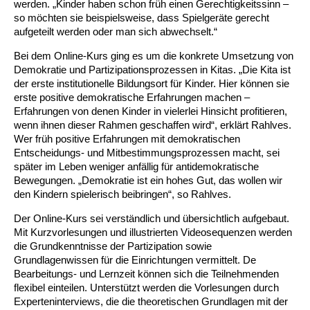
Kindertagesstätte Johannes-Lau-Hof
Kindertagesstätte Herbartstraße
werden. „Kinder haben schon früh einen Gerechtigkeitssinn –
so möchten sie beispielsweise, dass Spielgeräte gerecht
Kindertagesstätte Klaus-Müller-Kilian-Weg /
aufgeteilt werden oder man sich abwechselt.“
Kindertagesstätte Hiltrud-Grote-Weg
“Mäuseburg” / Familienzentrum
Bei dem Online-Kurs ging es um die konkrete Umsetzung von
Demokratie und Partizipationsprozessen in Kitas. „Die Kita ist
Kindertagesstätte König-Ludwig-Straße
Kindertagesstätte Ibykusweg / Familienzentrum
der erste institutionelle Bildungsort für Kinder. Hier können sie
erste positive demokratische Erfahrungen machen –
Kindertagesstätte Langes Feld “Deisterspatzen”
Kindertagesstätte Johannes-Lau-Hof
Erfahrungen von denen Kinder in vielerlei Hinsicht profitieren,
wenn ihnen dieser Rahmen geschaffen wird“, erklärt Rahlves.
Kindertagesstätte Moorlilienweg /
Kindertagesstätte Kapellenbrink /
Wer früh positive Erfahrungen mit demokratischen
Familienzentrum
Familienzentrum
Entscheidungs- und Mitbestimmungsprozessen macht, sei
später im Leben weniger anfällig für antidemokratische
Kindertagesstätte Petermannstraße /
Kindertagesstätte Klaus-Müller-Kilian-Weg /
Bewegungen. „Demokratie ist ein hohes Gut, das wollen wir
Familienzentrum
“Mäuseburg” / Familienzentrum
den Kindern spielerisch beibringen“, so Rahlves.
Kindertagesstätte Pfarrlandplatz
Kindertagesstätte König-Ludwig-Straße
Der Online-Kurs sei verständlich und übersichtlich aufgebaut.
Mit Kurzvorlesungen und illustrierten Videosequenzen werden
die Grundkenntnisse der Partizipation sowie
Kindertagesstätte Rosenbergstraße
Kindertagesstätte Langes Feld “Deisterspatzen”
Grundlagenwissen für die Einrichtungen vermittelt. De
Bearbeitungs- und Lernzeit können sich die Teilnehmenden
Krippe Schleswiger Straße
Kindertagesstätte Levester Straße
flexibel einteilen. Unterstützt werden die Vorlesungen durch
Experteninterviews, die die theoretischen Grundlagen mit der