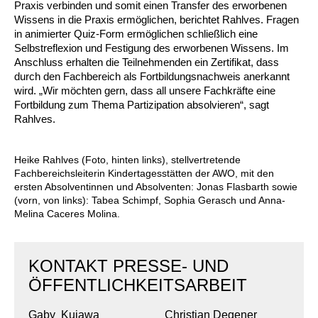
Kindertagesstätte Moorlilienweg /
Praxis verbinden und somit einen Transfer des erworbenen
Kindertagesstätte Schneiderberg
Offene Sprach-Sprechstunde
Familienzentrum
Wissens in die Praxis ermöglichen, berichtet Rahlves. Fragen
in animierter Quiz-Form ermöglichen schließlich eine
Kindertagesstätte Sylter Weg
Kindertagesstätte Mühenkamp / Familienzentrum
Selbstreflexion und Festigung des erworbenen Wissens. Im
Anschluss erhalten die Teilnehmenden ein Zertifikat, dass
Kindertagesstätte Petermannstraße /
durch den Fachbereich als Fortbildungsnachweis anerkannt
Kindertagesstätte Tresckowstraße
Familienzentrum
wird. „Wir möchten gern, dass all unsere Fachkräfte eine
Fortbildung zum Thema Partizipation absolvieren“, sagt
Kindertagesstätte Voltmerstraße
Kindertagesstätte Pfarrlandplatz
Rahlves.
Kindertagesstätte Wiehbergstraße
Hör- und Sprachheilkindergarten Ratswiese
Heike Rahlves (Foto, hinten links), stellvertretende
Fachbereichsleiterin Kindertagesstätten der AWO, mit den
ersten Absolventinnen und Absolventen: Jonas Flasbarth sowie
Kindertagesstätte Rosenbergstraße
(vorn, von links): Tabea Schimpf, Sophia Gerasch und Anna-
Melina Caceres Molina.
Kindertagesstätte Schneiderberg
Kindertagesstätte Schweriner Straße /
KONTAKT PRESSE- UND
Familienzentrum
ÖFFENTLICHKEITSARBEIT
Kindertagesstätte Sylter Weg
Gaby Kujawa
Christian Degener