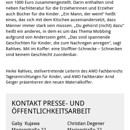
Kindertagesstätte Moorlilienweg /
von 1000 Euro zusammengestellt. Darin enthalten sind
Kindertagesstätte Schneiderberg
Offene Sprach-Sprechstunde
Familienzentrum
neben Fachliteratur für die Erzieherinnen und Erzieher
auch Bücher für die Kinder. „Ein Mann, der weint“ heißt
Kindertagesstätte Sylter Weg
Kindertagesstätte Mühenkamp / Familienzentrum
eines, das sich mit dem Klischee auseinandersetzt, dass
Männer immer stark sein müssen. „Du gehörst (nicht) dazu“
Kindertagesstätte Petermannstraße /
heißt ein anderes, in dem es um das Thema Mobbing
Kindertagesstätte Tresckowstraße
Familienzentrum
aufgrund von Anderssein geht. „Das sind spannende
Geschichten für Kinder, die zum Nachregen anregen“, sagt
Kindertagesstätte Voltmerstraße
Kindertagesstätte Pfarrlandplatz
Rahlves. Mit im Koffer: eine Stofftier-Schnecke – Schnecken
sind keinem Geschlecht zuordenbar.
Kindertagesstätte Wiehbergstraße
Hör- und Sprachheilkindergarten Ratswiese
Heike Rahlves, stellvertretende Leiterin des AWO Fachbereichs
Tageseinrichtungen für Kinder, und AWO Fachberater Arnd
Kindertagesstätte Rosenbergstraße
Geiger präsentieren den neuen Materialkoffer.
Kindertagesstätte Schneiderberg
KONTAKT PRESSE- UND
Kindertagesstätte Schweriner Straße /
ÖFFENTLICHKEITSARBEIT
Familienzentrum
Kindertagesstätte Sylter Weg
Gaby Kujawa
Christian Degener
Marienstraße 22
Marienstraße 22