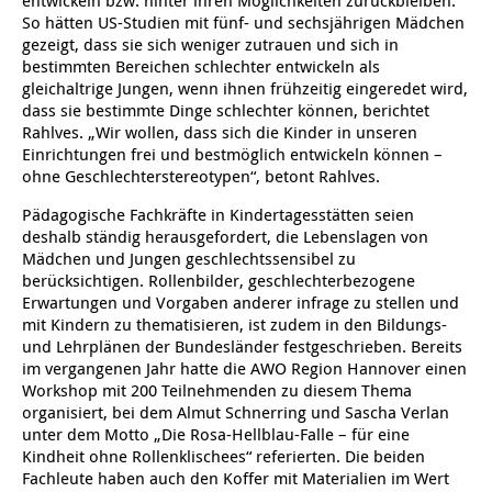
So hätten US-Studien mit fünf- und sechsjährigen Mädchen
gezeigt, dass sie sich weniger zutrauen und sich in
Kindertagesstätte Klaus-Müller-Kilian-Weg /
Kindertagesstätte Hiltrud-Grote-Weg
bestimmten Bereichen schlechter entwickeln als
“Mäuseburg” / Familienzentrum
gleichaltrige Jungen, wenn ihnen frühzeitig eingeredet wird,
dass sie bestimmte Dinge schlechter können, berichtet
Kindertagesstätte König-Ludwig-Straße
Kindertagesstätte Ibykusweg / Familienzentrum
Rahlves. „Wir wollen, dass sich die Kinder in unseren
Einrichtungen frei und bestmöglich entwickeln können –
Kindertagesstätte Langes Feld “Deisterspatzen”
Kindertagesstätte Johannes-Lau-Hof
ohne Geschlechterstereotypen“, betont Rahlves.
Pädagogische Fachkräfte in Kindertagesstätten seien
Kindertagesstätte Moorlilienweg /
Kindertagesstätte Kapellenbrink /
Familienzentrum
Familienzentrum
deshalb ständig herausgefordert, die Lebenslagen von
Mädchen und Jungen geschlechtssensibel zu
Kindertagesstätte Petermannstraße /
Kindertagesstätte Klaus-Müller-Kilian-Weg /
berücksichtigen. Rollenbilder, geschlechterbezogene
Familienzentrum
“Mäuseburg” / Familienzentrum
Erwartungen und Vorgaben anderer infrage zu stellen und
mit Kindern zu thematisieren, ist zudem in den Bildungs-
Kindertagesstätte Pfarrlandplatz
Kindertagesstätte König-Ludwig-Straße
und Lehrplänen der Bundesländer festgeschrieben. Bereits
im vergangenen Jahr hatte die AWO Region Hannover einen
Workshop mit 200 Teilnehmenden zu diesem Thema
Kindertagesstätte Rosenbergstraße
Kindertagesstätte Langes Feld “Deisterspatzen”
organisiert, bei dem Almut Schnerring und Sascha Verlan
unter dem Motto „Die Rosa-Hellblau-Falle – für eine
Krippe Schleswiger Straße
Kindertagesstätte Levester Straße
Kindheit ohne Rollenklischees“ referierten. Die beiden
Fachleute haben auch den Koffer mit Materialien im Wert