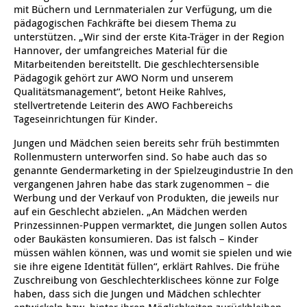
mit Büchern und Lernmaterialen zur Verfügung, um die
pädagogischen Fachkräfte bei diesem Thema zu
Ältere Menschen
Online Pflege- und Seniorenberatung
Helfende Hände
Beratungsangebote
Jugendwohnen im Stadtteil
Ortsverein Arnum
Ortsverein Godshorn
Kindertagesstätte Freytagstraße
Kindertagesstätte Elmstraße / Familienzentrum
Kindertagesstätte Pfarrlandplatz
Kindertagesstätte Mühenkamp / Familienzentrum
Life Kinetik
unterstützen. „Wir sind der erste Kita-Träger in der Region
Hannover, der umfangreiches Material für die
Kindertagesstätte Freudenthalstraße /
Kindertagesstätte Petermannstraße /
Migration
Pflege und Wohnen
Behördenbegleitung und Formularausfüllhilfe
Ortsverein Barsinghausen
Ortsverein Garbsen
Kindertagesstätte Gehägestraße
Kindertagesstätte Rosenbergstraße
Yoga mit Baby
Mitarbeitenden bereitstellt. Die geschlechtersensible
Familienzentrum
Familienzentrum
Pädagogik gehört zur AWO Norm und unserem
Qualitätsmanagement“, betont Heike Rahlves,
Kindertagesstätte Gottfried-Keller-Straße /
Kindertagesstätte Schweriner Straße /
Menschen mit Behinderungen
Mehrsprachige Beratung
Berufssprachkurse
Ortsverein Bennigsen
Ortsverein Fuhrberg
Kindertagesstätte Freytagstraße
Hort Salzmannstraße
Yoga in der Schwangerschaft
Familienzentrum
Familienzentrum
stellvertretende Leiterin des AWO Fachbereichs
Tageseinrichtungen für Kinder.
Kindertagesstätte Schweriner Straße /
Wegweiser Seniorenkompass
Migrationsberatung für junge Menschen
Ortsverein Bredenbeck
Ortsverein Berenbostel
Kindertagesstätte Große Pranke
Kindertagesstätte Gehägestraße
Stretch und Relax
Familienzentrum
Jungen und Mädchen seien bereits sehr früh bestimmten
Rollenmustern unterworfen sind. So habe auch das so
Infotelefon
Interkulturelle Beratung für ältere Menschen
Ortsverein Burgdorf
Kindertagesstätte Herbartstraße
Kindertagesstätte Gorch-Fock-Straße
Außenstelle Hort Stenhusenstraße
Kindertagesstätte Sylter Weg
Fitness für Frauen
genannte Gendermarketing in der Spielzeugindustrie In den
vergangenen Jahren habe das stark zugenommen – die
Kindertagesstätte Gottfried-Keller-Straße /
Werbung und der Verkauf von Produkten, die jeweils nur
Ortsverein Burgdorf
Kindertagesstätte Hiltrud-Grote-Weg
Familienzentrum
auf ein Geschlecht abzielen. „An Mädchen werden
Prinzessinnen-Puppen vermarktet, die Jungen sollen Autos
Ortsverein Engelbostel-Schulenburg
Krippe Höltystraße
Kindertagesstätte Große Pranke
oder Baukästen konsumieren. Das ist falsch – Kinder
müssen wählen können, was und womit sie spielen und wie
sie ihre eigene Identität füllen“, erklärt Rahlves. Die frühe
Kindertagesstätte Ibykusweg / Familienzentrum
Kindertagesstätte Harenberger Straße
Zuschreibung von Geschlechterklischees könne zur Folge
haben, dass sich die Jungen und Mädchen schlechter
entwickeln bzw. hinter ihren Möglichkeiten zurückbleiben.
Kindertagesstätte Johannes-Lau-Hof
Kindertagesstätte Herbartstraße