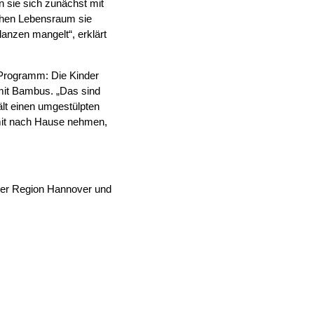
n sie sich zunächst mit
lchen Lebensraum sie
lanzen mangelt“, erklärt
 Programm: Die Kinder
 mit Bambus. „Das sind
hält einen umgestülpten
e mit nach Hause nehmen,
der Region Hannover und