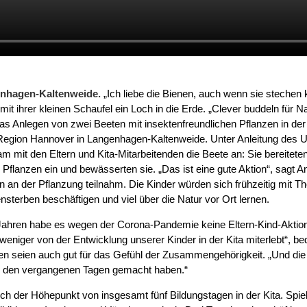
nhagen-Kaltenweide.
„Ich liebe die Bienen, auch wenn sie stechen 
it ihrer kleinen Schaufel ein Loch in die Erde. „Clever buddeln für N
das Anlegen von zwei Beeten mit insektenfreundlichen Pflanzen in de
egion Hannover in Langenhagen-Kaltenweide. Unter Anleitung des
m mit den Eltern und Kita-Mitarbeitenden die Beete an: Sie bereitete
n Pflanzen ein und bewässerten sie. „Das ist eine gute Aktion“, sagt 
an der Pflanzung teilnahm. Die Kinder würden sich frühzeitig mit 
sterben beschäftigen und viel über die Natur vor Ort lernen.
ahren habe es wegen der Corona-Pandemie keine Eltern-Kind-Aktion
weniger von der Entwicklung unserer Kinder in der Kita miterlebt“, 
en seien auch gut für das Gefühl der Zusammengehörigkeit. „Und die
 in den vergangenen Tagen gemacht haben.“
ich der Höhepunkt von insgesamt fünf Bildungstagen in der Kita. Spi