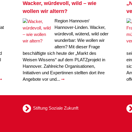
Wacker, würdevoll, wild – wie
„N
wollen wir altern?
ve
Region Hannover/
at
Hannover-Linden. Wacker,
würdevoll, wütend, wild oder
wunderbar: Wie wollen wir
altern? Mit dieser Frage
d
beschäftigte sich heute der „Markt des
se
l
Weisen Wissens“ auf dem PLATZprojekt in
ei
Hannover. Zahlreiche Organisationen,
si
Initiativen und Expertinnen stellten dort ihre
Am
Angebote vor und...
of
Stiftung Soziale Zukunft