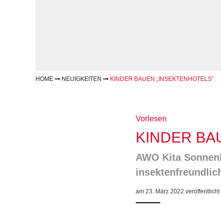
Geschäftsbericht
Schule
Bera
Wohnen
Freizeiten
häus
Gesundheit & Sport
Frau
Regi
Rat & Hilfe
Schw
Schw
Konf
HOME
NEUIGKEITEN
KINDER BAUEN „INSEKTENHOTELS“
Vorlesen
KINDER BA
AWO Kita Sonnenb
insektenfreundlic
am 23. März 2022 veröffentlicht