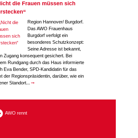
icht die Frauen müssen sich
rstecken“
Region Hannover/ Burgdorf.
Das AWO Frauenhaus
Burgdorf verfolgt ein
besonderes Schutzkonzept:
Seine Adresse ist bekannt,
in Zugang konsequent gesichert. Bei
nem Rundgang durch das Haus informierte
ch Eva Bender, SPD-Kandidatin für das
t der Regionspräsidentin, darüber, wie ein
fener Standort...
AWO rennt