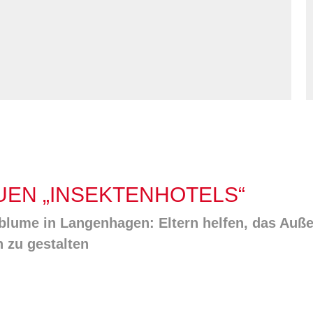
Kommunikation und
tung für Frauen bei
Teilhabe
licher Gewalt
enhaus in der
on Hannover
angeren- und
angerschafts-
liktberatung
UEN „INSEKTENHOTELS“
lume in Langenhagen: Eltern helfen, das Auß
h zu gestalten