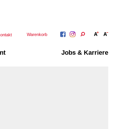
Warenkorb
ontakt
nt
Jobs & Karriere
BERATUNG &
ARBEIT &
BETREUUNG
QUALIFIZIERUNG
Psychosoziale
Beratung &
Angebote
Qualifizierung
Gesetzliche Betreuung
Fortbildung
Beratung für Menschen
n
Quartiersmanagement
mit Schwerbehinderung
ote
Schuldnerberatung
im Arbeitsleben
Behördenbegleitung
Betätigung für
und Formulare
Menschen mit