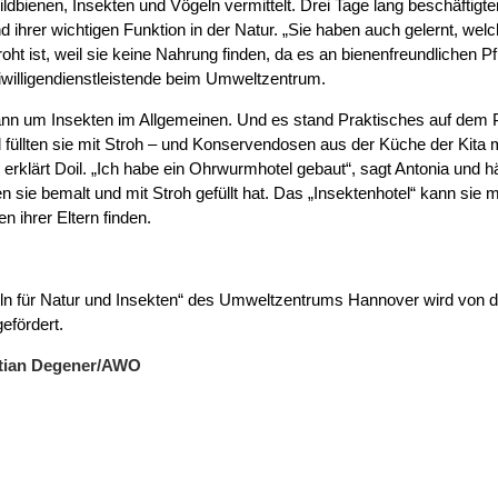
bienen, Insekten und Vögeln vermittelt. Drei Tage lang beschäftigte
ihrer wichtigen Funktion in der Natur. „Sie haben auch gelernt, we
ht ist, weil sie keine Nahrung finden, da es an bienenfreundlichen Pf
iwilligendienstleistende beim Umweltzentrum.
nn um Insekten im Allgemeinen. Und es stand Praktisches auf dem
füllten sie mit Stroh – und Konservendosen aus der Küche der Kita
“, erklärt Doil. „Ich habe ein Ohrwurmhotel gebaut“, sagt Antonia und 
n sie bemalt und mit Stroh gefüllt hat. Das „Insektenhotel“ kann si
en ihrer Eltern finden.
eln für Natur und Insekten“ des Umweltzentrums Hannover wird von 
efördert.
istian Degener/AWO