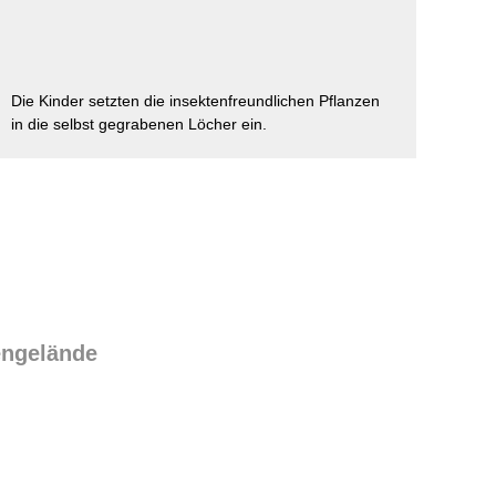
ausfüllen
psychischen
Beeinträchtigungen
Repair Café
Stromsparcheck
Familie
Die Kinder setzten die insektenfreundlichen Pflanzen
Jugendliche
in die selbst gegrabenen Löcher ein.
Ältere Menschen
Migration
Menschen mit
Behinderungen
engelände