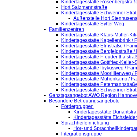
Kindertagesstätte Rosenbergstraß
Hort Salzmannstraße
Kindertagesstätte Schweriner Stra
Außenstelle Hort Stenhusens
Kindertagesstätte Sylter Weg
Familienzentren
Kindertagesstätte Klaus-Müller-Ki
Kindertagesstätte Kapellenbrink /
Kindertagesstätte Elmstraße / Fam
Kindertagesstätte Bergfeldstraße /
Kindertagesstätte Freudenthalstra
Kindertagesstätte Gottfried-Keller
Kindertagesstätte Ibykusweg / Fam
Kindertagesstätte Moorlilienweg /
Kindertagesstätte Mühenkamp / Fa
Kindertagesstätte Petermannstraße
Kindertagesstätte Schweriner Stra
Ganztagsangebot AWO Region Hannove
Besondere Betreuungsangebote
Fördergruppen
Kindertagesstätte Dunantstr
Kindertagesstätte Eichsfelde
Sprachheileinrichtung
Hör- und Sprachheilkinderga
Integrationsgruppe