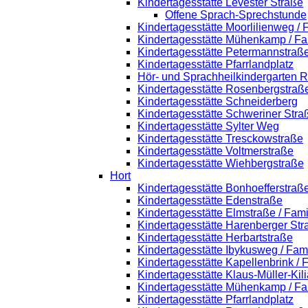
Kindertagesstätte Levester Straße
Offene Sprach-Sprechstunde
Kindertagesstätte Moorlilienweg /
Kindertagesstätte Mühenkamp / Fa
Kindertagesstätte Petermannstraße
Kindertagesstätte Pfarrlandplatz
Hör- und Sprachheilkindergarten 
Kindertagesstätte Rosenbergstraß
Kindertagesstätte Schneiderberg
Kindertagesstätte Schweriner Stra
Kindertagesstätte Sylter Weg
Kindertagesstätte Tresckowstraße
Kindertagesstätte Voltmerstraße
Kindertagesstätte Wiehbergstraße
Hort
Kindertagesstätte Bonhoefferstraß
Kindertagesstätte Edenstraße
Kindertagesstätte Elmstraße / Fam
Kindertagesstätte Harenberger Str
Kindertagesstätte Herbartstraße
Kindertagesstätte Ibykusweg / Fam
Kindertagesstätte Kapellenbrink /
Kindertagesstätte Klaus-Müller-Ki
Kindertagesstätte Mühenkamp / Fa
Kindertagesstätte Pfarrlandplatz