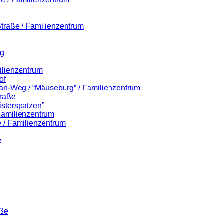
-Straße / Familienzentrum
eg
ilienzentrum
of
lian-Weg / “Mäuseburg” / Familienzentrum
traße
isterspatzen”
 Familienzentrum
 / Familienzentrum
e
aße