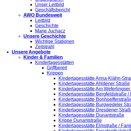
Unser Leitbild
Geschäftsbericht
AWO Bundesweit
Leitbild
Geschichte
Marie Juchacz
Unsere Geschichte
Wichtige Stationen
Zeitstrahl
Unsere Angebote
Kinder & Familien
Kindertagesstätten
Griffbereit
Krippen
Kindertagesstätte Anna-Klähn-Stra
Kindertagesstätte Ahldener Straße
Kindertagesstätte Am Weferlingse
Kindertagesstätte Bergfeldstraße /
Kindertagesstätte Bonhoefferstraß
Kindertagesstätte Burgwedeler St
Kindertagesstätte Dresdener Straß
Kindertagesstätte Dunantstraße
Krippe Dunantstraße
Kindertagesstätte Elmstraße / Fam
Kindertagesstätte Freudenthalstra