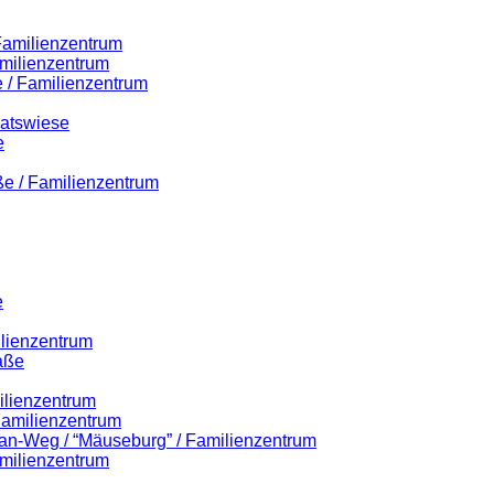
 Familienzentrum
milienzentrum
 / Familienzentrum
Ratswiese
e
ße / Familienzentrum
e
ilienzentrum
aße
ilienzentrum
 Familienzentrum
lian-Weg / “Mäuseburg” / Familienzentrum
milienzentrum