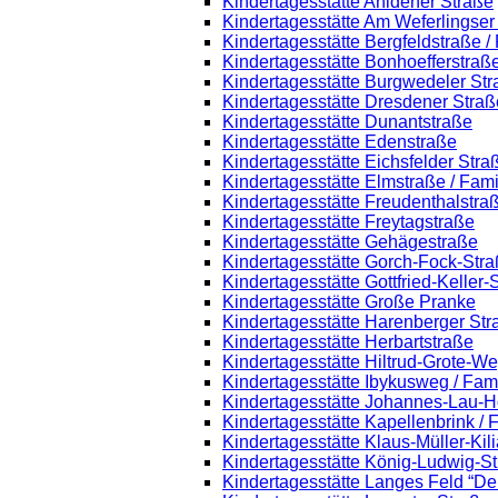
Kindertagesstätte Ahldener Straße
Kindertagesstätte Am Weferlingse
Kindertagesstätte Bergfeldstraße /
Kindertagesstätte Bonhoefferstraß
Kindertagesstätte Burgwedeler St
Kindertagesstätte Dresdener Straß
Kindertagesstätte Dunantstraße
Kindertagesstätte Edenstraße
Kindertagesstätte Eichsfelder Stra
Kindertagesstätte Elmstraße / Fam
Kindertagesstätte Freudenthalstra
Kindertagesstätte Freytagstraße
Kindertagesstätte Gehägestraße
Kindertagesstätte Gorch-Fock-Str
Kindertagesstätte Gottfried-Keller
Kindertagesstätte Große Pranke
Kindertagesstätte Harenberger Str
Kindertagesstätte Herbartstraße
Kindertagesstätte Hiltrud-Grote-W
Kindertagesstätte Ibykusweg / Fam
Kindertagesstätte Johannes-Lau-H
Kindertagesstätte Kapellenbrink /
Kindertagesstätte Klaus-Müller-Ki
Kindertagesstätte König-Ludwig-S
Kindertagesstätte Langes Feld “De