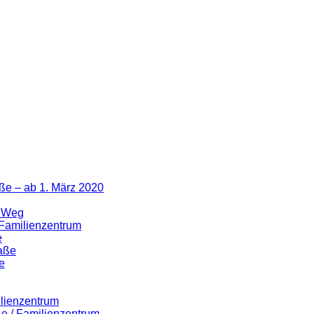
ße – ab 1. März 2020
r Weg
 Familienzentrum
e
raße
e
ilienzentrum
ße / Familienzentrum