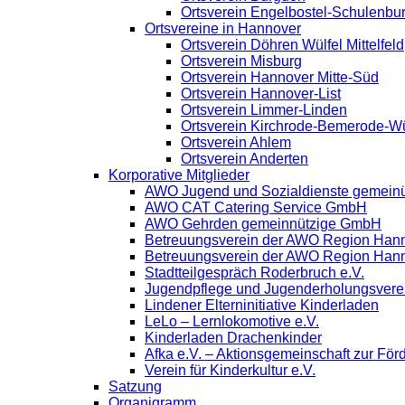
Ortsverein Engelbostel-Schulenbu
Ortsvereine in Hannover
Ortsverein Döhren Wülfel Mittelfeld
Ortsverein Misburg
Ortsverein Hannover Mitte-Süd
Ortsverein Hannover-List
Ortsverein Limmer-Linden
Ortsverein Kirchrode-Bemerode-W
Ortsverein Ahlem
Ortsverein Anderten
Korporative Mitglieder
AWO Jugend und Sozialdienste gemein
AWO CAT Catering Service GmbH
AWO Gehrden gemeinnützige GmbH
Betreuungsverein der AWO Region Han
Betreuungsverein der AWO Region Han
Stadtteilgespräch Roderbruch e.V.
Jugendpflege und Jugenderholungsver
Lindener Elterninitiative Kinderladen
LeLo – Lernlokomotive e.V.
Kinderladen Drachenkinder
Afka e.V. – Aktionsgemeinschaft zur Förd
Verein für Kinderkultur e.V.
Satzung
Organigramm