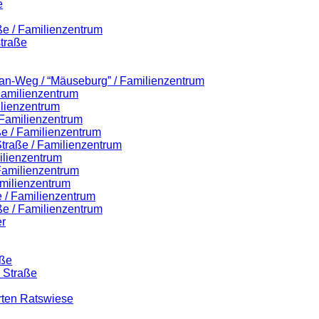
e
ße / Familienzentrum
traße
lian-Weg / “Mäuseburg” / Familienzentrum
 Familienzentrum
ilienzentrum
 Familienzentrum
ße / Familienzentrum
-Straße / Familienzentrum
ilienzentrum
 Familienzentrum
milienzentrum
 / Familienzentrum
ße / Familienzentrum
r
aße
r Straße
rten Ratswiese