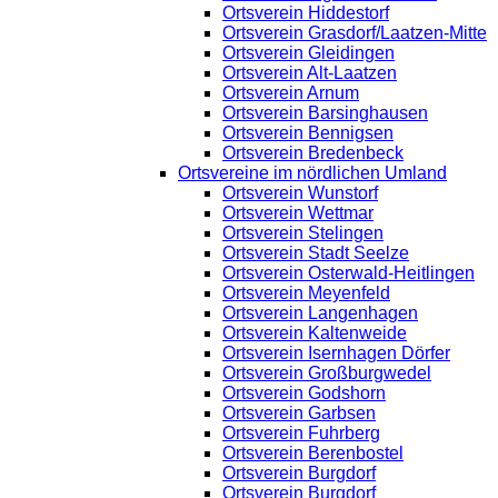
Ortsverein Hiddestorf
Ortsverein Grasdorf/Laatzen-Mitte
Ortsverein Gleidingen
Ortsverein Alt-Laatzen
Ortsverein Arnum
Ortsverein Barsinghausen
Ortsverein Bennigsen
Ortsverein Bredenbeck
Ortsvereine im nördlichen Umland
Ortsverein Wunstorf
Ortsverein Wettmar
Ortsverein Stelingen
Ortsverein Stadt Seelze
Ortsverein Osterwald-Heitlingen
Ortsverein Meyenfeld
Ortsverein Langenhagen
Ortsverein Kaltenweide
Ortsverein Isernhagen Dörfer
Ortsverein Großburgwedel
Ortsverein Godshorn
Ortsverein Garbsen
Ortsverein Fuhrberg
Ortsverein Berenbostel
Ortsverein Burgdorf
Ortsverein Burgdorf