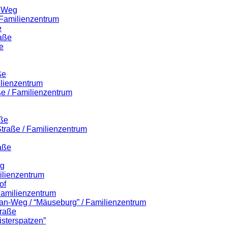
r Weg
 Familienzentrum
e
raße
e
ße
ilienzentrum
ße / Familienzentrum
aße
-Straße / Familienzentrum
aße
eg
ilienzentrum
of
 Familienzentrum
lian-Weg / “Mäuseburg” / Familienzentrum
traße
isterspatzen”