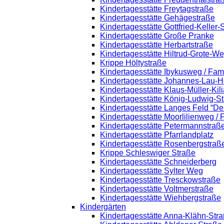
Kindertagesstätte Freytagstraße
Kindertagesstätte Gehägestraße
Kindertagesstätte Gottfried-Keller
Kindertagesstätte Große Pranke
Kindertagesstätte Herbartstraße
Kindertagesstätte Hiltrud-Grote-W
Krippe Höltystraße
Kindertagesstätte Ibykusweg / Fam
Kindertagesstätte Johannes-Lau-H
Kindertagesstätte Klaus-Müller-Ki
Kindertagesstätte König-Ludwig-S
Kindertagesstätte Langes Feld “De
Kindertagesstätte Moorlilienweg /
Kindertagesstätte Petermannstraße
Kindertagesstätte Pfarrlandplatz
Kindertagesstätte Rosenbergstraß
Krippe Schleswiger Straße
Kindertagesstätte Schneiderberg
Kindertagesstätte Sylter Weg
Kindertagesstätte Tresckowstraße
Kindertagesstätte Voltmerstraße
Kindertagesstätte Wiehbergstraße
Kindergärten
Kindertagesstätte Anna-Klähn-Str