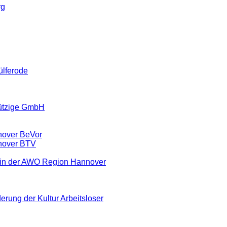
rg
ülferode
ützige GmbH
nover BeVor
nover BTV
ein der AWO Region Hannover
erung der Kultur Arbeitsloser