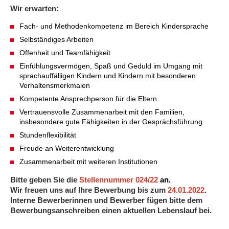
Kindertagesstätte Johannes-Lau-Hof
Kindertagesstätte Herbartstraße
Wir erwarten:
Kindertagesstätte Klaus-Müller-Kilian-Weg /
Fach- und Methodenkompetenz im Bereich Kindersprache
Kindertagesstätte Hiltrud-Grote-Weg
“Mäuseburg” / Familienzentrum
Selbständiges Arbeiten
Kindertagesstätte König-Ludwig-Straße
Kindertagesstätte Ibykusweg / Familienzentrum
Offenheit und Teamfähigkeit
Einfühlungsvermögen, Spaß und Geduld im Umgang mit
sprachauffälligen Kindern und Kindern mit besonderen
Kindertagesstätte Langes Feld “Deisterspatzen”
Kindertagesstätte Johannes-Lau-Hof
Verhaltensmerkmalen
Kompetente Ansprechperson für die Eltern
Kindertagesstätte Moorlilienweg /
Kindertagesstätte Kapellenbrink /
Familienzentrum
Familienzentrum
Vertrauensvolle Zusammenarbeit mit den Familien,
insbesondere gute Fähigkeiten in der Gesprächsführung
Kindertagesstätte Petermannstraße /
Kindertagesstätte Klaus-Müller-Kilian-Weg /
Stundenflexibilität
Familienzentrum
“Mäuseburg” / Familienzentrum
Freude an Weiterentwicklung
Kindertagesstätte Pfarrlandplatz
Kindertagesstätte König-Ludwig-Straße
Zusammenarbeit mit weiteren Institutionen
Bitte geben Sie die
Stellennummer 024/22
an.
Kindertagesstätte Rosenbergstraße
Kindertagesstätte Langes Feld “Deisterspatzen”
Wir freuen uns auf Ihre Bewerbung bis zum
24.01.2022
.
Interne Bewerberinnen und Bewerber fügen bitte dem
Krippe Schleswiger Straße
Kindertagesstätte Levester Straße
Bewerbungsanschreiben einen aktuellen Lebenslauf bei.