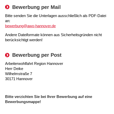
Kindertagesstätte Moorlilienweg /
Kindertagesstätte Schneiderberg
Offene Sprach-Sprechstunde
Familienzentrum
Bewerbung per Mail
Bitte senden Sie die Unterlagen ausschließlich als PDF-Datei
Kindertagesstätte Sylter Weg
Kindertagesstätte Mühenkamp / Familienzentrum
an:
bewerbung@awo-hannover.de
Kindertagesstätte Petermannstraße /
Kindertagesstätte Tresckowstraße
Familienzentrum
Andere Dateiformate können aus Sicherheitsgründen nicht
berücksichtigt werden!
Kindertagesstätte Voltmerstraße
Kindertagesstätte Pfarrlandplatz
Bewerbung per Post
Kindertagesstätte Wiehbergstraße
Hör- und Sprachheilkindergarten Ratswiese
Arbeiterwohlfahrt Region Hannover
Kindertagesstätte Rosenbergstraße
Herr Deike
Wilhelmstraße 7
30171 Hannover
Kindertagesstätte Schneiderberg
Kindertagesstätte Schweriner Straße /
Familienzentrum
Bitte verzichten Sie bei Ihrer Bewerbung auf eine
Bewerbungsmappe!
Kindertagesstätte Sylter Weg