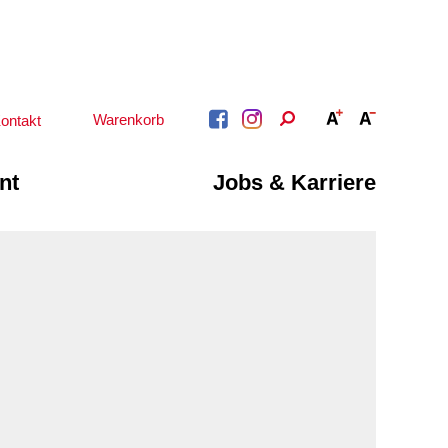
Warenkorb
ontakt
nt
Jobs & Karriere
BERATUNG &
ARBEIT &
BETREUUNG
QUALIFIZIERUNG
Psychosoziale
Beratung &
Angebote
Qualifizierung
Gesetzliche Betreuung
Fortbildung
Beratung für Menschen
n
Quartiersmanagement
mit Schwerbehinderung
ote
Schuldnerberatung
im Arbeitsleben
Behördenbegleitung
Betätigung für
und Formulare
Menschen mit