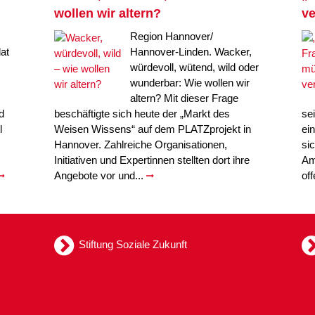
wollen wir altern?
ve
Region Hannover/
at
Hannover-Linden. Wacker,
würdevoll, wütend, wild oder
wunderbar: Wie wollen wir
altern? Mit dieser Frage
d
beschäftigte sich heute der „Markt des
se
l
Weisen Wissens“ auf dem PLATZprojekt in
ei
Hannover. Zahlreiche Organisationen,
si
Initiativen und Expertinnen stellten dort ihre
Am
Angebote vor und...
of
Stiftung Soziale Zukunft