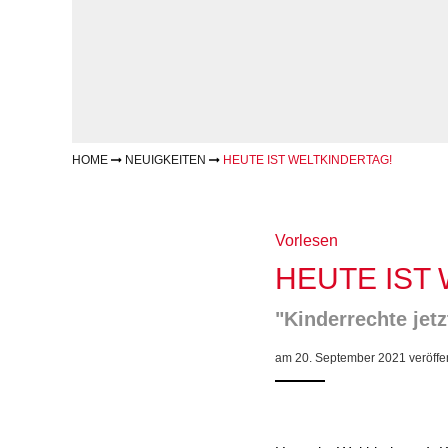
Geschäftsbericht
Schule
Bera
Wohnen
Freizeiten
häus
Gesundheit & Sport
Frau
Regi
Rat & Hilfe
Schw
Schw
Konf
HOME
NEUIGKEITEN
HEUTE IST WELTKINDERTAG!
Vorlesen
HEUTE IST
"Kinderrechte jetz
am 20. September 2021 veröffen