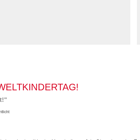
Kommunikation und
tung für Frauen bei
Teilhabe
licher Gewalt
enhaus in der
on Hannover
angeren- und
angerschafts-
liktberatung
 WELTKINDERTAG!
t!"
tlicht