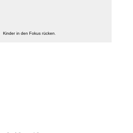
ausfüllen
psychischen
Beeinträchtigungen
Repair Café
Stromsparcheck
Familie
Jugendliche
Kinder in den Fokus rücken.
Ältere Menschen
Migration
Menschen mit
Behinderungen