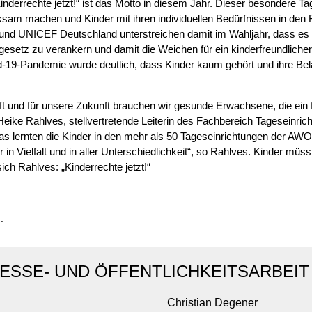
inderrechte jetzt!“ ist das Motto in diesem Jahr. Dieser besondere Tag
sam machen und Kinder mit ihren individuellen Bedürfnissen in den
und UNICEF Deutschland unterstreichen damit im Wahljahr, dass es dr
gesetz zu verankern und damit die Weichen für ein kinderfreundlicher
19-Pandemie wurde deutlich, dass Kinder kaum gehört und ihre Bela
ft und für unsere Zukunft brauchen wir gesunde Erwachsene, die ein f
Heike Rahlves, stellvertretende Leiterin des Fachbereich Tageseinric
lernten die Kinder in den mehr als 50 Tageseinrichtungen der AWO
 in Vielfalt und in aller Unterschiedlichkeit“, so Rahlves. Kinder müs
ch Rahlves: „Kinderrechte jetzt!“
.
ESSE- UND ÖFFENTLICHKEITSARBEIT
Christian Degener