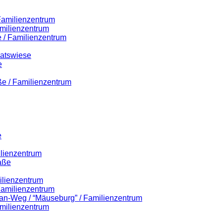
 Familienzentrum
milienzentrum
 / Familienzentrum
Ratswiese
e
ße / Familienzentrum
e
ilienzentrum
aße
ilienzentrum
 Familienzentrum
lian-Weg / “Mäuseburg” / Familienzentrum
milienzentrum