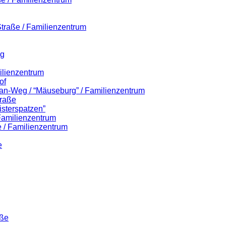
-Straße / Familienzentrum
eg
ilienzentrum
of
lian-Weg / “Mäuseburg” / Familienzentrum
traße
isterspatzen”
 Familienzentrum
 / Familienzentrum
e
aße