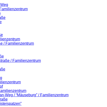
r Weg
 Familienzentrum
e
raße
e
ße
ilienzentrum
ße / Familienzentrum
aße
-Straße / Familienzentrum
aße
eg
ilienzentrum
of
 Familienzentrum
lian-Weg / “Mäuseburg” / Familienzentrum
traße
isterspatzen”