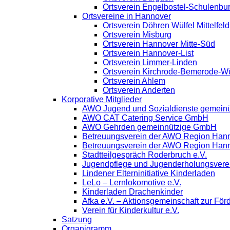
Ortsverein Engelbostel-Schulenbu
Ortsvereine in Hannover
Ortsverein Döhren Wülfel Mittelfeld
Ortsverein Misburg
Ortsverein Hannover Mitte-Süd
Ortsverein Hannover-List
Ortsverein Limmer-Linden
Ortsverein Kirchrode-Bemerode-W
Ortsverein Ahlem
Ortsverein Anderten
Korporative Mitglieder
AWO Jugend und Sozialdienste gemein
AWO CAT Catering Service GmbH
AWO Gehrden gemeinnützige GmbH
Betreuungsverein der AWO Region Han
Betreuungsverein der AWO Region Han
Stadtteilgespräch Roderbruch e.V.
Jugendpflege und Jugenderholungsver
Lindener Elterninitiative Kinderladen
LeLo – Lernlokomotive e.V.
Kinderladen Drachenkinder
Afka e.V. – Aktionsgemeinschaft zur Förd
Verein für Kinderkultur e.V.
Satzung
Organigramm