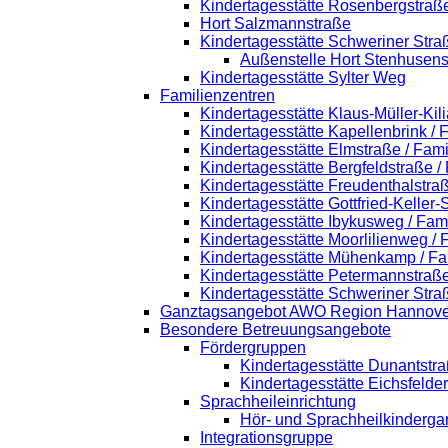
Kindertagesstätte Rosenbergstraß
Hort Salzmannstraße
Kindertagesstätte Schweriner Stra
Außenstelle Hort Stenhusens
Kindertagesstätte Sylter Weg
Familienzentren
Kindertagesstätte Klaus-Müller-Ki
Kindertagesstätte Kapellenbrink /
Kindertagesstätte Elmstraße / Fam
Kindertagesstätte Bergfeldstraße /
Kindertagesstätte Freudenthalstra
Kindertagesstätte Gottfried-Keller
Kindertagesstätte Ibykusweg / Fam
Kindertagesstätte Moorlilienweg /
Kindertagesstätte Mühenkamp / Fa
Kindertagesstätte Petermannstraße
Kindertagesstätte Schweriner Stra
Ganztagsangebot AWO Region Hannove
Besondere Betreuungsangebote
Fördergruppen
Kindertagesstätte Dunantstr
Kindertagesstätte Eichsfelde
Sprachheileinrichtung
Hör- und Sprachheilkinderga
Integrationsgruppe