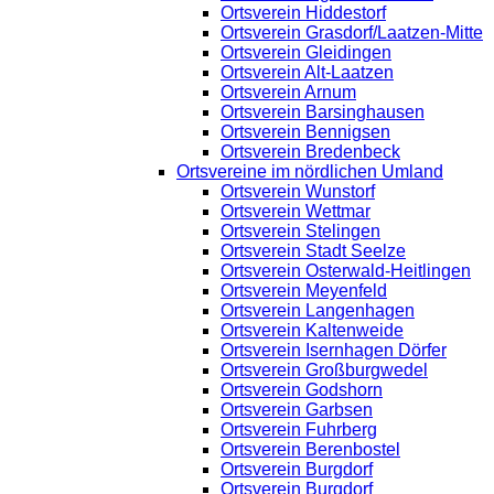
Ortsverein Hiddestorf
Ortsverein Grasdorf/Laatzen-Mitte
Ortsverein Gleidingen
Ortsverein Alt-Laatzen
Ortsverein Arnum
Ortsverein Barsinghausen
Ortsverein Bennigsen
Ortsverein Bredenbeck
Ortsvereine im nördlichen Umland
Ortsverein Wunstorf
Ortsverein Wettmar
Ortsverein Stelingen
Ortsverein Stadt Seelze
Ortsverein Osterwald-Heitlingen
Ortsverein Meyenfeld
Ortsverein Langenhagen
Ortsverein Kaltenweide
Ortsverein Isernhagen Dörfer
Ortsverein Großburgwedel
Ortsverein Godshorn
Ortsverein Garbsen
Ortsverein Fuhrberg
Ortsverein Berenbostel
Ortsverein Burgdorf
Ortsverein Burgdorf