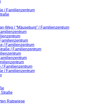
e
ße / Familienzentrum
traße
lian-Weg / “Mäuseburg” / Familienzentrum
 Familienzentrum
ilienzentrum
 Familienzentrum
ße / Familienzentrum
-Straße / Familienzentrum
ilienzentrum
 Familienzentrum
milienzentrum
 / Familienzentrum
ße / Familienzentrum
r
aße
r Straße
rten Ratswiese