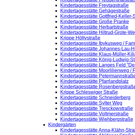
Kindertagesstätte Freytagstraße
Kindertagesstätte Gehägestraße
Kindertagesstätte Gottfried-Keller
Kindertagesstätte Große Pranke
Kindertagesstätte Herbartstraße
Kindertagesstätte Hiltrud-Grote-W
Krippe Höltystraße
Kindertagesstätte Ibykusweg / Fam
Kindertagesstätte Johannes-Lau-H
Kindertagesstätte Klaus-Müller-Ki
Kindertagesstätte König-Ludwig-S
Kindertagesstätte Langes Feld “De
Kindertagesstätte Moorlilienweg /
Kindertagesstätte Petermannstraße
Kindertagesstätte Pfarrlandplatz
Kindertagesstätte Rosenbergstraß
Krippe Schleswiger Straße
Kindertagesstätte Schneiderberg
Kindertagesstätte Sylter Weg
Kindertagesstätte Tresckowstraße
Kindertagesstätte Voltmerstraße
Kindertagesstätte Wiehbergstraße
Kindergärten
Kindertagesstätte Anna-Klähn-Str