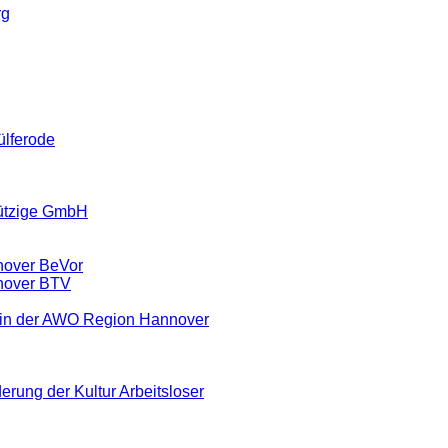
rg
ülferode
ützige GmbH
nover BeVor
nover BTV
ein der AWO Region Hannover
erung der Kultur Arbeitsloser