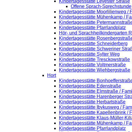
Kindertagesstätte Levester Straße
Offene Sprach-Sprechstunde
Kindertagesstätte Moorlilienweg /
Kindertagesstätte Mühenkamp / Fa
Kindertagesstätte Petermannstraße
Kindertagesstätte Pfarrlandplatz
Hör- und Sprachheilkindergarten 
Kindertagesstätte Rosenbergstraß
Kindertagesstätte Schneiderberg
Kindertagesstätte Schweriner Stra
Kindertagesstätte Sylter Weg
Kindertagesstätte Tresckowstraße
Kindertagesstätte Voltmerstraße
Kindertagesstätte Wiehbergstraße
Hort
Kindertagesstätte Bonhoefferstraß
Kindertagesstätte Edenstraße
Kindertagesstätte Elmstraße / Fam
Kindertagesstätte Harenberger Str
Kindertagesstätte Herbartstraße
Kindertagesstätte Ibykusweg / Fam
Kindertagesstätte Kapellenbrink /
Kindertagesstätte Klaus-Müller-Ki
Kindertagesstätte Mühenkamp / Fa
Kindertagesstätte Pfarrlandplatz