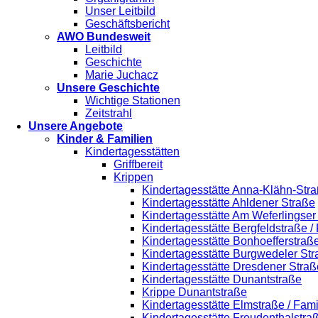
Unser Leitbild
Geschäftsbericht
AWO Bundesweit
Leitbild
Geschichte
Marie Juchacz
Unsere Geschichte
Wichtige Stationen
Zeitstrahl
Unsere Angebote
Kinder & Familien
Kindertagesstätten
Griffbereit
Krippen
Kindertagesstätte Anna-Klähn-Stra
Kindertagesstätte Ahldener Straße
Kindertagesstätte Am Weferlingse
Kindertagesstätte Bergfeldstraße /
Kindertagesstätte Bonhoefferstraß
Kindertagesstätte Burgwedeler St
Kindertagesstätte Dresdener Straß
Kindertagesstätte Dunantstraße
Krippe Dunantstraße
Kindertagesstätte Elmstraße / Fam
Kindertagesstätte Freudenthalstra