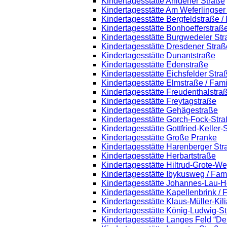
Kindertagesstätte Ahldener Straße
Kindertagesstätte Am Weferlingse
Kindertagesstätte Bergfeldstraße /
Kindertagesstätte Bonhoefferstraß
Kindertagesstätte Burgwedeler St
Kindertagesstätte Dresdener Straß
Kindertagesstätte Dunantstraße
Kindertagesstätte Edenstraße
Kindertagesstätte Eichsfelder Stra
Kindertagesstätte Elmstraße / Fam
Kindertagesstätte Freudenthalstra
Kindertagesstätte Freytagstraße
Kindertagesstätte Gehägestraße
Kindertagesstätte Gorch-Fock-Str
Kindertagesstätte Gottfried-Keller
Kindertagesstätte Große Pranke
Kindertagesstätte Harenberger Str
Kindertagesstätte Herbartstraße
Kindertagesstätte Hiltrud-Grote-W
Kindertagesstätte Ibykusweg / Fam
Kindertagesstätte Johannes-Lau-H
Kindertagesstätte Kapellenbrink /
Kindertagesstätte Klaus-Müller-Ki
Kindertagesstätte König-Ludwig-S
Kindertagesstätte Langes Feld “De