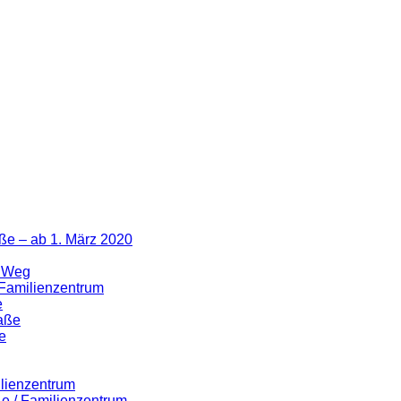
ße – ab 1. März 2020
r Weg
 Familienzentrum
e
raße
e
ilienzentrum
ße / Familienzentrum