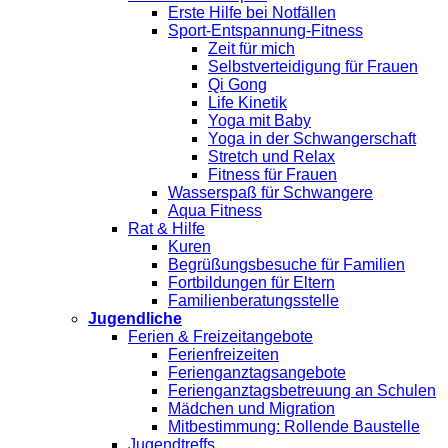
Erste Hilfe bei Notfällen
Sport-Entspannung-Fitness
Zeit für mich
Selbstverteidigung für Frauen
Qi Gong
Life Kinetik
Yoga mit Baby
Yoga in der Schwangerschaft
Stretch und Relax
Fitness für Frauen
Wasserspaß für Schwangere
Aqua Fitness
Rat & Hilfe
Kuren
Begrüßungsbesuche für Familien
Fortbildungen für Eltern
Familienberatungsstelle
Jugendliche
Ferien & Freizeitangebote
Ferienfreizeiten
Ferienganztagsangebote
Ferienganztagsbetreuung an Schulen
Mädchen und Migration
Mitbestimmung: Rollende Baustelle
Jugendtreffs