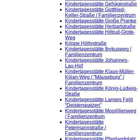
Kindertagesstätte Gehägestraße
Kindertagesstätte Gottfried-
Keller-Straße / Familienzentrum
Kindertagesstätte Große Pranke
Kindertagesstätte Herbartstraße
Kindertagesstätte Hiltrud-Grote-
Weg
Krippe Höltystraße
Kindertagesstätte Ibykusweg /
Familienzentrum
Kindertagesstätte Johannes-
Lau-Hof
Kindertagesstätte Klaus-Müller-
Kilian-Weg / “Mäuseburg” /
Familienzentrum
Kindertagesstätte König-Ludwig-
Straße
Kindertagesstätte Langes Feld
“Deisterspatzen”
Kindertagesstätte Moorlilienweg
/ Familienzentrum
Kindertagesstätte
Petermannstraße /
Familienzentrum
Kindertagesstätte Pfarrlandplatz