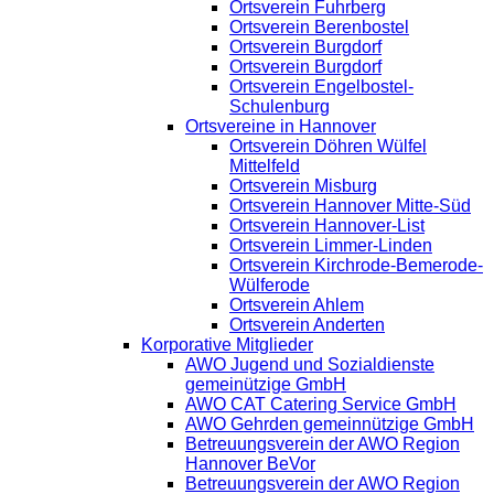
Ortsverein Fuhrberg
Ortsverein Berenbostel
Ortsverein Burgdorf
Ortsverein Burgdorf
Ortsverein Engelbostel-
Schulenburg
Ortsvereine in Hannover
Ortsverein Döhren Wülfel
Mittelfeld
Ortsverein Misburg
Ortsverein Hannover Mitte-Süd
Ortsverein Hannover-List
Ortsverein Limmer-Linden
Ortsverein Kirchrode-Bemerode-
Wülferode
Ortsverein Ahlem
Ortsverein Anderten
Korporative Mitglieder
AWO Jugend und Sozialdienste
gemeinützige GmbH
AWO CAT Catering Service GmbH
AWO Gehrden gemeinnützige GmbH
Betreuungsverein der AWO Region
Hannover BeVor
Betreuungsverein der AWO Region