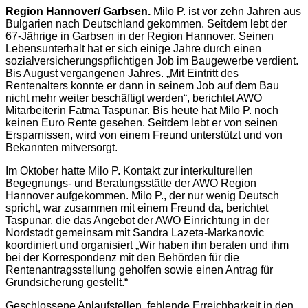
Region Hannover/ Garbsen.
Milo P. ist vor zehn Jahren aus
Bulgarien nach Deutschland gekommen. Seitdem lebt der
67-Jährige in Garbsen in der Region Hannover. Seinen
Lebensunterhalt hat er sich einige Jahre durch einen
sozialversicherungspflichtigen Job im Baugewerbe verdient.
Bis August vergangenen Jahres. „Mit Eintritt des
Rentenalters konnte er dann in seinem Job auf dem Bau
nicht mehr weiter beschäftigt werden“, berichtet AWO
Mitarbeiterin Fatma Taspunar. Bis heute hat Milo P. noch
keinen Euro Rente gesehen. Seitdem lebt er von seinen
Ersparnissen, wird von einem Freund unterstützt und von
Bekannten mitversorgt.
Im Oktober hatte Milo P. Kontakt zur interkulturellen
Begegnungs- und Beratungsstätte der AWO Region
Hannover aufgekommen. Milo P., der nur wenig Deutsch
spricht, war zusammen mit einem Freund da, berichtet
Taspunar, die das Angebot der AWO Einrichtung in der
Nordstadt gemeinsam mit Sandra Lazeta-Markanovic
koordiniert und organisiert „Wir haben ihn beraten und ihm
bei der Korrespondenz mit den Behörden für die
Rentenantragsstellung geholfen sowie einen Antrag für
Grundsicherung gestellt.“
Geschlossene Anlaufstellen, fehlende Erreichbarkeit in den