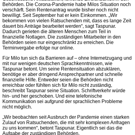
Behörden. Die Corona-Pandemie habe Milos Situation noch
verschärft. Sein Rentenantrag wurde bisher noch nicht
bewilligt. Seit September hat er kein Einkommen. „Wir
bekommen von vielen Ratsuchenden mit, dass es lange Zeit
dauert bis Anträge bearbeitet werden“, sagt Taspunar.
Dadurch gerieten die älteren Menschen zum Teil in
finanzielle Notlagen. Die zuständigen Mitarbeiter in den
Behörden seien nur eingeschränkt zu erreichen. Die
Terminvergabe erfolge nur online.
Für Milo tun sich da Barrieren auf – ohne Internetzugang und
mit nur wenigen deutschen Sprachkenntnissen, wie
Taspunar betont. Um seine Rentensituation abzuklären,
benötige er aber dringend Ansprechpartner und schnelle
finanzielle Hilfe. Entweder seien die Behörden nicht
erreichbar oder fühlten sich für Milo nicht zuständig,
beschreibt Taspunar seine Situation. Schriftverkehr würde
hin- und her geschoben. Und eine telefonische
Kommunikation sei aufgrund der sprachlichen Probleme
nicht möglich.
„Wir beobachten seit Ausbruch der Pandemie einen starken
Zulauf von Ratsuchenden, die mit sehr komplexen Anfragen
zu uns kommen“, betont Taspunar. Eigentlich sei das die
Aufgabe der zuständigen Behörden.