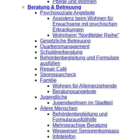
Pflege und Wohnen
Beratung & Betreuung
Psychosoziale Angebote
Assistenz beim Wohnen für
Erwachsene mit psychischen
Erkrankungen
Wohnheim “Nordfelder Reihe”
Gesetzliche Betreuung
Quartiersmanagement
Schuldnerberatung
Behördenbegleitung und Formulare
ausfüllen
Repair Café
Stromsparcheck
Familie
Wohnen für Alleinerziehende
Beratungsangebote
Jugendliche
Jugendwohnen im Stadtteil
Ältere Menschen
Behördenbegleitung und
Formularausfüllhilfe
Mehrsprachige Beratung
Wegweiser Seniorenkompass
Infotelefon