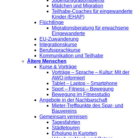
Jugendmigrationsdienst
Mädchen und Migration
Teilhabe-Coaches für eingewanderte
Kinder (EHAP)
Flüchtlinge
Migrationsberatung für erwachsene
Eingewanderte
EU-Zuwanderung
Integrationskurse
Berufssprachkurse
Kommunikation und Teilhabe
Ältere Menschen
Kurse & Vorträge
Vorträge – Sprache – Kultur: Mit der
AWO informiert
Tablet – Laptop – Smartphone
Sport – Fitness – Bewegung
Bewegung im Fitnesstudio
Angebote in der Nachbarschaft
Mieter-Treffpunkte des Spar- und
Bauvereins
Gemeinsam verreisen
Tagesfahrten
Städtetouren
Erholung in Kurorten