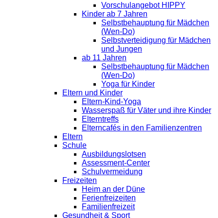
Vorschulangebot HIPPY
Kinder ab 7 Jahren
Selbstbehauptung für Mädchen
(Wen-Do)
Selbstverteidigung für Mädchen
und Jungen
ab 11 Jahren
Selbstbehauptung für Mädchen
(Wen-Do)
Yoga für Kinder
Eltern und Kinder
Eltern-Kind-Yoga
Wasserspaß für Väter und ihre Kinder
Elterntreffs
Elterncafés in den Familienzentren
Eltern
Schule
Ausbildungslotsen
Assessment-Center
Schulvermeidung
Freizeiten
Heim an der Düne
Ferienfreizeiten
Familienfreizeit
Gesundheit & Sport