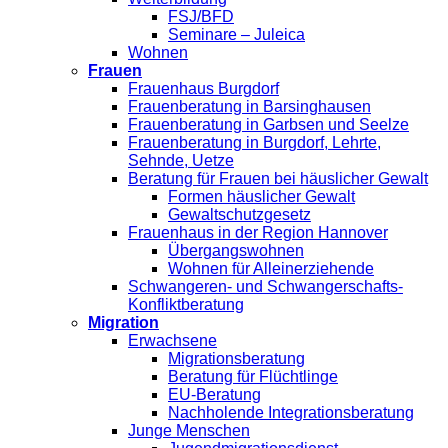
FSJ/BFD
Seminare – Juleica
Wohnen
Frauen
Frauenhaus Burgdorf
Frauenberatung in Barsinghausen
Frauenberatung in Garbsen und Seelze
Frauenberatung in Burgdorf, Lehrte,
Sehnde, Uetze
Beratung für Frauen bei häuslicher Gewalt
Formen häuslicher Gewalt
Gewaltschutzgesetz
Frauenhaus in der Region Hannover
Übergangswohnen
Wohnen für Alleinerziehende
Schwangeren- und Schwangerschafts-
Konfliktberatung
Migration
Erwachsene
Migrationsberatung
Beratung für Flüchtlinge
EU-Beratung
Nachholende Integrationsberatung
Junge Menschen