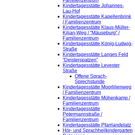
Familienzentrum
Kindertagesstätte Johannes-
Lau-Hof
Kindertagesstätte Kapellenbrink
/ Familienzentrum
Kindertagesstätte Klaus-Müller-
Kilian-Weg / “Mäuseburg” /
Familienzentrum
Kindertagesstätte König-Ludwig-
Straße
Kindertagesstätte Langes Feld
“Deisterspatzen”
Kindertagesstätte Levester
Straße
Offene Sprach-
Sprechstunde
Kindertagesstätte Moorlilienweg
/ Familienzentrum
Kindertagesstätte Mühenkamp /
Familienzentrum
Kindertagesstätte
Petermannstraße /
Familienzentrum
Kindertagesstätte Pfarrlandplatz
Hör- und Sprachheilkindergarten