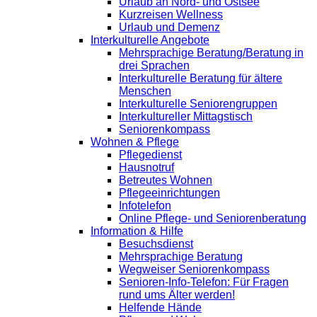
Urlaub an Nord- und Ostsee
Kurzreisen Wellness
Urlaub und Demenz
Interkulturelle Angebote
Mehrsprachige Beratung/Beratung in
drei Sprachen
Interkulturelle Beratung für ältere
Menschen
Interkulturelle Seniorengruppen
Interkultureller Mittagstisch
Seniorenkompass
Wohnen & Pflege
Pflegedienst
Hausnotruf
Betreutes Wohnen
Pflegeeinrichtungen
Infotelefon
Online Pflege- und Seniorenberatung
Information & Hilfe
Besuchsdienst
Mehrsprachige Beratung
Wegweiser Seniorenkompass
Senioren-Info-Telefon: Für Fragen
rund ums Älter werden!
Helfende Hände