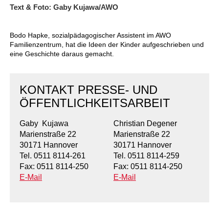
Kindertagesstätte Johannes-Lau-Hof
Kindertagesstätte Herbartstraße
Text & Foto: Gaby Kujawa/AWO
Kindertagesstätte Klaus-Müller-Kilian-Weg /
Kindertagesstätte Hiltrud-Grote-Weg
“Mäuseburg” / Familienzentrum
Bodo Hapke, sozialpädagogischer Assistent im AWO
Familienzentrum, hat die Ideen der Kinder aufgeschrieben und
Kindertagesstätte König-Ludwig-Straße
Kindertagesstätte Ibykusweg / Familienzentrum
eine Geschichte daraus gemacht.
Kindertagesstätte Langes Feld “Deisterspatzen”
Kindertagesstätte Johannes-Lau-Hof
KONTAKT PRESSE- UND
Kindertagesstätte Moorlilienweg /
Kindertagesstätte Kapellenbrink /
ÖFFENTLICHKEITSARBEIT
Familienzentrum
Familienzentrum
Kindertagesstätte Petermannstraße /
Kindertagesstätte Klaus-Müller-Kilian-Weg /
Gaby Kujawa
Christian Degener
Familienzentrum
“Mäuseburg” / Familienzentrum
Marienstraße 22
Marienstraße 22
30171 Hannover
30171 Hannover
Kindertagesstätte Pfarrlandplatz
Kindertagesstätte König-Ludwig-Straße
Tel. 0511 8114-261
Tel. 0511 8114-259
Fax: 0511 8114-250
Fax: 0511 8114-250
Kindertagesstätte Rosenbergstraße
Kindertagesstätte Langes Feld “Deisterspatzen”
E-Mail
E-Mail
Krippe Schleswiger Straße
Kindertagesstätte Levester Straße