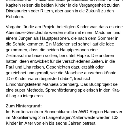
Kapiteln reisen die beiden Kinder in die Vergangenheit zu den
Dinosauriern oder Rittern, aber auch in die Zukunft zu den
Ältere Menschen
Online Pflege- und Seniorenberatung
Helfende Hände
Beratungsangebote
Jugendwohnen im Stadtteil
Ortsverein Arnum
Ortsverein Godshorn
Kindertagesstätte Freytagstraße
Kindertagesstätte Elmstraße / Familienzentrum
Kindertagesstätte Pfarrlandplatz
Kindertagesstätte Mühenkamp / Familienzentrum
Life Kinetik
Robotern.
Kindertagesstätte Freudenthalstraße /
Kindertagesstätte Petermannstraße /
Migration
Pflege und Wohnen
Behördenbegleitung und Formularausfüllhilfe
Ortsverein Barsinghausen
Ortsverein Garbsen
Kindertagesstätte Gehägestraße
Kindertagesstätte Rosenbergstraße
Yoga mit Baby
Vorgabe für die am Projekt beteiligten Kinder war, dass es eine
Familienzentrum
Familienzentrum
Abenteuer-Geschichte werden sollte mit einem Mädchen und
einem Jungen als Hauptpersonen, die nach dem Sommer in
Kindertagesstätte Gottfried-Keller-Straße /
Kindertagesstätte Schweriner Straße /
Menschen mit Behinderungen
Mehrsprachige Beratung
Berufssprachkurse
Ortsverein Bennigsen
Ortsverein Fuhrberg
Kindertagesstätte Freytagstraße
Hort Salzmannstraße
Yoga in der Schwangerschaft
Familienzentrum
Familienzentrum
die Schule kommen. Ein Mädchen sei schnell auf die Idee
gekommen, dass die beiden Hauptpersonen eine
Kindertagesstätte Schweriner Straße /
Zeitmaschine bauen sollten, berichtet Hapke. Die anderen
Wegweiser Seniorenkompass
Migrationsberatung für junge Menschen
Ortsverein Bredenbeck
Ortsverein Berenbostel
Kindertagesstätte Große Pranke
Kindertagesstätte Gehägestraße
Stretch und Relax
Familienzentrum
hätten Ideen entwickelt für die verschiedenen Zeiten, in die
Paul und Lina reisen, Geschichten dazu erzählt oder
Infotelefon
Interkulturelle Beratung für ältere Menschen
Ortsverein Burgdorf
Kindertagesstätte Herbartstraße
Kindertagesstätte Gorch-Fock-Straße
Außenstelle Hort Stenhusenstraße
Kindertagesstätte Sylter Weg
Fitness für Frauen
gezeichnet und gemalt, wie die Maschine aussehen könnte.
„Die Kinder waren begeistert dabei“, freut sich
Kindertagesstätte Gottfried-Keller-Straße /
Einrichtungsleiterin Manuela Sternberg. Das Buchprojekt sei
Ortsverein Burgdorf
Kindertagesstätte Hiltrud-Grote-Weg
Familienzentrum
eine super Methode, Sprachförderung spielerisch in den Kita-
Alltag zu integrieren.
Ortsverein Engelbostel-Schulenburg
Krippe Höltystraße
Kindertagesstätte Große Pranke
Zum Hintergrund:
Im Familienzentrum Sonnenblume der AWO Region Hannover
Kindertagesstätte Ibykusweg / Familienzentrum
Kindertagesstätte Harenberger Straße
im Moorlilienweg 2 in Langenhagen/Kaltenweide werden 102
Kinder im Alter von ein bis sechs Jahren betreut.