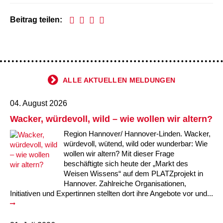
Kindertagesstätte Moorlilienweg /
Kindertagesstätte Schneiderberg
Offene Sprach-Sprechstunde
Familienzentrum
Beitrag teilen:
Kindertagesstätte Sylter Weg
Kindertagesstätte Mühenkamp / Familienzentrum
Kindertagesstätte Petermannstraße /
Kindertagesstätte Tresckowstraße
Familienzentrum
ALLE AKTUELLEN MELDUNGEN
Kindertagesstätte Voltmerstraße
Kindertagesstätte Pfarrlandplatz
04. August 2026
Kindertagesstätte Wiehbergstraße
Hör- und Sprachheilkindergarten Ratswiese
Wacker, würdevoll, wild – wie wollen wir altern?
Kindertagesstätte Rosenbergstraße
Region Hannover/ Hannover-Linden. Wacker,
würdevoll, wütend, wild oder wunderbar: Wie
wollen wir altern? Mit dieser Frage
Kindertagesstätte Schneiderberg
beschäftigte sich heute der „Markt des
Weisen Wissens“ auf dem PLATZprojekt in
Kindertagesstätte Schweriner Straße /
Hannover. Zahlreiche Organisationen,
Familienzentrum
Initiativen und Expertinnen stellten dort ihre Angebote vor und...
Kindertagesstätte Sylter Weg