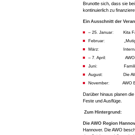
Brunotte sich, dass sie be
kontinuierlich zu finanziere
Ein Ausschnitt der Vera
– 25. Januar: Kita Fac
Februar: „Mutig. Unbe
März: Internationale
– 7. April: AWO rennt
Juni: Familientag 
August: Die AWO zei
November: AWO Benefi
Darüber hinaus planen die
Feste und Ausflüge.
Zum Hintergrund:
Die AWO Region Hannov
Hannover. Die AWO beschäft