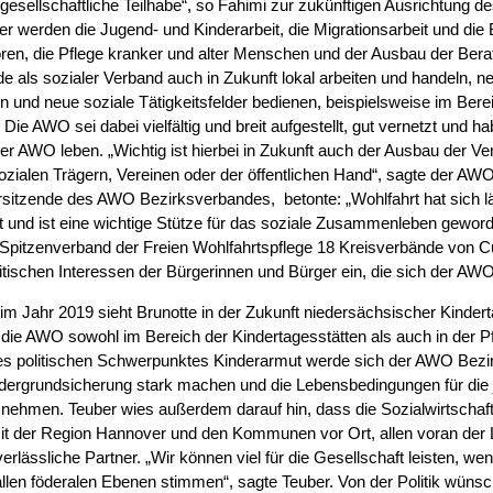
e gesellschaftliche Teilhabe“, so Fahimi zur zukünftigen Ausrichtung 
 werden die Jugend- und Kinderarbeit, die Migrationsarbeit und die
ren, die Pflege kranker und alter Menschen und der Ausbau der Bera
e als sozialer Verband auch in Zukunft lokal arbeiten und handeln, 
ln und neue soziale Tätigkeitsfelder bedienen, beispielsweise im Ber
Die AWO sei dabei vielfältig und breit aufgestellt, gut vernetzt und h
 der AWO leben. „Wichtig ist hierbei in Zukunft auch der Ausbau der V
ozialen Trägern, Vereinen oder der öffentlichen Hand“, sagte der A
rsitzende des AWO Bezirksverbandes, betonte: „Wohlfahrt hat sich lä
und ist eine wichtige Stütze für das soziale Zusammenleben geword
 Spitzenverband der Freien Wohlfahrtspflege 18 Kreisverbände von 
olitischen Interessen der Bürgerinnen und Bürger ein, die sich der AW
 Jahr 2019 sieht Brunotte in der Zukunft niedersächsischer Kinder
 die AWO sowohl im Bereich der Kindertagesstätten als auch in der 
es politischen Schwerpunktes Kinderarmut werde sich der AWO Bez
indergrundsicherung stark machen und die Lebensbedingungen für die
 nehmen. Teuber wies außerdem darauf hin, dass die Sozialwirtschaft
it der Region Hannover und den Kommunen vor Ort, allen voran der
lässliche Partner. „Wir können viel für die Gesellschaft leisten, wen
len föderalen Ebenen stimmen“, sagte Teuber. Von der Politik wüns