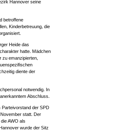
ezirk Hannover seine
d betroffene
len, Kinderbetreuung, die
ganisiert.
rger Heide das
charakter hatte. Mädchen
er zu emanzipierten,
auenspezifischen
hzeitig diente der
.
chpersonal notwendig. In
h anerkanntem Abschluss.
 Parteivorstand der SPD
 November statt. Der
 die AWO als
. Hannover wurde der Sitz