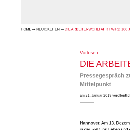
Gesundheit & Sport
Frau
Regi
Rat & Hilfe
Schw
Schw
Konf
HOME
NEUIGKEITEN
DIE ARBEITERWOHLFAHRT WIRD 100 
Vorlesen
DIE ARBEI
Pressegespräch z
Mittelpunkt
am 21. Januar 2019 veröffentlic
Hannover.
Am 13. Dezembe
in der SPD ins Leben und g