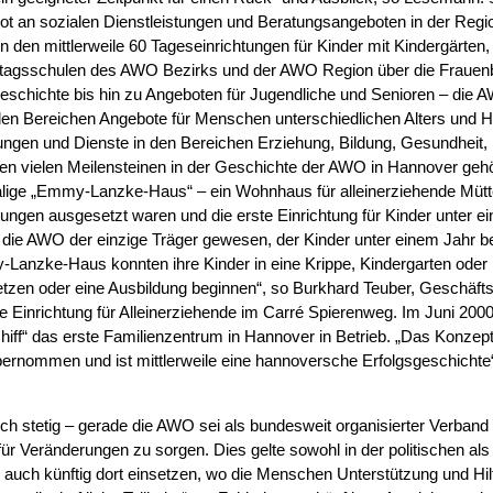
ot an sozialen Dienstleistungen und Beratungsangeboten in der Reg
on den mittlerweile 60 Tageseinrichtungen für Kinder mit Kindergärten,
tagsschulen des AWO Bezirks und der AWO Region über die Frauenbe
eschichte bis hin zu Angeboten für Jugendliche und Senioren – die
alen Bereichen Angebote für Menschen unterschiedlichen Alters und He
tungen und Dienste in den Bereichen Erziehung, Bildung, Gesundheit,
den vielen Meilensteinen in der Geschichte der AWO in Hannover geh
lige „Emmy-Lanzke-Haus“ – ein Wohnhaus für alleinerziehende Mütter
rungen ausgesetzt waren und die erste Einrichtung für Kinder unter e
die AWO der einzige Träger gewesen, der Kinder unter einem Jahr be
anzke-Haus konnten ihre Kinder in eine Krippe, Kindergarten oder
setzen oder eine Ausbildung beginnen“, so Burkhard Teuber, Geschäf
ne Einrichtung für Alleinerziehende im Carré Spierenweg. Im Juni 2
ff“ das erste Familienzentrum in Hannover in Betrieb. „Das Konzep
ernommen und ist mittlerweile eine hannoversche Erfolgsgeschichte
ch stetig – gerade die AWO sei als bundesweit organisierter Verband 
r Veränderungen zu sorgen. Dies gelte sowohl in der politischen als 
h auch künftig dort einsetzen, wo die Menschen Unterstützung und Hil