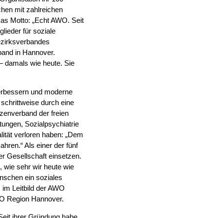
en mit zahlreichen
Das Motto: „Echt AWO. Seit
lieder für soziale
Bezirksverbandes
and in Hannover.
t – damals wie heute. Sie
verbessern und moderne
schrittweise durch eine
zenverband der freien
htungen, Sozialpsychiatrie
lität verloren haben: „Dem
ahren.“ Als einer der fünf
er Gesellschaft einsetzen.
 wie sehr wir heute wie
enschen ein soziales
s im Leitbild der AWO
WO Region Hannover.
Seit ihrer Gründung habe