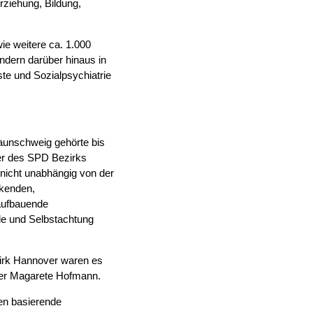
rziehung, Bildung,
wie weitere ca. 1.000
ndern darüber hinaus in
te und Sozialpsychiatrie
aunschweig gehörte bis
er des SPD Bezirks
 nicht unabhängig von der
ckenden,
 aufbauende
rde und Selbstachtung
zirk Hannover waren es
der Magarete Hofmann.
nen basierende