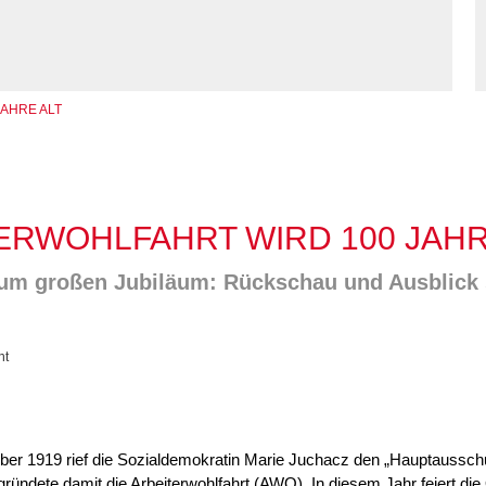
enhaus in der
on Hannover
angeren- und
angerschafts-
liktberatung
JAHRE ALT
TERWOHLFAHRT WIRD 100 JAHR
um großen Jubiläum: Rückschau und Ausblick
ht
r 1919 rief die Sozialdemokratin Marie Juchacz den „Hauptausschus
ründete damit die Arbeiterwohlfahrt (AWO). In diesem Jahr feiert die 