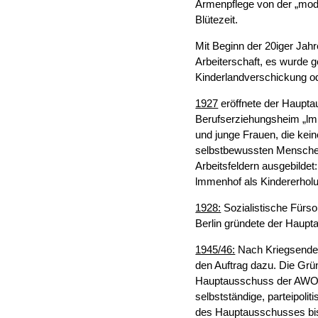
Armenpflege von der „mode
Blütezeit.
Mit Beginn der 20iger Jah
Arbeiterschaft, es wurde g
Kinderlandverschickung o
1927
eröffnete der Haupt
Berufserziehungsheim „lm
und junge Frauen, die kein
selbstbewussten Menschen
Arbeitsfeldern ausgebildet
lmmenhof als Kindererhol
1928:
Sozialistische Fürs
Berlin gründete der Haup
1945/46:
Nach Kriegsende 
den Auftrag dazu. Die Gr
Hauptausschuss der AWO k
selbstständige, parteipoli
des Hauptausschusses bi