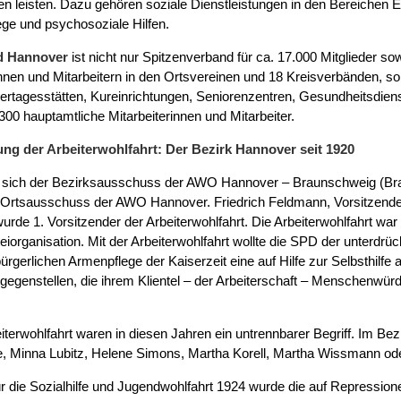
 leisten. Dazu gehören soziale Dienstleistungen in den Bereichen E
ege und psychosoziale Hilfen.
d Hannover
ist nicht nur Spitzenverband für ca. 17.000 Mitglieder so
innen und Mitarbeitern in den Ortsvereinen und 18 Kreisverbänden, so
ertagesstätten, Kureinrichtungen, Seniorenzentren, Gesundheitsdiens
.300 hauptamtliche Mitarbeiterinnen und Mitarbeiter.
ung der Arbeiterwohlfahrt: Der Bezirk Hannover seit 1920
 sich der Bezirksausschuss der AWO Hannover – Braunschweig (Br
 Ortsausschuss der AWO Hannover. Friedrich Feldmann, Vorsitzend
de 1. Vorsitzender der Arbeiterwohlfahrt. Die Arbeiterwohlfahrt war
eiorganisation. Mit der Arbeiterwohlfahrt wollte die SPD der unterdrü
gerlichen Armenpflege der Kaiserzeit eine auf Hilfe zur Selbsthilfe
tgegenstellen, die ihrem Klientel – der Arbeiterschaft – Menschenwü
erwohlfahrt waren in diesen Jahren ein untrennbarer Begriff. Im Be
 Minna Lubitz, Helene Simons, Martha Korell, Martha Wissmann o
r die Sozialhilfe und Jugendwohlfahrt 1924 wurde die auf Repressio