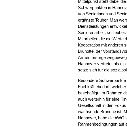
Mittelpunkt steht dabei di
Schwerpunkten in Hannover
von Seniorinnen und Senio
ergänzte Teuber. Man werd
Dienstleistungen entwicke
Seniorenarbeit, so Teuber. 
Mitarbeiter, die die Werte
Kooperation mit anderen s
Brunotte, der Vorstandsvo
Armenfürsorge wegbewegt 
Hannover vertrete als ein
setze sich für die sozialp
Besondere Schwerpunkte im
Fachkräftebedarf, welcher
beschäftigt. Im Rahmen d
auch weiterhin für eine K
Gesellschaft in den Fokus
wachsende Branche ist. M
Hannover, habe die AWO ver
Rahmenbedingungen auf al