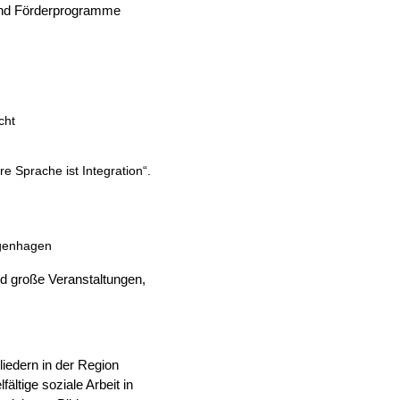
e und Förderprogramme
cht
prache ist Integration“.
genhagen
nd große Veranstaltungen,
liedern in der Region
ältige soziale Arbeit in