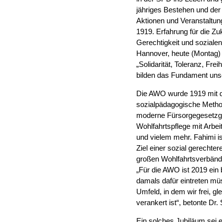
jähriges Bestehen und d
Aktionen und Veranstaltun
1919. Erfahrung für die Zu
Gerechtigkeit und soziale
Hannover, heute (Montag
„Solidarität, Toleranz, Fre
bilden das Fundament unse
Die AWO wurde 1919 mit d
sozialpädagogische Method
moderne Fürsorgegesetzge
Wohlfahrtspflege mit Arbeit
und vielem mehr. Fahimi i
Ziel einer sozial gerechte
großen Wohlfahrtsverbände 
„Für die AWO ist 2019 ein
damals dafür eintreten mü
Umfeld, in dem wir frei, g
verankert ist“, betonte 
Ein solches Jubiläum sei 