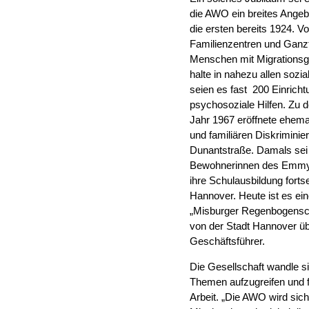
die AWO ein breites Angeb
die ersten bereits 1924. V
Familienzentren und Ganz
Menschen mit Migrationsg
halte in nahezu allen sozi
seien es fast 200 Einrich
psychosoziale Hilfen. Zu 
Jahr 1967 eröffnete ehema
und familiären Diskriminie
Dunantstraße. Damals sei 
Bewohnerinnen des Emmy-L
ihre Schulausbildung fort
Hannover. Heute ist es ei
„Misburger Regenbogenschi
von der Stadt Hannover üb
Geschäftsführer.
Die Gesellschaft wandle si
Themen aufzugreifen und fü
Arbeit. „Die AWO wird sic