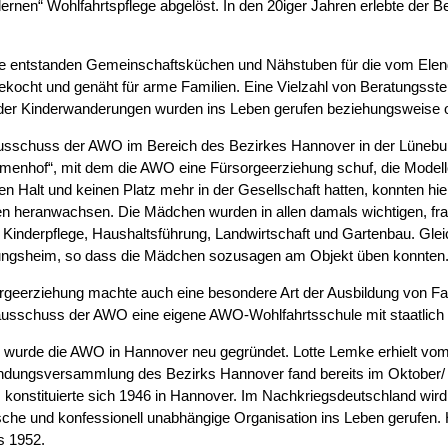
rnen“ Wohlfahrtspflege abgelöst. In den 20iger Jahren erlebte der B
re entstanden Gemeinschaftsküchen und Nähstuben für die vom Elen
ekocht und genäht für arme Familien. Eine Vielzahl von Beratungsstel
der Kinderwanderungen wurden ins Leben gerufen beziehungsweise or
ausschuss der AWO im Bereich des Bezirkes Hannover in der Lünebu
menhof“, mit dem die AWO eine Fürsorgeerziehung schuf, die Modell
en Halt und keinen Platz mehr in der Gesellschaft hatten, konnten hi
 heranwachsen. Die Mädchen wurden in allen damals wichtigen, fr
: Kinderpflege, Haushaltsführung, Landwirtschaft und Gartenbau. Gleic
ungsheim, so dass die Mädchen sozusagen am Objekt üben konnten
orgeerziehung machte auch eine besondere Art der Ausbildung von Fa
tausschuss der AWO eine eigene AWO-Wohlfahrtsschule mit staatlic
wurde die AWO in Hannover neu gegründet. Lotte Lemke erhielt vom
ündungsversammlung des Bezirks Hannover fand bereits im Oktober/
onstituierte sich 1946 in Hannover. Im Nachkriegsdeutschland wird
tische und konfessionell unabhängige Organisation ins Leben gerufen
s 1952.