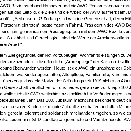
er AWO Bezirksverband Hannover und die AWO Region Hannover mach
gen auf das Leitbild, die Ziele und die Arbeit der AWO aufmerksam. 
kunft“. „Seit unserer Gründung sind wir eine Gemeinschaft, deren Mitg
n Fortschritt eintreten“, sagte Yasmin Fahimi, Präsidentin des AWO 
) bei einem gemeinsamen Pressegespräch mit dem AWO Bezirksverb
iheit, Gleichheit und Gerechtigkeit sind die Werte der Arbeiterwohlfahr
rer Arbeit.“
em Ziel gegründet, der Not vorzubeugen, Wohlfahrtsleistungen zu 
en anzuwenden – die öffentliche „Armenpflege“ der Kaiserzeit sollte 
bung überwunden werden. Heute ist die AWO ein unabhängiger Spit
sfeldern wie Kindertagesstätten, Altenpflege, Familienhilfe, Kureinric
st überzeugt, dass die Motive der Gründungszeit 1919 nichts an Aktua
ren Gesellschaft verpflichten wir uns heute, genau wie vor knapp 100 J
wolle sich die AWO weiterhin sozialpolitisch für Veränderungen in d
 bedeutsames Jahr. Das 100. Jubiläum macht uns besonders deutlich,
ssen, unseren Kindern eine gute Zukunft zu schaffen und allen Mitm
leich, gerecht, tolerant und solidarisch miteinander umgehen, so wie e
Dr. Silke Lesemann, SPD-Landtagsabgeordnete und Vorsitzende der A
ein geeigneter Zeitpunkt für einen Rück- und Ausblick, so Lesemann. 