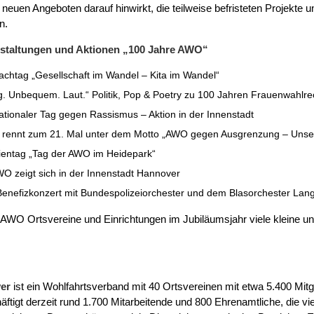
i neuen Angeboten darauf hinwirkt, die teilweise befristeten Projekt
n.
nstaltungen und Aktionen „100 Jahre AWO“
htag „Gesellschaft im Wandel – Kita im Wandel“
quem. Laut.“ Politik, Pop & Poetry zu 100 Jahren Frauenwahlre
r Tag gegen Rassismus – Aktion in der Innenstadt
 zum 21. Mal unter dem Motto „AWO gegen Ausgrenzung – Unsere S
„Tag der AWO im Heidepark“
gt sich in der Innenstadt Hannover
zkonzert mit Bundespolizeiorchester und dem Blasorchester Lan
 AWO Ortsvereine und Einrichtungen im Jubiläumsjahr viele kleine u
er
ist ein Wohlfahrtsverband mit 40 Ortsvereinen mit etwa 5.400 Mitg
igt derzeit rund 1.700 Mitarbeitende und 800 Ehrenamtliche, die vielf