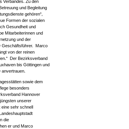
des Verbandes. Zu den
 Betreuung und Begleitung
tungsdienste gehören“,
neue Formen der sozialen
eich Gesundheit und
abe Mitarbeiterinnen und
ernetzung und der
WO Geschäftsführer. Marco
ngt von der reinen
en.“
Der Bezirksverband
Cuxhaven bis Göttingen und
O anvertrauen.
tagesstätten sowie dem
Pflege besonders
irksverband Hannover
 jüngsten unserer
 eine sehr schnell
 Landeshauptstadt
n die
chen er und Marco