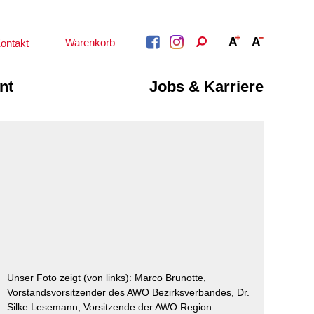
Warenkorb
ontakt
nt
Jobs & Karriere
BERATUNG &
ARBEIT &
BETREUUNG
QUALIFIZIERUNG
Psychosoziale
Beratung &
Angebote
Qualifizierung
Gesetzliche Betreuung
Fortbildung
Beratung für Menschen
n
Quartiersmanagement
mit Schwerbehinderung
ote
Schuldnerberatung
im Arbeitsleben
Behördenbegleitung
Betätigung für
und Formulare
Menschen mit
ausfüllen
Unser Foto zeigt (von links): Marco Brunotte,
psychischen
Beeinträchtigungen
Vorstandsvorsitzender des AWO Bezirksverbandes, Dr.
Repair Café
Silke Lesemann, Vorsitzende der AWO Region
Stromsparcheck