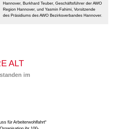
Hannover, Burkhard Teuber, Geschäftsführer der AWO
Familie
Region Hannover, und Yasmin Fahimi, Vorsitzende
Jugendliche
des Präsidiums des AWO Bezirksverbandes Hannover.
Ältere Menschen
Migration
Menschen mit
Behinderungen
E ALT
 standen im
s für Arbeiterwohlfahrt“
Organisation ihr 100-