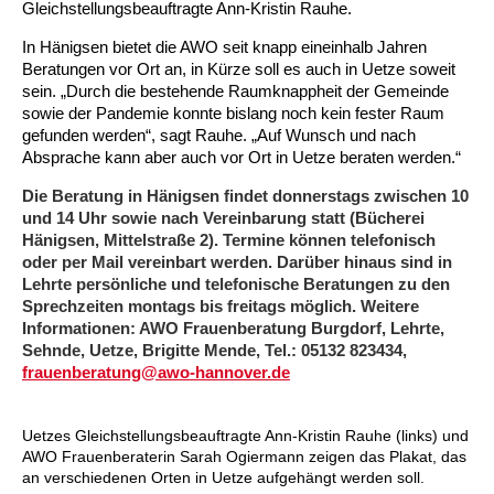
Kindertagesstätte Johannes-Lau-Hof
Kindertagesstätte Herbartstraße
Gleichstellungsbeauftragte Ann-Kristin Rauhe.
In Hänigsen bietet die AWO seit knapp eineinhalb Jahren
Kindertagesstätte Klaus-Müller-Kilian-Weg /
Kindertagesstätte Hiltrud-Grote-Weg
“Mäuseburg” / Familienzentrum
Beratungen vor Ort an, in Kürze soll es auch in Uetze soweit
sein. „Durch die bestehende Raumknappheit der Gemeinde
sowie der Pandemie konnte bislang noch kein fester Raum
Kindertagesstätte König-Ludwig-Straße
Kindertagesstätte Ibykusweg / Familienzentrum
gefunden werden“, sagt Rauhe. „Auf Wunsch und nach
Absprache kann aber auch vor Ort in Uetze beraten werden.“
Kindertagesstätte Langes Feld “Deisterspatzen”
Kindertagesstätte Johannes-Lau-Hof
Die Beratung in Hänigsen findet donnerstags zwischen 10
Kindertagesstätte Moorlilienweg /
Kindertagesstätte Kapellenbrink /
und 14 Uhr sowie nach Vereinbarung statt (Bücherei
Familienzentrum
Familienzentrum
Hänigsen, Mittelstraße 2). Termine können telefonisch
oder per Mail vereinbart werden. Darüber hinaus sind in
Kindertagesstätte Petermannstraße /
Kindertagesstätte Klaus-Müller-Kilian-Weg /
Lehrte persönliche und telefonische Beratungen zu den
Familienzentrum
“Mäuseburg” / Familienzentrum
Sprechzeiten montags bis freitags möglich.
Weitere
Informationen: AWO Frauenberatung Burgdorf, Lehrte,
Kindertagesstätte Pfarrlandplatz
Kindertagesstätte König-Ludwig-Straße
Sehnde, Uetze, Brigitte Mende, Tel.: 05132 823434,
frauenberatung@awo-hannover.de
Kindertagesstätte Rosenbergstraße
Kindertagesstätte Langes Feld “Deisterspatzen”
Uetzes Gleichstellungsbeauftragte Ann-Kristin Rauhe (links) und
Krippe Schleswiger Straße
Kindertagesstätte Levester Straße
AWO Frauenberaterin Sarah Ogiermann zeigen das Plakat, das
an verschiedenen Orten in Uetze aufgehängt werden soll.