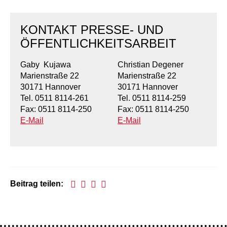
Kindertagesstätte Moorlilienweg /
Kindertagesstätte Schneiderberg
Offene Sprach-Sprechstunde
Familienzentrum
KONTAKT PRESSE- UND
Kindertagesstätte Sylter Weg
Kindertagesstätte Mühenkamp / Familienzentrum
ÖFFENTLICHKEITSARBEIT
Kindertagesstätte Petermannstraße /
Kindertagesstätte Tresckowstraße
Familienzentrum
Gaby Kujawa
Christian Degener
Marienstraße 22
Marienstraße 22
Kindertagesstätte Voltmerstraße
Kindertagesstätte Pfarrlandplatz
30171 Hannover
30171 Hannover
Tel. 0511 8114-261
Tel. 0511 8114-259
Fax: 0511 8114-250
Fax: 0511 8114-250
Kindertagesstätte Wiehbergstraße
Hör- und Sprachheilkindergarten Ratswiese
E-Mail
E-Mail
Kindertagesstätte Rosenbergstraße
Kindertagesstätte Schneiderberg
Kindertagesstätte Schweriner Straße /
Beitrag teilen:
Familienzentrum
Kindertagesstätte Sylter Weg