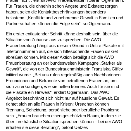
Frauen nicht“, erklärt AWO Frauenberaterin Sarah Ogiermann.
Für Frauen, die ohnehin schon Ängste und Existenzsorgen
haben, seien die Kontaktbeschränkungen besonders
Ältere Menschen
Online Pflege- und Seniorenberatung
Helfende Hände
Beratungsangebote
Jugendwohnen im Stadtteil
Ortsverein Arnum
Ortsverein Godshorn
Kindertagesstätte Freytagstraße
Kindertagesstätte Elmstraße / Familienzentrum
Kindertagesstätte Pfarrlandplatz
Kindertagesstätte Mühenkamp / Familienzentrum
Life Kinetik
belastend. „Konflikte und zunehmende Gewalt in Familien und
Partnerschaften können die Folge sein“, so Ogiermann.
Kindertagesstätte Freudenthalstraße /
Kindertagesstätte Petermannstraße /
Migration
Pflege und Wohnen
Behördenbegleitung und Formularausfüllhilfe
Ortsverein Barsinghausen
Ortsverein Garbsen
Kindertagesstätte Gehägestraße
Kindertagesstätte Rosenbergstraße
Yoga mit Baby
Familienzentrum
Familienzentrum
Ein erster entlastender Schritt könne deshalb sein, über die
Kindertagesstätte Gottfried-Keller-Straße /
Kindertagesstätte Schweriner Straße /
Situation von Zuhause aus zu sprechen. Die AWO
Menschen mit Behinderungen
Mehrsprachige Beratung
Berufssprachkurse
Ortsverein Bennigsen
Ortsverein Fuhrberg
Kindertagesstätte Freytagstraße
Hort Salzmannstraße
Yoga in der Schwangerschaft
Familienzentrum
Familienzentrum
Frauenberatung hängt aus diesem Grund in Uetze Plakate mit
Telefonnummern auf, die sich hilfesuchende Frauen diskret
Kindertagesstätte Schweriner Straße /
Wegweiser Seniorenkompass
Migrationsberatung für junge Menschen
Ortsverein Bredenbeck
Ortsverein Berenbostel
Kindertagesstätte Große Pranke
Kindertagesstätte Gehägestraße
Stretch und Relax
abreißen können. Mit dieser Aktion beteiligt sich die AWO
Familienzentrum
Frauenberatung an der bundesweiten Kampagne „Stärker als
Gewalt“, die von der Bundesfrauenministerin Franziska Giffey
Infotelefon
Interkulturelle Beratung für ältere Menschen
Ortsverein Burgdorf
Kindertagesstätte Herbartstraße
Kindertagesstätte Gorch-Fock-Straße
Außenstelle Hort Stenhusenstraße
Kindertagesstätte Sylter Weg
Fitness für Frauen
initiiert wurde. „Bei uns rufen regelmäßig auch Nachbarinnen,
Freundinnen und Bekannte von betroffenen Frauen an, um
Kindertagesstätte Gottfried-Keller-Straße /
sich zu erkundigen, wie sie helfen können. Auch für sie sind
Ortsverein Burgdorf
Kindertagesstätte Hiltrud-Grote-Weg
Familienzentrum
die Plakate ein Hinweis“, erklärt Ogiermann. Das AWO
Angebot beschränkt sich nicht nur auf häusliche Gewalt. Es
Ortsverein Engelbostel-Schulenburg
Krippe Höltystraße
Kindertagesstätte Große Pranke
richtet sich an alle Frauen in Krisen: Ursachen können
Trennung, Scheidung, persönliche oder berufliche Probleme
sein. „Frauen brauchen einen geschützten Raum, in dem sie
Kindertagesstätte Ibykusweg / Familienzentrum
Kindertagesstätte Harenberger Straße
über ihre häusliche Situation sprechen können – bei der AWO
erhalten sie diese Beratung“, betont Uetzes