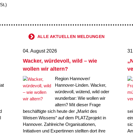
St.)
ALLE AKTUELLEN MELDUNGEN
04. August 2026
31
Wacker, würdevoll, wild – wie
„N
wollen wir altern?
ve
Region Hannover/
at
Hannover-Linden. Wacker,
würdevoll, wütend, wild oder
wunderbar: Wie wollen wir
altern? Mit dieser Frage
d
beschäftigte sich heute der „Markt des
se
l
Weisen Wissens“ auf dem PLATZprojekt in
ei
Hannover. Zahlreiche Organisationen,
si
Initiativen und Expertinnen stellten dort ihre
Am