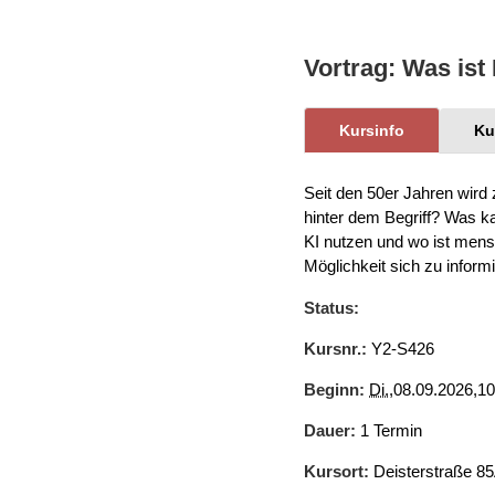
Organigramm
Eltern und Kinder
Frau
Unser Jugendverband
Burgd
Unser Leitbild
Eltern
Sehn
Weiterbildung
Vortrag: Was ist 
Geschäftsbericht
Schule
Bera
Wohnen
Freizeiten
häus
Gesundheit & Sport
Frau
Kursinfo
Ku
Regi
Rat & Hilfe
Schw
Seit den 50er Jahren wird 
Schw
Konf
hinter dem Begriff? Was k
KI nutzen und wo ist mens
Möglichkeit sich zu infor
Status:
Kursnr.:
Y2-S426
Beginn:
Di.
,08.09.2026,10
Dauer:
1 Termin
Kursort:
Deisterstraße 85