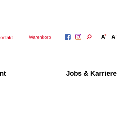
Warenkorb
ontakt
nt
Jobs & Karriere
BERATUNG &
ARBEIT &
BETREUUNG
QUALIFIZIERUNG
Psychosoziale
Beratung &
Angebote
Qualifizierung
Gesetzliche Betreuung
Fortbildung
Beratung für Menschen
n
Quartiersmanagement
mit Schwerbehinderung
ote
Schuldnerberatung