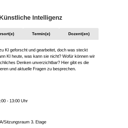
Integrationskurse
enberatung in
Wohnen & Pflege
orf, Lehrte,
Berufssprachkurse
de, Uetze
Information & Hilfe
Künstliche Intelligenz
Kommunikation und
tung für Frauen bei
Teilhabe
licher Gewalt
enhaus in der
rsort(e)
Termin(e)
Dozent(en)
on Hannover
angeren- und
zu KI geforscht und gearbeitet, doch was steckt
angerschafts-
liktberatung
ann KI heute, was kann sie nicht? Wofür können wir
chliches Denken unverzichtbar? Hier gibt es die
mieren und aktuelle Fragen zu besprechen.
:00 - 13:00 Uhr
A/Sitzungsraum 3. Etage