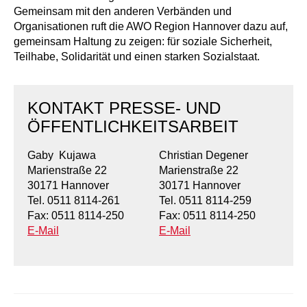
Kindertagesstätte Johannes-Lau-Hof
Kindertagesstätte Herbartstraße
Gemeinsam mit den anderen Verbänden und
Organisationen ruft die AWO Region Hannover dazu auf,
Kindertagesstätte Klaus-Müller-Kilian-Weg /
Kindertagesstätte Hiltrud-Grote-Weg
gemeinsam Haltung zu zeigen: für soziale Sicherheit,
“Mäuseburg” / Familienzentrum
Teilhabe, Solidarität und einen starken Sozialstaat.
Kindertagesstätte König-Ludwig-Straße
Kindertagesstätte Ibykusweg / Familienzentrum
KONTAKT PRESSE- UND
Kindertagesstätte Langes Feld “Deisterspatzen”
Kindertagesstätte Johannes-Lau-Hof
ÖFFENTLICHKEITSARBEIT
Kindertagesstätte Moorlilienweg /
Kindertagesstätte Kapellenbrink /
Familienzentrum
Familienzentrum
Gaby Kujawa
Christian Degener
Kindertagesstätte Petermannstraße /
Kindertagesstätte Klaus-Müller-Kilian-Weg /
Marienstraße 22
Marienstraße 22
Familienzentrum
“Mäuseburg” / Familienzentrum
30171 Hannover
30171 Hannover
Tel. 0511 8114-261
Tel. 0511 8114-259
Kindertagesstätte Pfarrlandplatz
Kindertagesstätte König-Ludwig-Straße
Fax: 0511 8114-250
Fax: 0511 8114-250
E-Mail
E-Mail
Kindertagesstätte Rosenbergstraße
Kindertagesstätte Langes Feld “Deisterspatzen”
Krippe Schleswiger Straße
Kindertagesstätte Levester Straße