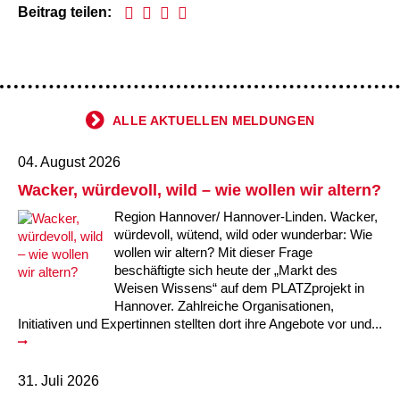
Kindertagesstätte Moorlilienweg /
Kindertagesstätte Schneiderberg
Offene Sprach-Sprechstunde
Beitrag teilen:
Familienzentrum
Kindertagesstätte Sylter Weg
Kindertagesstätte Mühenkamp / Familienzentrum
Kindertagesstätte Petermannstraße /
Kindertagesstätte Tresckowstraße
Familienzentrum
ALLE AKTUELLEN MELDUNGEN
Kindertagesstätte Voltmerstraße
Kindertagesstätte Pfarrlandplatz
04. August 2026
Wacker, würdevoll, wild – wie wollen wir altern?
Kindertagesstätte Wiehbergstraße
Hör- und Sprachheilkindergarten Ratswiese
Region Hannover/ Hannover-Linden. Wacker,
würdevoll, wütend, wild oder wunderbar: Wie
Kindertagesstätte Rosenbergstraße
wollen wir altern? Mit dieser Frage
beschäftigte sich heute der „Markt des
Kindertagesstätte Schneiderberg
Weisen Wissens“ auf dem PLATZprojekt in
Hannover. Zahlreiche Organisationen,
Kindertagesstätte Schweriner Straße /
Initiativen und Expertinnen stellten dort ihre Angebote vor und...
Familienzentrum
Kindertagesstätte Sylter Weg
31. Juli 2026