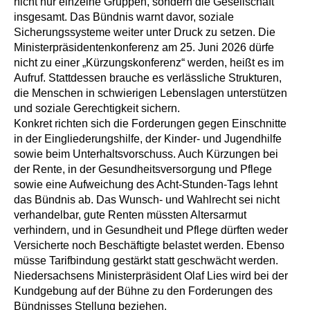
nicht nur einzelne Gruppen, sondern die Gesellschaft
insgesamt. Das Bündnis warnt davor, soziale
Ältere Menschen
Online Pflege- und Seniorenberatung
Helfende Hände
Beratungsangebote
Jugendwohnen im Stadtteil
Ortsverein Arnum
Ortsverein Godshorn
Kindertagesstätte Freytagstraße
Kindertagesstätte Elmstraße / Familienzentrum
Kindertagesstätte Pfarrlandplatz
Kindertagesstätte Mühenkamp / Familienzentrum
Life Kinetik
Sicherungssysteme weiter unter Druck zu setzen. Die
Ministerpräsidentenkonferenz am 25. Juni 2026 dürfe
Kindertagesstätte Freudenthalstraße /
Kindertagesstätte Petermannstraße /
nicht zu einer „Kürzungskonferenz“ werden, heißt es im
Migration
Pflege und Wohnen
Behördenbegleitung und Formularausfüllhilfe
Ortsverein Barsinghausen
Ortsverein Garbsen
Kindertagesstätte Gehägestraße
Kindertagesstätte Rosenbergstraße
Yoga mit Baby
Familienzentrum
Familienzentrum
Aufruf. Stattdessen brauche es verlässliche Strukturen,
Kindertagesstätte Gottfried-Keller-Straße /
Kindertagesstätte Schweriner Straße /
die Menschen in schwierigen Lebenslagen unterstützen
Menschen mit Behinderungen
Mehrsprachige Beratung
Berufssprachkurse
Ortsverein Bennigsen
Ortsverein Fuhrberg
Kindertagesstätte Freytagstraße
Hort Salzmannstraße
Yoga in der Schwangerschaft
Familienzentrum
Familienzentrum
und soziale Gerechtigkeit sichern.
Konkret richten sich die Forderungen gegen Einschnitte
Kindertagesstätte Schweriner Straße /
Wegweiser Seniorenkompass
Migrationsberatung für junge Menschen
Ortsverein Bredenbeck
Ortsverein Berenbostel
Kindertagesstätte Große Pranke
Kindertagesstätte Gehägestraße
Stretch und Relax
in der Eingliederungshilfe, der Kinder- und Jugendhilfe
Familienzentrum
sowie beim Unterhaltsvorschuss. Auch Kürzungen bei
der Rente, in der Gesundheitsversorgung und Pflege
Infotelefon
Interkulturelle Beratung für ältere Menschen
Ortsverein Burgdorf
Kindertagesstätte Herbartstraße
Kindertagesstätte Gorch-Fock-Straße
Außenstelle Hort Stenhusenstraße
Kindertagesstätte Sylter Weg
Fitness für Frauen
sowie eine Aufweichung des Acht-Stunden-Tags lehnt
Kindertagesstätte Gottfried-Keller-Straße /
das Bündnis ab. Das Wunsch- und Wahlrecht sei nicht
Ortsverein Burgdorf
Kindertagesstätte Hiltrud-Grote-Weg
Familienzentrum
verhandelbar, gute Renten müssten Altersarmut
verhindern, und in Gesundheit und Pflege dürften weder
Ortsverein Engelbostel-Schulenburg
Krippe Höltystraße
Kindertagesstätte Große Pranke
Versicherte noch Beschäftigte belastet werden. Ebenso
müsse Tarifbindung gestärkt statt geschwächt werden.
Kindertagesstätte Ibykusweg / Familienzentrum
Kindertagesstätte Harenberger Straße
Niedersachsens Ministerpräsident Olaf Lies wird bei der
Kundgebung auf der Bühne zu den Forderungen des
Bündnisses Stellung beziehen.