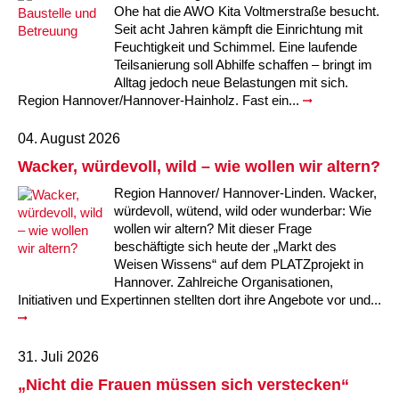
Kindertagesstätte Moorlilienweg /
Kindertagesstätte Schneiderberg
Offene Sprach-Sprechstunde
Ohe hat die AWO Kita Voltmerstraße besucht.
Familienzentrum
Seit acht Jahren kämpft die Einrichtung mit
Feuchtigkeit und Schimmel. Eine laufende
Kindertagesstätte Sylter Weg
Kindertagesstätte Mühenkamp / Familienzentrum
Teilsanierung soll Abhilfe schaffen – bringt im
Alltag jedoch neue Belastungen mit sich.
Kindertagesstätte Petermannstraße /
Region Hannover/Hannover-Hainholz. Fast ein...
Kindertagesstätte Tresckowstraße
Familienzentrum
04. August 2026
Kindertagesstätte Voltmerstraße
Kindertagesstätte Pfarrlandplatz
Wacker, würdevoll, wild – wie wollen wir altern?
Kindertagesstätte Wiehbergstraße
Hör- und Sprachheilkindergarten Ratswiese
Region Hannover/ Hannover-Linden. Wacker,
würdevoll, wütend, wild oder wunderbar: Wie
wollen wir altern? Mit dieser Frage
Kindertagesstätte Rosenbergstraße
beschäftigte sich heute der „Markt des
Weisen Wissens“ auf dem PLATZprojekt in
Hannover. Zahlreiche Organisationen,
Kindertagesstätte Schneiderberg
Initiativen und Expertinnen stellten dort ihre Angebote vor und...
Kindertagesstätte Schweriner Straße /
Familienzentrum
31. Juli 2026
Kindertagesstätte Sylter Weg
„Nicht die Frauen müssen sich verstecken“