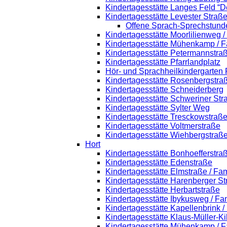
Kindertagesstätte Langes Feld “D
Kindertagesstätte Levester Straß
Offene Sprach-Sprechstund
Kindertagesstätte Moorlilienweg 
Kindertagesstätte Mühenkamp / F
Kindertagesstätte Petermannstraß
Kindertagesstätte Pfarrlandplatz
Hör- und Sprachheilkindergarten
Kindertagesstätte Rosenbergstra
Kindertagesstätte Schneiderberg
Kindertagesstätte Schweriner Str
Kindertagesstätte Sylter Weg
Kindertagesstätte Tresckowstraß
Kindertagesstätte Voltmerstraße
Kindertagesstätte Wiehbergstraß
Hort
Kindertagesstätte Bonhoefferstra
Kindertagesstätte Edenstraße
Kindertagesstätte Elmstraße / Fa
Kindertagesstätte Harenberger St
Kindertagesstätte Herbartstraße
Kindertagesstätte Ibykusweg / Fa
Kindertagesstätte Kapellenbrink 
Kindertagesstätte Klaus-Müller-K
Kindertagesstätte Mühenkamp / F