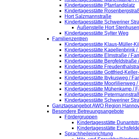
Kindertagesstätte Pfarrlandplatz
Kindertagesstätte Rosenbergstra
Hort Salzmannstraße
Kindertagesstätte Schweriner Str
Außenstelle Hort Stenhusen
Kindertagesstätte Sylter Weg
Familienzentren
Kindertagesstätte Klaus-Müller-K
Kindertagesstätte Kapellenbrink 
Kindertagesstätte Elmstraße / Fa
Kindertagesstätte Bergfeldstraße
Kindertagesstätte Freudenthalstr
Kindertagesstätte Gottfried-Kelle
Kindertagesstätte Ibykusweg / Fa
Kindertagesstätte Moorlilienweg 
Kindertagesstätte Mühenkamp / F
Kindertagesstätte Petermannstraß
Kindertagesstätte Schweriner Str
Ganztagsangebot AWO Region Hannov
Besondere Betreuungsangebote
Fördergruppen
Kindertagesstätte Dunantst
Kindertagesstätte Eichsfeld
Sprachheileinrichtung