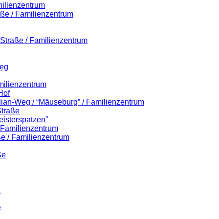
milienzentrum
aße / Familienzentrum
r-Straße / Familienzentrum
Weg
milienzentrum
Hof
ilian-Weg / “Mäuseburg” / Familienzentrum
Straße
eisterspatzen”
/ Familienzentrum
e / Familienzentrum
ße
e
e