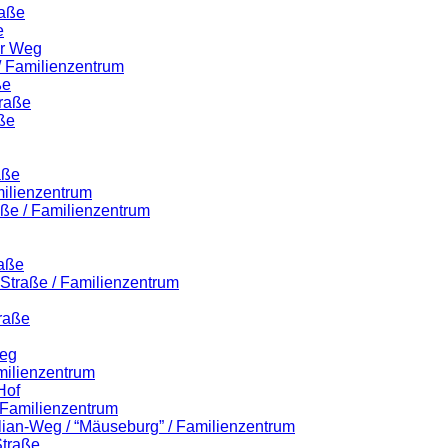
raße
e
er Weg
 / Familienzentrum
ße
traße
ße
aße
milienzentrum
aße / Familienzentrum
raße
r-Straße / Familienzentrum
raße
Weg
milienzentrum
Hof
/ Familienzentrum
ilian-Weg / “Mäuseburg” / Familienzentrum
Straße