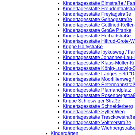
Kindertagesstätte Elmstraße / Fa
Kindertagesstätte Freudenthalstr
Kindertagesstätte Freytagstraße
Kindertagesstätte Gehägestraße
Kindertagesstätte Gottfried-Kelle
Kindertagesstätte Große Pranke
Kindertagesstätte Herbartstraße
Kindertagesstätte Hiltrud-Grote-
Krippe Höltystraße
Kindertagesstätte Ibykusweg / Fa
Kindertagesstätte Johannes-Lau-
Kindertagesstätte Klaus-Müller-K
Kindertagesstätte König-Ludwig-
Kindertagesstätte Langes Feld “D
Kindertagesstätte Moorlilienweg 
Kindertagesstätte Petermannstraß
Kindertagesstätte Pfarrlandplatz
Kindertagesstätte Rosenbergstra
Krippe Schleswiger Straße
Kindertagesstätte Schneiderberg
Kindertagesstätte Sylter Weg
Kindertagesstätte Tresckowstraß
Kindertagesstätte Voltmerstraße
Kindertagesstätte Wiehbergstraß
Kindergärten