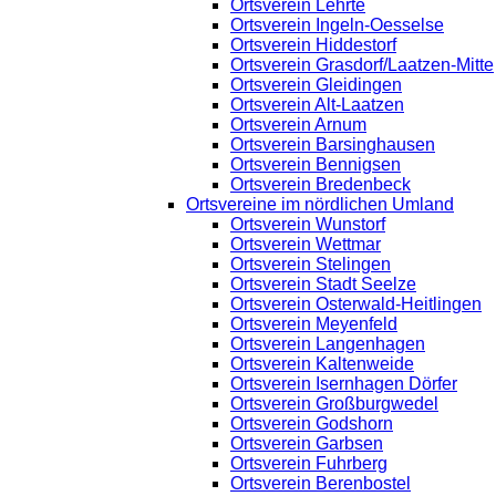
Ortsverein Lehrte
Ortsverein Ingeln-Oesselse
Ortsverein Hiddestorf
Ortsverein Grasdorf/Laatzen-Mitte
Ortsverein Gleidingen
Ortsverein Alt-Laatzen
Ortsverein Arnum
Ortsverein Barsinghausen
Ortsverein Bennigsen
Ortsverein Bredenbeck
Ortsvereine im nördlichen Umland
Ortsverein Wunstorf
Ortsverein Wettmar
Ortsverein Stelingen
Ortsverein Stadt Seelze
Ortsverein Osterwald-Heitlingen
Ortsverein Meyenfeld
Ortsverein Langenhagen
Ortsverein Kaltenweide
Ortsverein Isernhagen Dörfer
Ortsverein Großburgwedel
Ortsverein Godshorn
Ortsverein Garbsen
Ortsverein Fuhrberg
Ortsverein Berenbostel