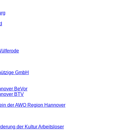
urg
d
Wülferode
nützige GmbH
nnover BeVor
nnover BTV
rein der AWO Region Hannover
derung der Kultur Arbeitsloser