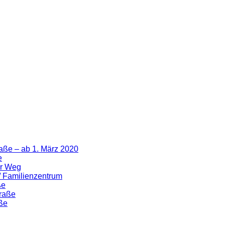
aße – ab 1. März 2020
e
er Weg
 / Familienzentrum
ße
traße
ße