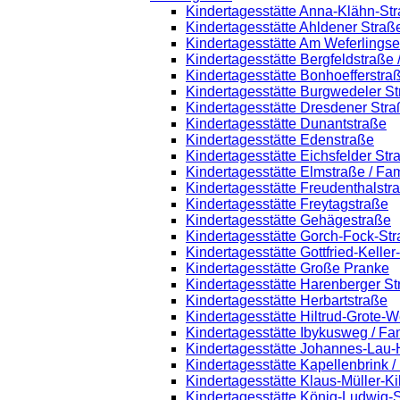
Kindertagesstätte Anna-Klähn-St
Kindertagesstätte Ahldener Straß
Kindertagesstätte Am Weferlings
Kindertagesstätte Bergfeldstraße
Kindertagesstätte Bonhoefferstra
Kindertagesstätte Burgwedeler S
Kindertagesstätte Dresdener Stra
Kindertagesstätte Dunantstraße
Kindertagesstätte Edenstraße
Kindertagesstätte Eichsfelder Str
Kindertagesstätte Elmstraße / Fa
Kindertagesstätte Freudenthalstr
Kindertagesstätte Freytagstraße
Kindertagesstätte Gehägestraße
Kindertagesstätte Gorch-Fock-St
Kindertagesstätte Gottfried-Kelle
Kindertagesstätte Große Pranke
Kindertagesstätte Harenberger St
Kindertagesstätte Herbartstraße
Kindertagesstätte Hiltrud-Grote-
Kindertagesstätte Ibykusweg / Fa
Kindertagesstätte Johannes-Lau-
Kindertagesstätte Kapellenbrink 
Kindertagesstätte Klaus-Müller-K
Kindertagesstätte König-Ludwig-