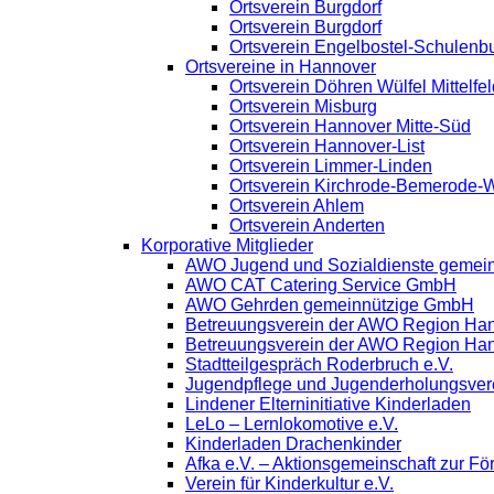
Ortsverein Burgdorf
Ortsverein Burgdorf
Ortsverein Engelbostel-Schulenb
Ortsvereine in Hannover
Ortsverein Döhren Wülfel Mittelfel
Ortsverein Misburg
Ortsverein Hannover Mitte-Süd
Ortsverein Hannover-List
Ortsverein Limmer-Linden
Ortsverein Kirchrode-Bemerode-
Ortsverein Ahlem
Ortsverein Anderten
Korporative Mitglieder
AWO Jugend und Sozialdienste gemei
AWO CAT Catering Service GmbH
AWO Gehrden gemeinnützige GmbH
Betreuungsverein der AWO Region Ha
Betreuungsverein der AWO Region Ha
Stadtteilgespräch Roderbruch e.V.
Jugendpflege und Jugenderholungsve
Lindener Elterninitiative Kinderladen
LeLo – Lernlokomotive e.V.
Kinderladen Drachenkinder
Afka e.V. – Aktionsgemeinschaft zur För
Verein für Kinderkultur e.V.