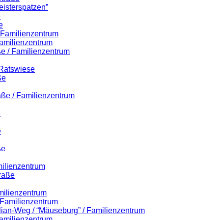
eisterspatzen”
e
e
/ Familienzentrum
amilienzentrum
e / Familienzentrum
 Ratswiese
ße
aße / Familienzentrum
e
e
ße
milienzentrum
raße
milienzentrum
/ Familienzentrum
ilian-Weg / “Mäuseburg” / Familienzentrum
amilienzentrum