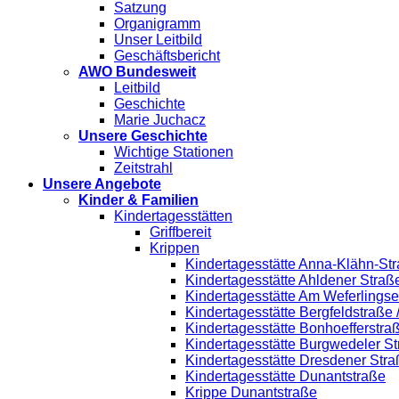
Satzung
Organigramm
Unser Leitbild
Geschäftsbericht
AWO Bundesweit
Leitbild
Geschichte
Marie Juchacz
Unsere Geschichte
Wichtige Stationen
Zeitstrahl
Unsere Angebote
Kinder & Familien
Kindertagesstätten
Griffbereit
Krippen
Kindertagesstätte Anna-Klähn-Str
Kindertagesstätte Ahldener Straß
Kindertagesstätte Am Weferlings
Kindertagesstätte Bergfeldstraße
Kindertagesstätte Bonhoefferstra
Kindertagesstätte Burgwedeler S
Kindertagesstätte Dresdener Stra
Kindertagesstätte Dunantstraße
Krippe Dunantstraße