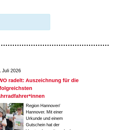
im Arbeitsleben
Behördenbegleitung
Betätigung für
und Formulare
Menschen mit
ausfüllen
psychischen
Beeinträchtigungen
Repair Café
Stromsparcheck
Familie
Jugendliche
Ältere Menschen
Migration
. Juli 2026
Menschen mit
Behinderungen
O radelt: Auszeichnung für die
folgreichsten
hrradfahrer*innen
Region Hannover/
Hannover. Mit einer
Urkunde und einem
Gutschein hat der