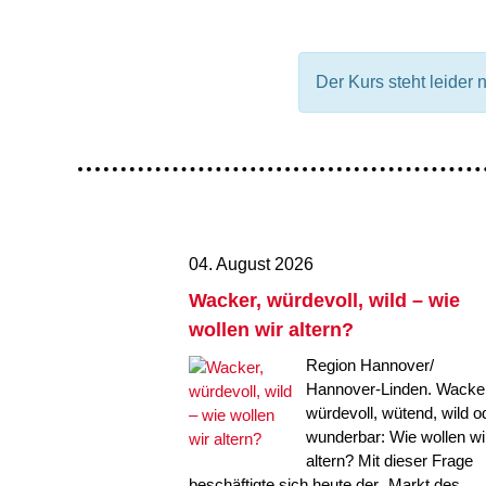
Organigramm
Eltern und Kinder
Frau
Unser Jugendverband
Burgd
Unser Leitbild
Eltern
Sehn
Weiterbildung
Geschäftsbericht
Schule
Bera
Der Kurs steht leider 
Wohnen
Freizeiten
häus
Gesundheit & Sport
Frau
Regi
Rat & Hilfe
Schw
Schw
Konf
04. August 2026
Wacker, würdevoll, wild – wie
wollen wir altern?
Region Hannover/
Hannover-Linden. Wacker
würdevoll, wütend, wild o
wunderbar: Wie wollen wi
altern? Mit dieser Frage
beschäftigte sich heute der „Markt des