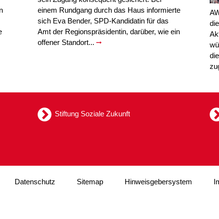
n
einem Rundgang durch das Haus informierte
AW
sich Eva Bender, SPD-Kandidatin für das
di
e
Amt der Regionspräsidentin, darüber, wie ein
Ak
offener Standort...
wü
di
zu
Stiftung Soziale Zukunft
Datenschutz
Sitemap
Hinweisgebersystem
I