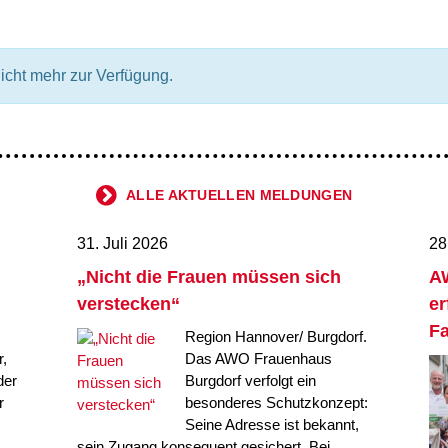
Integrationskurse
enberatung in
Wohnen & Pflege
orf, Lehrte,
Berufssprachkurse
de, Uetze
Information & Hilfe
Kommunikation und
tung für Frauen bei
nicht mehr zur Verfügung.
Teilhabe
licher Gewalt
enhaus in der
on Hannover
angeren- und
angerschafts-
liktberatung
ALLE AKTUELLEN MELDUNGEN
31. Juli 2026
28
„Nicht die Frauen müssen sich
AW
verstecken“
er
Fa
Region Hannover/ Burgdorf.
,
Das AWO Frauenhaus
der
Burgdorf verfolgt ein
r
besonderes Schutzkonzept:
Seine Adresse ist bekannt,
sein Zugang konsequent gesichert. Bei