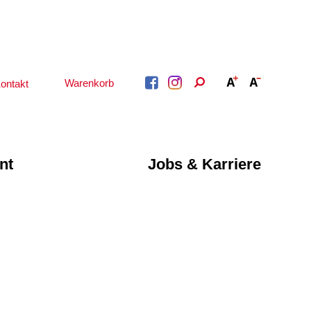
Warenkorb
ontakt
nt
Jobs & Karriere
BERATUNG &
ARBEIT &
BETREUUNG
QUALIFIZIERUNG
Psychosoziale
Beratung &
Angebote
Qualifizierung
Gesetzliche Betreuung
Fortbildung
Beratung für Menschen
n
Quartiersmanagement
mit Schwerbehinderung
ote
Schuldnerberatung