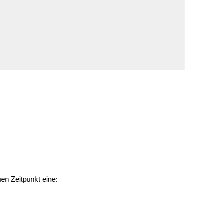
ausfüllen
psychischen
Beeinträchtigungen
Repair Café
Stromsparcheck
Familie
Jugendliche
Ältere Menschen
Migration
Menschen mit
Behinderungen
en Zeitpunkt eine: