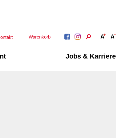
Warenkorb
ontakt
nt
Jobs & Karriere
BERATUNG &
ARBEIT &
BETREUUNG
QUALIFIZIERUNG
Psychosoziale
Beratung &
Angebote
Qualifizierung
Gesetzliche Betreuung
Fortbildung
Beratung für Menschen
n
Quartiersmanagement
mit Schwerbehinderung
ote
Schuldnerberatung
im Arbeitsleben
Behördenbegleitung
Betätigung für
und Formulare
Menschen mit