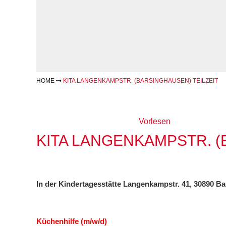
Geschäftsbericht
Schule
Bera
Wohnen
Freizeiten
häus
Gesundheit & Sport
Frau
Regi
Rat & Hilfe
Schw
Schw
Konf
HOME
KITA LANGENKAMPSTR. (BARSINGHAUSEN) TEILZEIT
Vorlesen
KITA LANGENKAMPSTR. (
In der Kindertagesstätte
Langenkampstr. 41, 30890 B
Küchenhilfe (m/w/d)