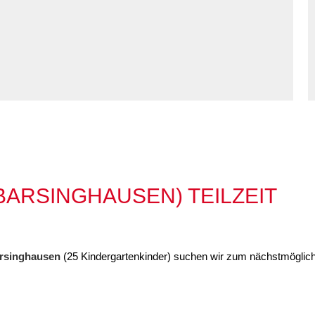
Kommunikation und
tung für Frauen bei
Teilhabe
licher Gewalt
enhaus in der
on Hannover
angeren- und
angerschafts-
liktberatung
BARSINGHAUSEN) TEILZEIT
arsinghausen
(25 Kindergartenkinder) suchen wir zum nächstmöglich