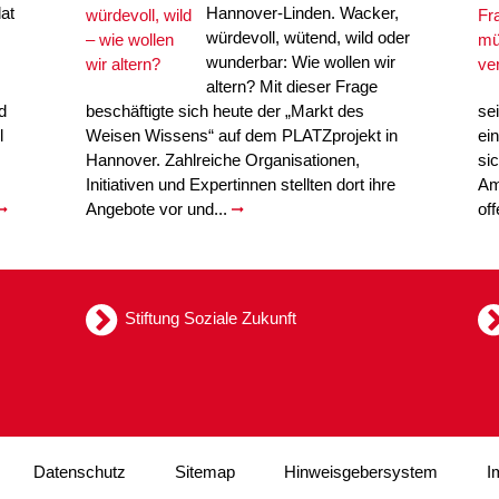
at
Hannover-Linden. Wacker,
würdevoll, wütend, wild oder
wunderbar: Wie wollen wir
altern? Mit dieser Frage
d
beschäftigte sich heute der „Markt des
se
l
Weisen Wissens“ auf dem PLATZprojekt in
ei
Hannover. Zahlreiche Organisationen,
si
Initiativen und Expertinnen stellten dort ihre
Am
Angebote vor und...
of
Stiftung Soziale Zukunft
Datenschutz
Sitemap
Hinweisgebersystem
I