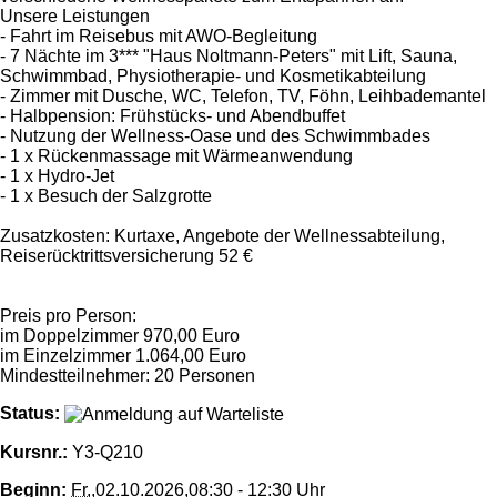
Unsere Leistungen
- Fahrt im Reisebus mit AWO-Begleitung
- 7 Nächte im 3*** "Haus Noltmann-Peters" mit Lift, Sauna,
Schwimmbad, Physiotherapie- und Kosmetikabteilung
- Zimmer mit Dusche, WC, Telefon, TV, Föhn, Leihbademantel
- Halbpension: Frühstücks- und Abendbuffet
- Nutzung der Wellness-Oase und des Schwimmbades
- 1 x Rückenmassage mit Wärmeanwendung
- 1 x Hydro-Jet
- 1 x Besuch der Salzgrotte
Zusatzkosten: Kurtaxe, Angebote der Wellnessabteilung,
Reiserücktrittsversicherung 52 €
Preis pro Person:
im Doppelzimmer 970,00 Euro
im Einzelzimmer 1.064,00 Euro
Mindestteilnehmer: 20 Personen
Status:
Kursnr.:
Y3-Q210
Beginn:
Fr.
,02.10.2026,08:30 - 12:30 Uhr