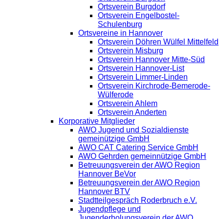
Ortsverein Burgdorf
Ortsverein Engelbostel-
Schulenburg
Ortsvereine in Hannover
Ortsverein Döhren Wülfel Mittelfeld
Ortsverein Misburg
Ortsverein Hannover Mitte-Süd
Ortsverein Hannover-List
Ortsverein Limmer-Linden
Ortsverein Kirchrode-Bemerode-
Wülferode
Ortsverein Ahlem
Ortsverein Anderten
Korporative Mitglieder
AWO Jugend und Sozialdienste
gemeinützige GmbH
AWO CAT Catering Service GmbH
AWO Gehrden gemeinnützige GmbH
Betreuungsverein der AWO Region
Hannover BeVor
Betreuungsverein der AWO Region
Hannover BTV
Stadtteilgespräch Roderbruch e.V.
Jugendpflege und
Jugenderholungsverein der AWO