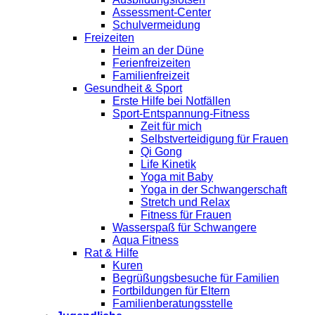
Assessment-Center
Schulvermeidung
Freizeiten
Heim an der Düne
Ferienfreizeiten
Familienfreizeit
Gesundheit & Sport
Erste Hilfe bei Notfällen
Sport-Entspannung-Fitness
Zeit für mich
Selbstverteidigung für Frauen
Qi Gong
Life Kinetik
Yoga mit Baby
Yoga in der Schwangerschaft
Stretch und Relax
Fitness für Frauen
Wasserspaß für Schwangere
Aqua Fitness
Rat & Hilfe
Kuren
Begrüßungsbesuche für Familien
Fortbildungen für Eltern
Familienberatungsstelle