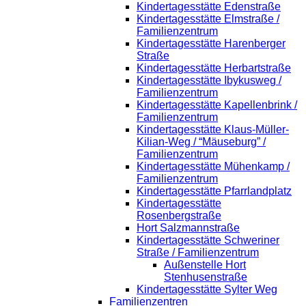
Kindertagesstätte Edenstraße
Kindertagesstätte Elmstraße /
Familienzentrum
Kindertagesstätte Harenberger
Straße
Kindertagesstätte Herbartstraße
Kindertagesstätte Ibykusweg /
Familienzentrum
Kindertagesstätte Kapellenbrink /
Familienzentrum
Kindertagesstätte Klaus-Müller-
Kilian-Weg / “Mäuseburg” /
Familienzentrum
Kindertagesstätte Mühenkamp /
Familienzentrum
Kindertagesstätte Pfarrlandplatz
Kindertagesstätte
Rosenbergstraße
Hort Salzmannstraße
Kindertagesstätte Schweriner
Straße / Familienzentrum
Außenstelle Hort
Stenhusenstraße
Kindertagesstätte Sylter Weg
Familienzentren