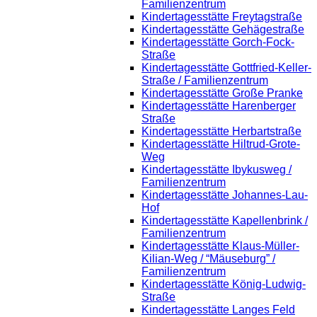
Familienzentrum
Kindertagesstätte Freytagstraße
Kindertagesstätte Gehägestraße
Kindertagesstätte Gorch-Fock-
Straße
Kindertagesstätte Gottfried-Keller-
Straße / Familienzentrum
Kindertagesstätte Große Pranke
Kindertagesstätte Harenberger
Straße
Kindertagesstätte Herbartstraße
Kindertagesstätte Hiltrud-Grote-
Weg
Kindertagesstätte Ibykusweg /
Familienzentrum
Kindertagesstätte Johannes-Lau-
Hof
Kindertagesstätte Kapellenbrink /
Familienzentrum
Kindertagesstätte Klaus-Müller-
Kilian-Weg / “Mäuseburg” /
Familienzentrum
Kindertagesstätte König-Ludwig-
Straße
Kindertagesstätte Langes Feld