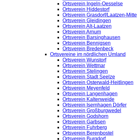
Ortsverein Ingeln-Oesselse
Ortsverein Hiddestorf
Ortsverein Grasdorf/Laatzen-Mitte
Ortsverein Gleidingen
Ortsverein Alt-Laatzen
Ortsverein Arnum
Ortsverein Barsinghausen
Ortsverein Bennigsen
Ortsverein Bredenbeck
Ortsvereine im nördlichen Umland
Ortsverein Wunstorf
Ortsverein Wettmar
Ortsverein Stelingen
Ortsverein Stadt Seelze
Ortsverein Osterwald-Heitlingen
Ortsverein Meyenfeld
Ortsverein Langenhagen
Ortsverein Kaltenweide
Ortsverein Isernhagen Dörfer
Ortsverein Großburgwedel
Ortsverein Godshorn
Ortsverein Garbsen
Ortsverein Fuhrberg
Ortsverein Berenbostel
Ortsverein Burgdorf