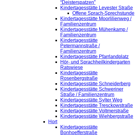
“Deisterspatzen”
Kindertagesstätte Levester Straße
Offene Sprach-Sprechstunde
Kindertagesstätte Moorlilienweg /
Familienzentrum
Kindertagesstätte Mühenkamp /
Familienzentrum
Kindertagesstätte
Petermannstraße /
Familienzentrum
Kindertagesstätte Pfarrlandplatz
Hör- und Sprachheilkindergarten
Ratswiese
Kindertagesstätte
Rosenbergstraße
Kindertagesstätte Schneiderberg
Kindertagesstätte Schweriner
Straße / Familienzentrum
Kindertagesstätte Sylter Weg
Kindertagesstätte Tresckowstraße
Kindertagesstätte Voltmerstraße
Kindertagesstätte Wiehbergstraße
Hort
Kindertagesstätte
Bonhoefferstraße