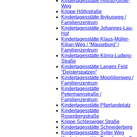
Kindertagesstätte Hiltrud-Grote-
Weg
Krippe Höltystraße
Kindertagesstätte Ibykusweg /
Familienzentrum
Kindertagesstätte Johannes-Lau-
Hof
Kindertagesstätte Klaus-Müller-
Kilian-Weg / “Mäuseburg” /
Familienzentrum
Kindertagesstätte König-Ludwig-
Straße
Kindertagesstätte Langes Feld
“Deisterspatzen”
Kindertagesstätte Moorlilienweg /
Familienzentrum
Kindertagesstätte
Petermannstraße /
Familienzentrum
Kindertagesstätte Pfarrlandplatz
Kindertagesstätte
Rosenbergstraße
Krippe Schleswiger Straße
Kindertagesstätte Schneiderberg
Kindertagesstätte Sylter Weg