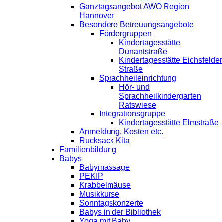
Ganztagsangebot AWO Region
Hannover
Besondere Betreuungsangebote
Fördergruppen
Kindertagesstätte
Dunantstraße
Kindertagesstätte Eichsfelder
Straße
Sprachheileinrichtung
Hör- und
Sprachheilkindergarten
Ratswiese
Integrationsgruppe
Kindertagesstätte Elmstraße
Anmeldung, Kosten etc.
Rucksack Kita
Familienbildung
Babys
Babymassage
PEKIP
Krabbelmäuse
Musikkurse
Sonntagskonzerte
Babys in der Bibliothek
Yoga mit Baby