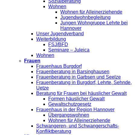
Sozialberatung
Wohnen
Wohnen für Alleinerziehende
Jugendwohnbegleitung
Jungen Wohngruppe Lehrte bei
Hannover
Unser Jugendverband
Weiterbildung
FSJ/BFD
Seminare – Juleica
Wohnen
Frauen
Frauenhaus Burgdorf
Frauenberatung in Barsinghausen
Frauenberatung in Garbsen und Seelze
Frauenberatung in Burgdorf, Lehrte, Sehnde,
Uetze
Beratung für Frauen bei häuslicher Gewalt
Formen häuslicher Gewalt
Gewaltschutzgesetz
Frauenhaus in der Region Hannover
Übergangswohnen
Wohnen für Alleinerziehende
Schwangeren- und Schwangerschafts-
Konfliktberatung