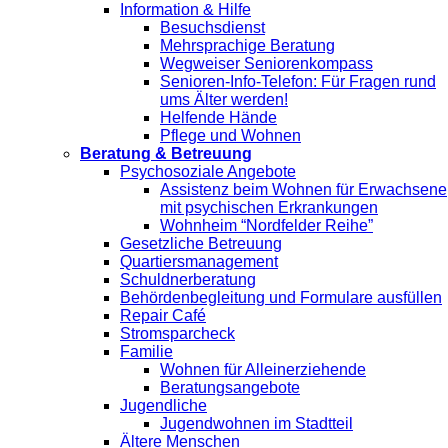
Information & Hilfe
Besuchsdienst
Mehrsprachige Beratung
Wegweiser Seniorenkompass
Senioren-Info-Telefon: Für Fragen rund
ums Älter werden!
Helfende Hände
Pflege und Wohnen
Beratung & Betreuung
Psychosoziale Angebote
Assistenz beim Wohnen für Erwachsene
mit psychischen Erkrankungen
Wohnheim “Nordfelder Reihe”
Gesetzliche Betreuung
Quartiersmanagement
Schuldnerberatung
Behördenbegleitung und Formulare ausfüllen
Repair Café
Stromsparcheck
Familie
Wohnen für Alleinerziehende
Beratungsangebote
Jugendliche
Jugendwohnen im Stadtteil
Ältere Menschen