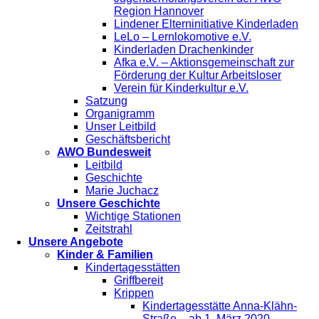
Region Hannover
Lindener Elterninitiative Kinderladen
LeLo – Lernlokomotive e.V.
Kinderladen Drachenkinder
Afka e.V. – Aktionsgemeinschaft zur
Förderung der Kultur Arbeitsloser
Verein für Kinderkultur e.V.
Satzung
Organigramm
Unser Leitbild
Geschäftsbericht
AWO Bundesweit
Leitbild
Geschichte
Marie Juchacz
Unsere Geschichte
Wichtige Stationen
Zeitstrahl
Unsere Angebote
Kinder & Familien
Kindertagesstätten
Griffbereit
Krippen
Kindertagesstätte Anna-Klähn-
Straße – ab 1. März 2020