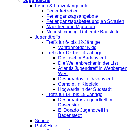
Jugendliche
Ferien & Freizeitangebote
Ferienfreizeiten
Ferienganztagsangebote
Ferienganztagsbetreuung an Schulen
Mädchen und Migration
Mitbestimmung: Rollende Baustelle
Jugendtreffs
Treffs für 6- bis 12-Jährige
Vahrenheider Kids
Treffs für 10- bis 14-Jährige
Die Insel in Badenstedt
Die Wellenbrecher in der List
Atlantis Jugendtreff in Wettbergen
West
Desperados in Davenstedt
Camelot in Kleefeld
Hogwards in der Südstadt
Treffs für 14- bis 18-Jährige
Desperados Jugendtreff in
Davenstedt
El Dorado Jugendtreff in
Badenstedt
Schule
Rat & Hilfe