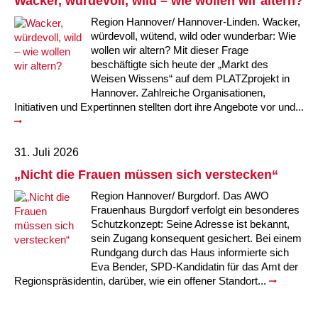
Wacker, würdevoll, wild – wie wollen wir altern?
Kindertagesstätte Johannes-Lau-Hof
Kindertagesstätte Herbartstraße
Region Hannover/ Hannover-Linden. Wacker,
Kindertagesstätte Klaus-Müller-Kilian-Weg /
würdevoll, wütend, wild oder wunderbar: Wie
Kindertagesstätte Hiltrud-Grote-Weg
“Mäuseburg” / Familienzentrum
wollen wir altern? Mit dieser Frage
beschäftigte sich heute der „Markt des
Kindertagesstätte König-Ludwig-Straße
Kindertagesstätte Ibykusweg / Familienzentrum
Weisen Wissens“ auf dem PLATZprojekt in
Hannover. Zahlreiche Organisationen,
Initiativen und Expertinnen stellten dort ihre Angebote vor und...
Kindertagesstätte Langes Feld “Deisterspatzen”
Kindertagesstätte Johannes-Lau-Hof
Kindertagesstätte Moorlilienweg /
Kindertagesstätte Kapellenbrink /
Familienzentrum
Familienzentrum
31. Juli 2026
„Nicht die Frauen müssen sich verstecken“
Kindertagesstätte Petermannstraße /
Kindertagesstätte Klaus-Müller-Kilian-Weg /
Familienzentrum
“Mäuseburg” / Familienzentrum
Region Hannover/ Burgdorf. Das AWO
Frauenhaus Burgdorf verfolgt ein besonderes
Kindertagesstätte Pfarrlandplatz
Kindertagesstätte König-Ludwig-Straße
Schutzkonzept: Seine Adresse ist bekannt,
sein Zugang konsequent gesichert. Bei einem
Rundgang durch das Haus informierte sich
Kindertagesstätte Rosenbergstraße
Kindertagesstätte Langes Feld “Deisterspatzen”
Eva Bender, SPD-Kandidatin für das Amt der
Regionspräsidentin, darüber, wie ein offener Standort...
Krippe Schleswiger Straße
Kindertagesstätte Levester Straße