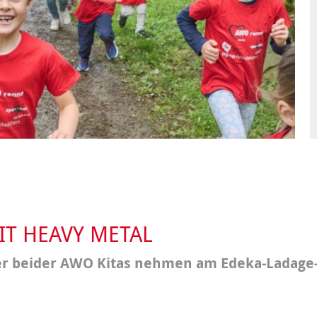
Integrationskurse
enberatung in
Angebote
dorf, Lehrte,
Berufssprachkurse
Wohnen & Pflege
de, Uetze
Kommunikation und
Information & Hilfe
tung für Frauen bei
Teilhabe
licher Gewalt
enhaus in der
on Hannover
angeren- und
angerschafts-
liktberatung
IT HEAVY METAL
r beider AWO Kitas nehmen am Edeka-Ladage-L