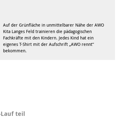
Behördenbegleitung
und Formulare
Betätigung für
ausfüllen
Menschen mit
psychischen
Repair Café
Beeinträchtigungen
Auf der Grünfläche in unmittelbarer Nähe der AWO
Stromsparcheck
Kita Langes Feld trainieren die pädagogischen
Familie
Fachkräfte mit den Kindern. Jedes Kind hat ein
eigenes T-Shirt mit der Aufschrift „AWO rennt“
Jugendliche
bekommen.
Ältere Menschen
Migration
Menschen mit
Behinderungen
auf teil