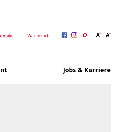
Warenkorb
ontakt
nt
Jobs & Karriere
BERATUNG &
ARBEIT &
BETREUUNG
QUALIFIZIERUNG
Beratung &
Psychosoziale Angebote
Qualifizierung
Gesetzliche Betreuung
Fortbildung
Quartiersmanagement
Beratung für Menschen
n
Schuldnerberatung
mit Schwerbehinderung
im Arbeitsleben