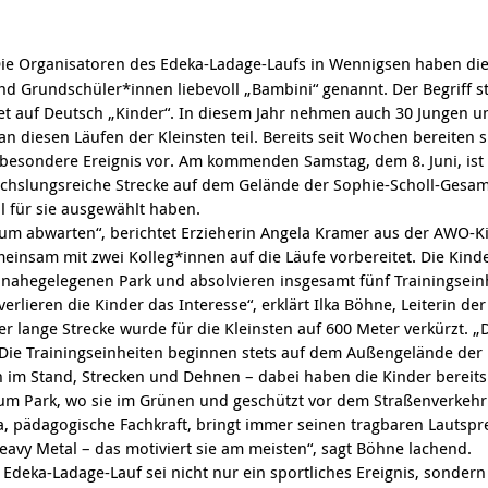
ie Organisatoren des Edeka-Ladage-Laufs in Wennigsen haben die
nd Grundschüler*innen liebevoll „Bambini“ genannt. Der Begriff
tet auf Deutsch „Kinder“. In diesem Jahr nehmen auch 30 Jungen 
 diesen Läufen der Kleinsten teil. Bereits seit Wochen bereiten si
besondere Ereignis vor. Am kommenden Samstag, dem 8. Juni, ist e
chslungsreiche Strecke auf dem Gelände der Sophie-Scholl-Gesam
l für sie ausgewählt haben.
um abwarten“, berichtet Erzieherin Angela Kramer aus der AWO-Kit
nsam mit zwei Kolleg*innen auf die Läufe vorbereitet. Die Kind
nahegelegenen Park und absolvieren insgesamt fünf Trainingseinh
verlieren die Kinder das Interesse“, erklärt Ilka Böhne, Leiterin d
r lange Strecke wurde für die Kleinsten auf 600 Meter verkürzt. „D
 Die Trainingseinheiten beginnen stets auf dem Außengelände der 
m Stand, Strecken und Dehnen – dabei haben die Kinder bereits 
zum Park, wo sie im Grünen und geschützt vor dem Straßenverkehr
a, pädagogische Fachkraft, bringt immer seinen tragbaren Lautspr
eavy Metal – das motiviert sie am meisten“, sagt Böhne lachend.
Edeka-Ladage-Lauf sei nicht nur ein sportliches Ereignis, sondern