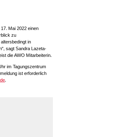
ausfüllen
psychischen
Beeinträchtigungen
Repair Café
Stromsparcheck
Familie
 17. Mai 2022 einen
Jugendliche
blick zu
altersbedingt in
Ältere Menschen
n“, sagt Sandra Lazeta-
Migration
ist die AWO Mitarbeiterin.
Menschen mit
Behinderungen
 Uhr im Tagungszentrum
eldung ist erforderlich
.de
.