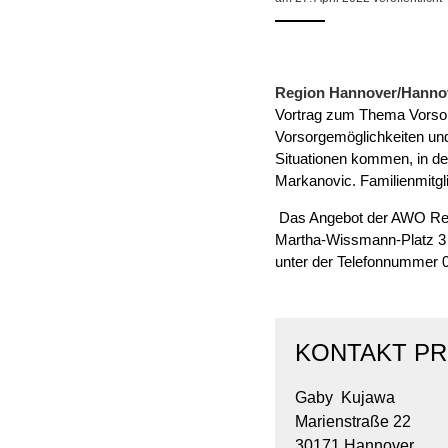
Geschäftsbericht
Schule
Bera
Wohnen
Freizeiten
häus
Gesundheit & Sport
Frau
Regi
Rat & Hilfe
Region Hannover/Hanno
Schw
Vortrag zum Thema Vorsorg
Schw
Vorsorgemöglichkeiten und 
Konf
Situationen kommen, in de
Markanovic. Familienmitgli
Das Angebot der AWO Reg
Martha-Wissmann-Platz 3 i
unter der Telefonnummer 
KONTAKT PR
Gaby Kujawa
Marienstraße 22
30171 Hannover