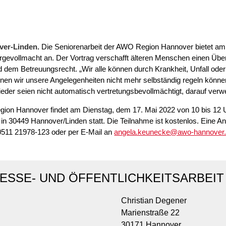
Kommunikation und
tung für Frauen bei
Teilhabe
licher Gewalt
enhaus in der
on Hannover
ver-Linden.
Die Seniorenarbeit der AWO Region Hannover bietet am
angeren- und
evollmacht an. Der Vortrag verschafft älteren Menschen einen Über
angerschafts-
dem Betreuungsrecht. „Wir alle können durch Krankheit, Unfall oder 
liktberatung
nen wir unsere Angelegenheiten nicht mehr selbständig regeln könne
eder seien nicht automatisch vertretungsbevollmächtigt, darauf verwe
ion Hannover findet am Dienstag, dem 17. Mai 2022 von 10 bis 12
n 30449 Hannover/Linden statt. Die Teilnahme ist kostenlos. Eine Anm
0511 21978-123 oder per E-Mail an
angela.keunecke@awo-hannover
ESSE- UND ÖFFENTLICHKEITSARBEIT
Christian Degener
Marienstraße 22
30171 Hannover