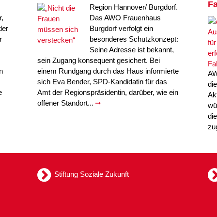
Fa
Region Hannover/ Burgdorf.
,
Das AWO Frauenhaus
der
Burgdorf verfolgt ein
r
besonderes Schutzkonzept:
Seine Adresse ist bekannt,
sein Zugang konsequent gesichert. Bei
n
einem Rundgang durch das Haus informierte
AW
sich Eva Bender, SPD-Kandidatin für das
di
e
Amt der Regionspräsidentin, darüber, wie ein
Ak
offener Standort...
wü
di
zu
Stiftung Soziale Zukunft