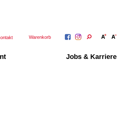
Warenkorb
ontakt
nt
Jobs & Karriere
BERATUNG &
ARBEIT &
BETREUUNG
QUALIFIZIERUNG
Psychosoziale
Beratung &
Angebote
Qualifizierung
Gesetzliche Betreuung
Fortbildung
Beratung für Menschen
n
Quartiersmanagement
mit Schwerbehinderung
ote
Schuldnerberatung
im Arbeitsleben
Behördenbegleitung
Betätigung für
und Formulare
Menschen mit