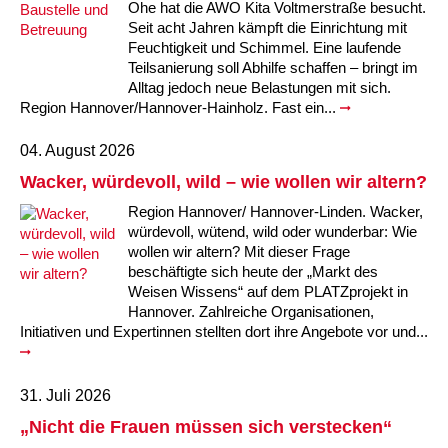
Kindertagesstätte Johannes-Lau-Hof
Kindertagesstätte Herbartstraße
Ohe hat die AWO Kita Voltmerstraße besucht.
Seit acht Jahren kämpft die Einrichtung mit
Kindertagesstätte Klaus-Müller-Kilian-Weg /
Feuchtigkeit und Schimmel. Eine laufende
Kindertagesstätte Hiltrud-Grote-Weg
“Mäuseburg” / Familienzentrum
Teilsanierung soll Abhilfe schaffen – bringt im
Alltag jedoch neue Belastungen mit sich.
Kindertagesstätte König-Ludwig-Straße
Kindertagesstätte Ibykusweg / Familienzentrum
Region Hannover/Hannover-Hainholz. Fast ein...
04. August 2026
Kindertagesstätte Langes Feld “Deisterspatzen”
Kindertagesstätte Johannes-Lau-Hof
Wacker, würdevoll, wild – wie wollen wir altern?
Kindertagesstätte Moorlilienweg /
Kindertagesstätte Kapellenbrink /
Region Hannover/ Hannover-Linden. Wacker,
Familienzentrum
Familienzentrum
würdevoll, wütend, wild oder wunderbar: Wie
Kindertagesstätte Petermannstraße /
Kindertagesstätte Klaus-Müller-Kilian-Weg /
wollen wir altern? Mit dieser Frage
Familienzentrum
“Mäuseburg” / Familienzentrum
beschäftigte sich heute der „Markt des
Weisen Wissens“ auf dem PLATZprojekt in
Kindertagesstätte Pfarrlandplatz
Kindertagesstätte König-Ludwig-Straße
Hannover. Zahlreiche Organisationen,
Initiativen und Expertinnen stellten dort ihre Angebote vor und...
Kindertagesstätte Rosenbergstraße
Kindertagesstätte Langes Feld “Deisterspatzen”
31. Juli 2026
Krippe Schleswiger Straße
Kindertagesstätte Levester Straße
„Nicht die Frauen müssen sich verstecken“