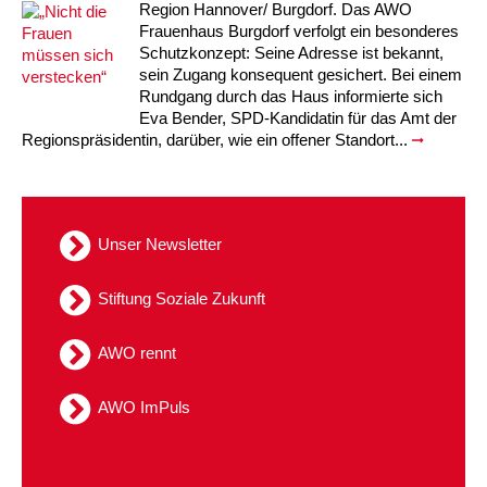
Kindertagesstätte Moorlilienweg /
Region Hannover/ Burgdorf. Das AWO
Kindertagesstätte Schneiderberg
Offene Sprach-Sprechstunde
Familienzentrum
Frauenhaus Burgdorf verfolgt ein besonderes
Schutzkonzept: Seine Adresse ist bekannt,
Kindertagesstätte Sylter Weg
Kindertagesstätte Mühenkamp / Familienzentrum
sein Zugang konsequent gesichert. Bei einem
Rundgang durch das Haus informierte sich
Kindertagesstätte Petermannstraße /
Eva Bender, SPD-Kandidatin für das Amt der
Kindertagesstätte Tresckowstraße
Familienzentrum
Regionspräsidentin, darüber, wie ein offener Standort...
Kindertagesstätte Voltmerstraße
Kindertagesstätte Pfarrlandplatz
Kindertagesstätte Wiehbergstraße
Hör- und Sprachheilkindergarten Ratswiese
Unser Newsletter
Kindertagesstätte Rosenbergstraße
Stiftung Soziale Zukunft
Kindertagesstätte Schneiderberg
AWO rennt
Kindertagesstätte Schweriner Straße /
AWO ImPuls
Familienzentrum
Kindertagesstätte Sylter Weg