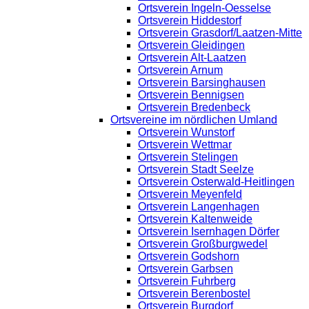
Ortsverein Ingeln-Oesselse
Ortsverein Hiddestorf
Ortsverein Grasdorf/Laatzen-Mitte
Ortsverein Gleidingen
Ortsverein Alt-Laatzen
Ortsverein Arnum
Ortsverein Barsinghausen
Ortsverein Bennigsen
Ortsverein Bredenbeck
Ortsvereine im nördlichen Umland
Ortsverein Wunstorf
Ortsverein Wettmar
Ortsverein Stelingen
Ortsverein Stadt Seelze
Ortsverein Osterwald-Heitlingen
Ortsverein Meyenfeld
Ortsverein Langenhagen
Ortsverein Kaltenweide
Ortsverein Isernhagen Dörfer
Ortsverein Großburgwedel
Ortsverein Godshorn
Ortsverein Garbsen
Ortsverein Fuhrberg
Ortsverein Berenbostel
Ortsverein Burgdorf