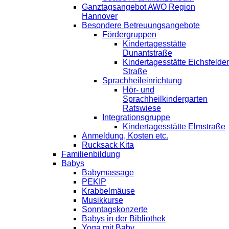
Ganztagsangebot AWO Region
Hannover
Besondere Betreuungsangebote
Fördergruppen
Kindertagesstätte
Dunantstraße
Kindertagesstätte Eichsfelder
Straße
Sprachheileinrichtung
Hör- und
Sprachheilkindergarten
Ratswiese
Integrationsgruppe
Kindertagesstätte Elmstraße
Anmeldung, Kosten etc.
Rucksack Kita
Familienbildung
Babys
Babymassage
PEKIP
Krabbelmäuse
Musikkurse
Sonntagskonzerte
Babys in der Bibliothek
Yoga mit Baby