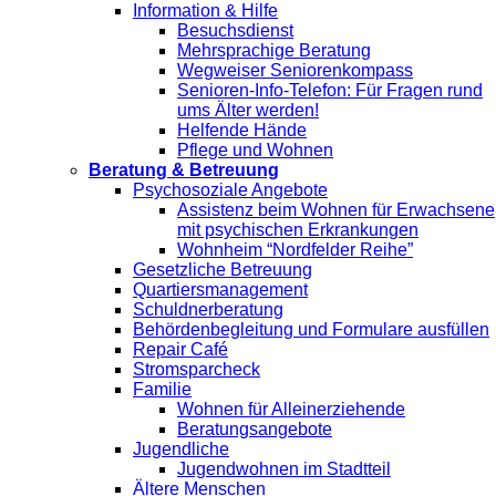
Information & Hilfe
Besuchsdienst
Mehrsprachige Beratung
Wegweiser Seniorenkompass
Senioren-Info-Telefon: Für Fragen rund
ums Älter werden!
Helfende Hände
Pflege und Wohnen
Beratung & Betreuung
Psychosoziale Angebote
Assistenz beim Wohnen für Erwachsene
mit psychischen Erkrankungen
Wohnheim “Nordfelder Reihe”
Gesetzliche Betreuung
Quartiersmanagement
Schuldnerberatung
Behördenbegleitung und Formulare ausfüllen
Repair Café
Stromsparcheck
Familie
Wohnen für Alleinerziehende
Beratungsangebote
Jugendliche
Jugendwohnen im Stadtteil
Ältere Menschen