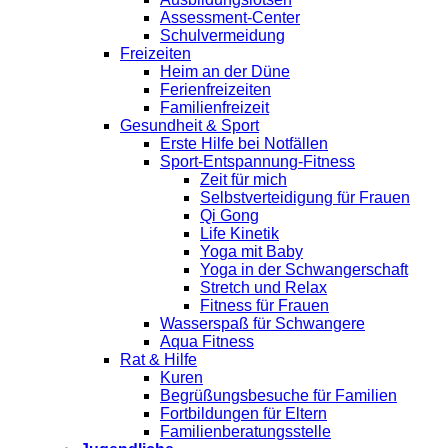
Assessment-Center
Schulvermeidung
Freizeiten
Heim an der Düne
Ferienfreizeiten
Familienfreizeit
Gesundheit & Sport
Erste Hilfe bei Notfällen
Sport-Entspannung-Fitness
Zeit für mich
Selbstverteidigung für Frauen
Qi Gong
Life Kinetik
Yoga mit Baby
Yoga in der Schwangerschaft
Stretch und Relax
Fitness für Frauen
Wasserspaß für Schwangere
Aqua Fitness
Rat & Hilfe
Kuren
Begrüßungsbesuche für Familien
Fortbildungen für Eltern
Familienberatungsstelle