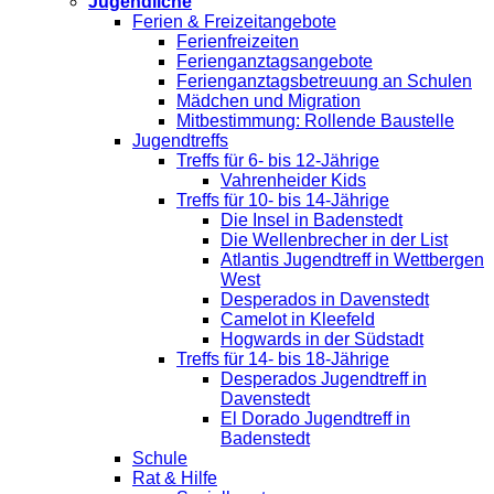
Jugendliche
Ferien & Freizeitangebote
Ferienfreizeiten
Ferienganztagsangebote
Ferienganztagsbetreuung an Schulen
Mädchen und Migration
Mitbestimmung: Rollende Baustelle
Jugendtreffs
Treffs für 6- bis 12-Jährige
Vahrenheider Kids
Treffs für 10- bis 14-Jährige
Die Insel in Badenstedt
Die Wellenbrecher in der List
Atlantis Jugendtreff in Wettbergen
West
Desperados in Davenstedt
Camelot in Kleefeld
Hogwards in der Südstadt
Treffs für 14- bis 18-Jährige
Desperados Jugendtreff in
Davenstedt
El Dorado Jugendtreff in
Badenstedt
Schule
Rat & Hilfe