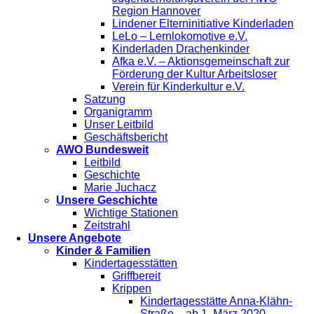
Region Hannover
Lindener Elterninitiative Kinderladen
LeLo – Lernlokomotive e.V.
Kinderladen Drachenkinder
Afka e.V. – Aktionsgemeinschaft zur
Förderung der Kultur Arbeitsloser
Verein für Kinderkultur e.V.
Satzung
Organigramm
Unser Leitbild
Geschäftsbericht
AWO Bundesweit
Leitbild
Geschichte
Marie Juchacz
Unsere Geschichte
Wichtige Stationen
Zeitstrahl
Unsere Angebote
Kinder & Familien
Kindertagesstätten
Griffbereit
Krippen
Kindertagesstätte Anna-Klähn-
Straße – ab 1. März 2020