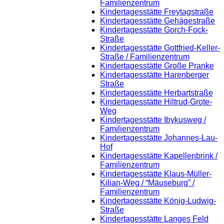
Familienzentrum
Kindertagesstätte Freytagstraße
Kindertagesstätte Gehägestraße
Kindertagesstätte Gorch-Fock-
Straße
Kindertagesstätte Gottfried-Keller-
Straße / Familienzentrum
Kindertagesstätte Große Pranke
Kindertagesstätte Harenberger
Straße
Kindertagesstätte Herbartstraße
Kindertagesstätte Hiltrud-Grote-
Weg
Kindertagesstätte Ibykusweg /
Familienzentrum
Kindertagesstätte Johannes-Lau-
Hof
Kindertagesstätte Kapellenbrink /
Familienzentrum
Kindertagesstätte Klaus-Müller-
Kilian-Weg / “Mäuseburg” /
Familienzentrum
Kindertagesstätte König-Ludwig-
Straße
Kindertagesstätte Langes Feld