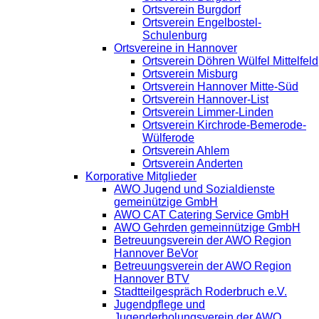
Ortsverein Burgdorf
Ortsverein Engelbostel-
Schulenburg
Ortsvereine in Hannover
Ortsverein Döhren Wülfel Mittelfeld
Ortsverein Misburg
Ortsverein Hannover Mitte-Süd
Ortsverein Hannover-List
Ortsverein Limmer-Linden
Ortsverein Kirchrode-Bemerode-
Wülferode
Ortsverein Ahlem
Ortsverein Anderten
Korporative Mitglieder
AWO Jugend und Sozialdienste
gemeinützige GmbH
AWO CAT Catering Service GmbH
AWO Gehrden gemeinnützige GmbH
Betreuungsverein der AWO Region
Hannover BeVor
Betreuungsverein der AWO Region
Hannover BTV
Stadtteilgespräch Roderbruch e.V.
Jugendpflege und
Jugenderholungsverein der AWO