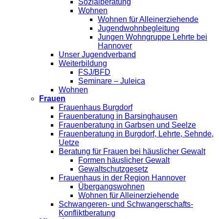
Sozialberatung
Wohnen
Wohnen für Alleinerziehende
Jugendwohnbegleitung
Jungen Wohngruppe Lehrte bei
Hannover
Unser Jugendverband
Weiterbildung
FSJ/BFD
Seminare – Juleica
Wohnen
Frauen
Frauenhaus Burgdorf
Frauenberatung in Barsinghausen
Frauenberatung in Garbsen und Seelze
Frauenberatung in Burgdorf, Lehrte, Sehnde,
Uetze
Beratung für Frauen bei häuslicher Gewalt
Formen häuslicher Gewalt
Gewaltschutzgesetz
Frauenhaus in der Region Hannover
Übergangswohnen
Wohnen für Alleinerziehende
Schwangeren- und Schwangerschafts-
Konfliktberatung