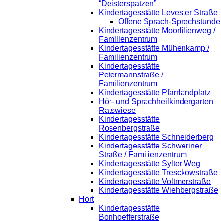
“Deisterspatzen”
Kindertagesstätte Levester Straße
Offene Sprach-Sprechstunde
Kindertagesstätte Moorlilienweg /
Familienzentrum
Kindertagesstätte Mühenkamp /
Familienzentrum
Kindertagesstätte
Petermannstraße /
Familienzentrum
Kindertagesstätte Pfarrlandplatz
Hör- und Sprachheilkindergarten
Ratswiese
Kindertagesstätte
Rosenbergstraße
Kindertagesstätte Schneiderberg
Kindertagesstätte Schweriner
Straße / Familienzentrum
Kindertagesstätte Sylter Weg
Kindertagesstätte Tresckowstraße
Kindertagesstätte Voltmerstraße
Kindertagesstätte Wiehbergstraße
Hort
Kindertagesstätte
Bonhoefferstraße