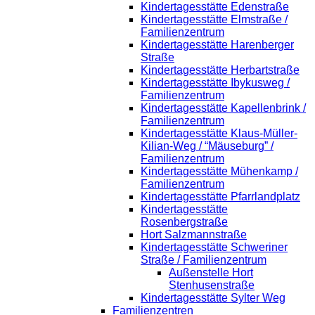
Kindertagesstätte Edenstraße
Kindertagesstätte Elmstraße /
Familienzentrum
Kindertagesstätte Harenberger
Straße
Kindertagesstätte Herbartstraße
Kindertagesstätte Ibykusweg /
Familienzentrum
Kindertagesstätte Kapellenbrink /
Familienzentrum
Kindertagesstätte Klaus-Müller-
Kilian-Weg / “Mäuseburg” /
Familienzentrum
Kindertagesstätte Mühenkamp /
Familienzentrum
Kindertagesstätte Pfarrlandplatz
Kindertagesstätte
Rosenbergstraße
Hort Salzmannstraße
Kindertagesstätte Schweriner
Straße / Familienzentrum
Außenstelle Hort
Stenhusenstraße
Kindertagesstätte Sylter Weg
Familienzentren