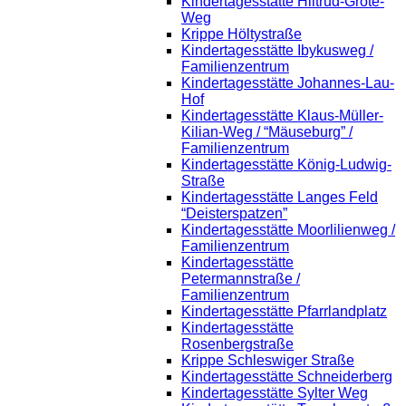
Kindertagesstätte Hiltrud-Grote-
Weg
Krippe Höltystraße
Kindertagesstätte Ibykusweg /
Familienzentrum
Kindertagesstätte Johannes-Lau-
Hof
Kindertagesstätte Klaus-Müller-
Kilian-Weg / “Mäuseburg” /
Familienzentrum
Kindertagesstätte König-Ludwig-
Straße
Kindertagesstätte Langes Feld
“Deisterspatzen”
Kindertagesstätte Moorlilienweg /
Familienzentrum
Kindertagesstätte
Petermannstraße /
Familienzentrum
Kindertagesstätte Pfarrlandplatz
Kindertagesstätte
Rosenbergstraße
Krippe Schleswiger Straße
Kindertagesstätte Schneiderberg
Kindertagesstätte Sylter Weg