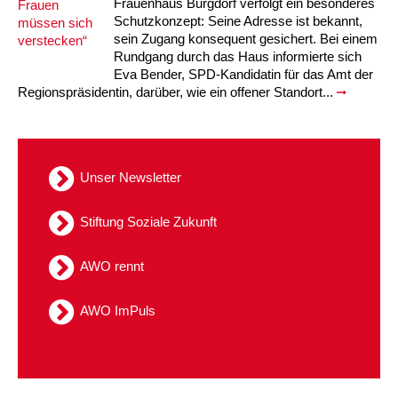
Kindertagesstätte Moorlilienweg /
Frauenhaus Burgdorf verfolgt ein besonderes
Kindertagesstätte Schneiderberg
Offene Sprach-Sprechstunde
Familienzentrum
Schutzkonzept: Seine Adresse ist bekannt,
sein Zugang konsequent gesichert. Bei einem
Kindertagesstätte Sylter Weg
Kindertagesstätte Mühenkamp / Familienzentrum
Rundgang durch das Haus informierte sich
Eva Bender, SPD-Kandidatin für das Amt der
Regionspräsidentin, darüber, wie ein offener Standort...
Kindertagesstätte Petermannstraße /
Kindertagesstätte Tresckowstraße
Familienzentrum
Kindertagesstätte Voltmerstraße
Kindertagesstätte Pfarrlandplatz
Unser Newsletter
Kindertagesstätte Wiehbergstraße
Hör- und Sprachheilkindergarten Ratswiese
Stiftung Soziale Zukunft
Kindertagesstätte Rosenbergstraße
AWO rennt
Kindertagesstätte Schneiderberg
AWO ImPuls
Kindertagesstätte Schweriner Straße /
Familienzentrum
Kindertagesstätte Sylter Weg