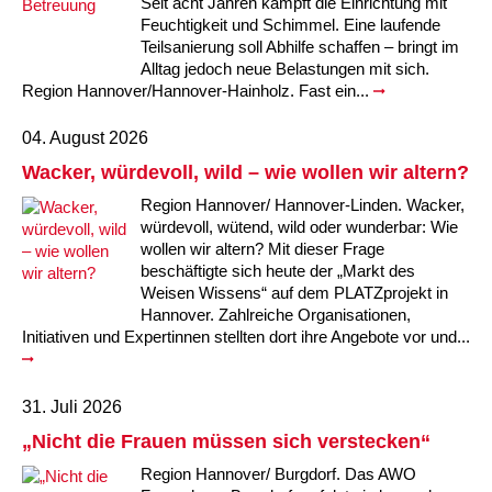
Kindertagesstätte Johannes-Lau-Hof
Kindertagesstätte Herbartstraße
Seit acht Jahren kämpft die Einrichtung mit
Feuchtigkeit und Schimmel. Eine laufende
Teilsanierung soll Abhilfe schaffen – bringt im
Kindertagesstätte Klaus-Müller-Kilian-Weg /
Kindertagesstätte Hiltrud-Grote-Weg
“Mäuseburg” / Familienzentrum
Alltag jedoch neue Belastungen mit sich.
Region Hannover/Hannover-Hainholz. Fast ein...
Kindertagesstätte König-Ludwig-Straße
Kindertagesstätte Ibykusweg / Familienzentrum
04. August 2026
Kindertagesstätte Langes Feld “Deisterspatzen”
Kindertagesstätte Johannes-Lau-Hof
Wacker, würdevoll, wild – wie wollen wir altern?
Region Hannover/ Hannover-Linden. Wacker,
Kindertagesstätte Moorlilienweg /
Kindertagesstätte Kapellenbrink /
würdevoll, wütend, wild oder wunderbar: Wie
Familienzentrum
Familienzentrum
wollen wir altern? Mit dieser Frage
beschäftigte sich heute der „Markt des
Kindertagesstätte Petermannstraße /
Kindertagesstätte Klaus-Müller-Kilian-Weg /
Familienzentrum
“Mäuseburg” / Familienzentrum
Weisen Wissens“ auf dem PLATZprojekt in
Hannover. Zahlreiche Organisationen,
Initiativen und Expertinnen stellten dort ihre Angebote vor und...
Kindertagesstätte Pfarrlandplatz
Kindertagesstätte König-Ludwig-Straße
Kindertagesstätte Rosenbergstraße
Kindertagesstätte Langes Feld “Deisterspatzen”
31. Juli 2026
„Nicht die Frauen müssen sich verstecken“
Krippe Schleswiger Straße
Kindertagesstätte Levester Straße
Region Hannover/ Burgdorf. Das AWO