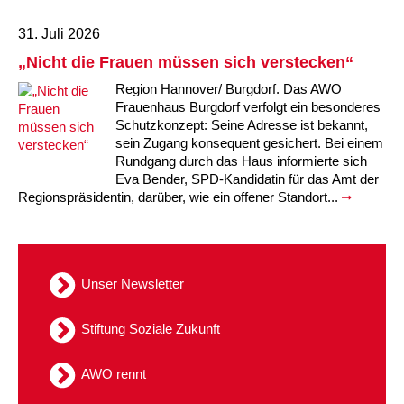
Kindertagesstätte Moorlilienweg /
Kindertagesstätte Schneiderberg
Offene Sprach-Sprechstunde
Familienzentrum
31. Juli 2026
Kindertagesstätte Sylter Weg
Kindertagesstätte Mühenkamp / Familienzentrum
„Nicht die Frauen müssen sich verstecken“
Region Hannover/ Burgdorf. Das AWO
Kindertagesstätte Petermannstraße /
Kindertagesstätte Tresckowstraße
Frauenhaus Burgdorf verfolgt ein besonderes
Familienzentrum
Schutzkonzept: Seine Adresse ist bekannt,
sein Zugang konsequent gesichert. Bei einem
Kindertagesstätte Voltmerstraße
Kindertagesstätte Pfarrlandplatz
Rundgang durch das Haus informierte sich
Eva Bender, SPD-Kandidatin für das Amt der
Kindertagesstätte Wiehbergstraße
Hör- und Sprachheilkindergarten Ratswiese
Regionspräsidentin, darüber, wie ein offener Standort...
Kindertagesstätte Rosenbergstraße
Unser Newsletter
Kindertagesstätte Schneiderberg
Kindertagesstätte Schweriner Straße /
Stiftung Soziale Zukunft
Familienzentrum
AWO rennt
Kindertagesstätte Sylter Weg