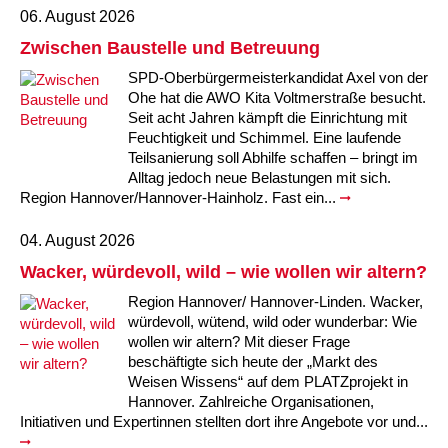
Kindertagesstätte Johannes-Lau-Hof
Kindertagesstätte Herbartstraße
06. August 2026
Kindertagesstätte Klaus-Müller-Kilian-Weg /
Zwischen Baustelle und Betreuung
Kindertagesstätte Hiltrud-Grote-Weg
“Mäuseburg” / Familienzentrum
SPD-Oberbürgermeisterkandidat Axel von der
Ohe hat die AWO Kita Voltmerstraße besucht.
Kindertagesstätte König-Ludwig-Straße
Kindertagesstätte Ibykusweg / Familienzentrum
Seit acht Jahren kämpft die Einrichtung mit
Feuchtigkeit und Schimmel. Eine laufende
Kindertagesstätte Langes Feld “Deisterspatzen”
Kindertagesstätte Johannes-Lau-Hof
Teilsanierung soll Abhilfe schaffen – bringt im
Alltag jedoch neue Belastungen mit sich.
Kindertagesstätte Moorlilienweg /
Kindertagesstätte Kapellenbrink /
Region Hannover/Hannover-Hainholz. Fast ein...
Familienzentrum
Familienzentrum
04. August 2026
Kindertagesstätte Petermannstraße /
Kindertagesstätte Klaus-Müller-Kilian-Weg /
Familienzentrum
“Mäuseburg” / Familienzentrum
Wacker, würdevoll, wild – wie wollen wir altern?
Region Hannover/ Hannover-Linden. Wacker,
Kindertagesstätte Pfarrlandplatz
Kindertagesstätte König-Ludwig-Straße
würdevoll, wütend, wild oder wunderbar: Wie
wollen wir altern? Mit dieser Frage
Kindertagesstätte Rosenbergstraße
Kindertagesstätte Langes Feld “Deisterspatzen”
beschäftigte sich heute der „Markt des
Weisen Wissens“ auf dem PLATZprojekt in
Hannover. Zahlreiche Organisationen,
Krippe Schleswiger Straße
Kindertagesstätte Levester Straße
Initiativen und Expertinnen stellten dort ihre Angebote vor und...