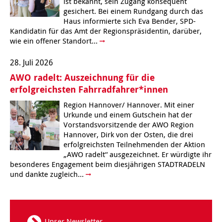
ist bekannt, sein Zugang konsequent
Kindertagesstätte Moorlilienweg /
gesichert. Bei einem Rundgang durch das
Kindertagesstätte Schneiderberg
Offene Sprach-Sprechstunde
Familienzentrum
Haus informierte sich Eva Bender, SPD-
Kandidatin für das Amt der Regionspräsidentin, darüber,
Kindertagesstätte Sylter Weg
Kindertagesstätte Mühenkamp / Familienzentrum
wie ein offener Standort...
Kindertagesstätte Petermannstraße /
28. Juli 2026
Kindertagesstätte Tresckowstraße
Familienzentrum
AWO radelt: Auszeichnung für die
erfolgreichsten Fahrradfahrer*innen
Kindertagesstätte Voltmerstraße
Kindertagesstätte Pfarrlandplatz
Region Hannover/ Hannover. Mit einer
Urkunde und einem Gutschein hat der
Kindertagesstätte Wiehbergstraße
Hör- und Sprachheilkindergarten Ratswiese
Vorstandsvorsitzende der AWO Region
Hannover, Dirk von der Osten, die drei
Kindertagesstätte Rosenbergstraße
erfolgreichsten Teilnehmenden der Aktion
„AWO radelt“ ausgezeichnet. Er würdigte ihr
besonderes Engagement beim diesjährigen STADTRADELN
Kindertagesstätte Schneiderberg
und dankte zugleich...
Kindertagesstätte Schweriner Straße /
Familienzentrum
Kindertagesstätte Sylter Weg
Unser Newsletter