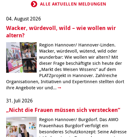
ALLE AKTUELLEN MELDUNGEN
Kindertagesstätte Johannes-Lau-Hof
Kindertagesstätte Herbartstraße
04. August 2026
Kindertagesstätte Klaus-Müller-Kilian-Weg /
Kindertagesstätte Hiltrud-Grote-Weg
“Mäuseburg” / Familienzentrum
Wacker, würdevoll, wild – wie wollen wir
altern?
Kindertagesstätte König-Ludwig-Straße
Kindertagesstätte Ibykusweg / Familienzentrum
Region Hannover/ Hannover-Linden.
Wacker, würdevoll, wütend, wild oder
Kindertagesstätte Langes Feld “Deisterspatzen”
Kindertagesstätte Johannes-Lau-Hof
wunderbar: Wie wollen wir altern? Mit
dieser Frage beschäftigte sich heute der
Kindertagesstätte Moorlilienweg /
Kindertagesstätte Kapellenbrink /
„Markt des Weisen Wissens“ auf dem
Familienzentrum
Familienzentrum
PLATZprojekt in Hannover. Zahlreiche
Kindertagesstätte Petermannstraße /
Kindertagesstätte Klaus-Müller-Kilian-Weg /
Organisationen, Initiativen und Expertinnen stellten dort
Familienzentrum
“Mäuseburg” / Familienzentrum
ihre Angebote vor und...
Kindertagesstätte Pfarrlandplatz
Kindertagesstätte König-Ludwig-Straße
31. Juli 2026
„Nicht die Frauen müssen sich verstecken“
Kindertagesstätte Rosenbergstraße
Kindertagesstätte Langes Feld “Deisterspatzen”
Region Hannover/ Burgdorf. Das AWO
Frauenhaus Burgdorf verfolgt ein
Krippe Schleswiger Straße
Kindertagesstätte Levester Straße
besonderes Schutzkonzept: Seine Adresse