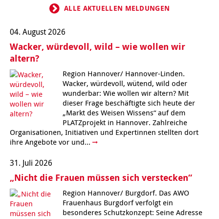
ALLE AKTUELLEN MELDUNGEN
Kindertagesstätte Johannes-Lau-Hof
Kindertagesstätte Herbartstraße
Kindertagesstätte Klaus-Müller-Kilian-Weg /
04. August 2026
Kindertagesstätte Hiltrud-Grote-Weg
“Mäuseburg” / Familienzentrum
Wacker, würdevoll, wild – wie wollen wir
altern?
Kindertagesstätte König-Ludwig-Straße
Kindertagesstätte Ibykusweg / Familienzentrum
Region Hannover/ Hannover-Linden.
Wacker, würdevoll, wütend, wild oder
Kindertagesstätte Langes Feld “Deisterspatzen”
Kindertagesstätte Johannes-Lau-Hof
wunderbar: Wie wollen wir altern? Mit
dieser Frage beschäftigte sich heute der
Kindertagesstätte Moorlilienweg /
Kindertagesstätte Kapellenbrink /
„Markt des Weisen Wissens“ auf dem
Familienzentrum
Familienzentrum
PLATZprojekt in Hannover. Zahlreiche
Kindertagesstätte Petermannstraße /
Kindertagesstätte Klaus-Müller-Kilian-Weg /
Organisationen, Initiativen und Expertinnen stellten dort
Familienzentrum
“Mäuseburg” / Familienzentrum
ihre Angebote vor und...
Kindertagesstätte Pfarrlandplatz
Kindertagesstätte König-Ludwig-Straße
31. Juli 2026
„Nicht die Frauen müssen sich verstecken“
Kindertagesstätte Rosenbergstraße
Kindertagesstätte Langes Feld “Deisterspatzen”
Region Hannover/ Burgdorf. Das AWO
Frauenhaus Burgdorf verfolgt ein
Krippe Schleswiger Straße
Kindertagesstätte Levester Straße
besonderes Schutzkonzept: Seine Adresse