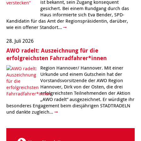
ist bekannt, sein Zugang konsequent
Kindertagesstätte Moorlilienweg /
gesichert. Bei einem Rundgang durch das
Kindertagesstätte Schneiderberg
Offene Sprach-Sprechstunde
Familienzentrum
Haus informierte sich Eva Bender, SPD-
Kandidatin für das Amt der Regionspräsidentin, darüber,
Kindertagesstätte Sylter Weg
Kindertagesstätte Mühenkamp / Familienzentrum
wie ein offener Standort...
Kindertagesstätte Petermannstraße /
28. Juli 2026
Kindertagesstätte Tresckowstraße
Familienzentrum
AWO radelt: Auszeichnung für die
erfolgreichsten Fahrradfahrer*innen
Kindertagesstätte Voltmerstraße
Kindertagesstätte Pfarrlandplatz
Region Hannover/ Hannover. Mit einer
Kindertagesstätte Wiehbergstraße
Hör- und Sprachheilkindergarten Ratswiese
Urkunde und einem Gutschein hat der
Vorstandsvorsitzende der AWO Region
Hannover, Dirk von der Osten, die drei
Kindertagesstätte Rosenbergstraße
erfolgreichsten Teilnehmenden der Aktion
„AWO radelt“ ausgezeichnet. Er würdigte ihr
besonderes Engagement beim diesjährigen STADTRADELN
Kindertagesstätte Schneiderberg
und dankte zugleich...
Kindertagesstätte Schweriner Straße /
Familienzentrum
Kindertagesstätte Sylter Weg