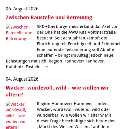
Kindertagesstätte Johannes-Lau-Hof
Kindertagesstätte Herbartstraße
06. August 2026
Zwischen Baustelle und Betreuung
Kindertagesstätte Klaus-Müller-Kilian-Weg /
Kindertagesstätte Hiltrud-Grote-Weg
“Mäuseburg” / Familienzentrum
SPD-Oberbürgermeisterkandidat Axel von
der Ohe hat die AWO Kita Voltmerstraße
Kindertagesstätte König-Ludwig-Straße
Kindertagesstätte Ibykusweg / Familienzentrum
besucht. Seit acht Jahren kämpft die
Einrichtung mit Feuchtigkeit und Schimmel.
Eine laufende Teilsanierung soll Abhilfe
Kindertagesstätte Langes Feld “Deisterspatzen”
Kindertagesstätte Johannes-Lau-Hof
schaffen – bringt im Alltag jedoch neue
Belastungen mit sich. Region Hannover/Hannover-
Kindertagesstätte Moorlilienweg /
Kindertagesstätte Kapellenbrink /
Hainholz. Fast ein...
Familienzentrum
Familienzentrum
Kindertagesstätte Petermannstraße /
Kindertagesstätte Klaus-Müller-Kilian-Weg /
04. August 2026
Familienzentrum
“Mäuseburg” / Familienzentrum
Wacker, würdevoll, wild – wie wollen wir
Kindertagesstätte Pfarrlandplatz
Kindertagesstätte König-Ludwig-Straße
altern?
Region Hannover/ Hannover-Linden.
Kindertagesstätte Rosenbergstraße
Kindertagesstätte Langes Feld “Deisterspatzen”
Wacker, würdevoll, wütend, wild oder
wunderbar: Wie wollen wir altern? Mit
dieser Frage beschäftigte sich heute der
Krippe Schleswiger Straße
Kindertagesstätte Levester Straße
„Markt des Weisen Wissens“ auf dem