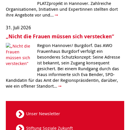
PLATZprojekt in Hannover. Zahlreiche
Kindertagesstätte Moorlilienweg /
Kindertagesstätte Schneiderberg
Offene Sprach-Sprechstunde
Organisationen, Initiativen und Expertinnen stellten dort
Familienzentrum
ihre Angebote vor und...
Kindertagesstätte Sylter Weg
Kindertagesstätte Mühenkamp / Familienzentrum
31. Juli 2026
„Nicht die Frauen müssen sich verstecken“
Kindertagesstätte Petermannstraße /
Kindertagesstätte Tresckowstraße
Familienzentrum
Region Hannover/ Burgdorf. Das AWO
Frauenhaus Burgdorf verfolgt ein
Kindertagesstätte Voltmerstraße
Kindertagesstätte Pfarrlandplatz
besonderes Schutzkonzept: Seine Adresse
ist bekannt, sein Zugang konsequent
Kindertagesstätte Wiehbergstraße
Hör- und Sprachheilkindergarten Ratswiese
gesichert. Bei einem Rundgang durch das
Haus informierte sich Eva Bender, SPD-
Kandidatin für das Amt der Regionspräsidentin, darüber,
Kindertagesstätte Rosenbergstraße
wie ein offener Standort...
Kindertagesstätte Schneiderberg
Kindertagesstätte Schweriner Straße /
Unser Newsletter
Familienzentrum
Kindertagesstätte Sylter Weg
Stiftung Soziale Zukunft