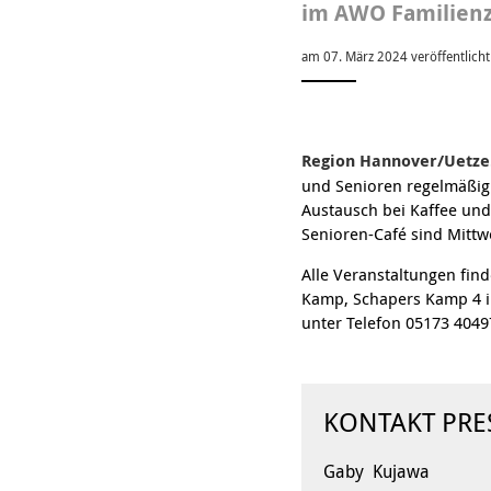
Organigramm
Eltern und Kinder
im AWO Familien
Frau
Unser Jugendverband
Burg
Unser Leitbild
Eltern
Sehn
Weiterbildung
am 07. März 2024 veröffentlicht
Geschäftsbericht
Schule
Bera
Wohnen
Freizeiten
häus
Gesundheit & Sport
Frau
Regi
Rat & Hilfe
Region Hannover/Uetze
Schw
und Senioren regelmäßig 
Schw
Austausch bei Kaffee und
Konf
Senioren-Café sind Mittwo
Alle Veranstaltungen fi
Kamp, Schapers Kamp 4 in
unter Telefon 05173 404
KONTAKT PRE
Gaby Kujawa