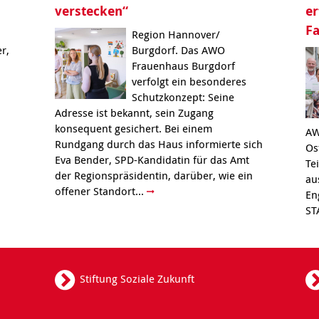
verstecken“
er
F
Region Hannover/
r,
Burgdorf. Das AWO
Frauenhaus Burgdorf
verfolgt ein besonderes
Schutzkonzept: Seine
Adresse ist bekannt, sein Zugang
konsequent gesichert. Bei einem
AW
Rundgang durch das Haus informierte sich
Os
Eva Bender, SPD-Kandidatin für das Amt
Te
der Regionspräsidentin, darüber, wie ein
au
offener Standort...
En
ST
Stiftung Soziale Zukunft