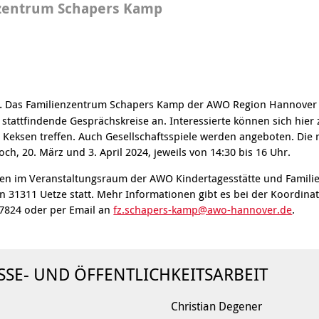
Integrationskurse
zentrum Schapers Kamp
enberatung in
Angebote
dorf, Lehrte,
Berufssprachkurse
Wohnen & Pflege
de, Uetze
Kommunikation und
Information & Hilfe
tung für Frauen bei
Teilhabe
licher Gewalt
enhaus in der
on Hannover
.
Das Familienzentrum Schapers Kamp der AWO Region Hannover b
angeren- und
stattfindende Gesprächskreise an. Interessierte können sich hier
angerschafts-
 Keksen treffen. Auch Gesellschaftsspiele werden angeboten. Die 
liktberatung
ch, 20. März und 3. April 2024, jeweils von 14:30 bis 16 Uhr.
nden im Veranstaltungsraum der AWO Kindertagesstätte und Famil
 31311 Uetze statt. Mehr Informationen gibt es bei der Koordina
97824 oder per Email an
fz.schapers-kamp@awo-hannover.de
.
SSE- UND ÖFFENTLICHKEITSARBEIT
Christian Degener