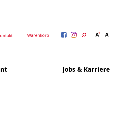
Warenkorb
ontakt
nt
Jobs & Karriere
BERATUNG &
ARBEIT &
BETREUUNG
QUALIFIZIERUNG
Beratung &
Psychosoziale Angebote
Qualifizierung
Gesetzliche Betreuung
Fortbildung
Quartiersmanagement
Beratung für Menschen
n
Schuldnerberatung
mit Schwerbehinderung
im Arbeitsleben