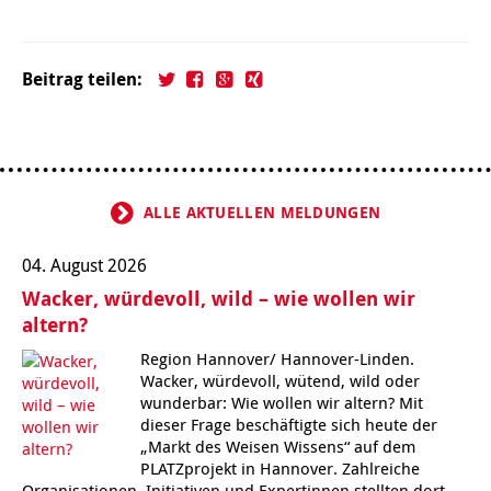
Kindertagesstätte Klaus-Müller-Kilian-Weg /
Kindertagesstätte Hiltrud-Grote-Weg
“Mäuseburg” / Familienzentrum
Beitrag teilen:
Kindertagesstätte König-Ludwig-Straße
Kindertagesstätte Ibykusweg / Familienzentrum
Kindertagesstätte Langes Feld “Deisterspatzen”
Kindertagesstätte Johannes-Lau-Hof
ALLE AKTUELLEN MELDUNGEN
Kindertagesstätte Moorlilienweg /
Kindertagesstätte Kapellenbrink /
Familienzentrum
Familienzentrum
04. August 2026
Kindertagesstätte Petermannstraße /
Kindertagesstätte Klaus-Müller-Kilian-Weg /
Familienzentrum
“Mäuseburg” / Familienzentrum
Wacker, würdevoll, wild – wie wollen wir
altern?
Kindertagesstätte Pfarrlandplatz
Kindertagesstätte König-Ludwig-Straße
Region Hannover/ Hannover-Linden.
Wacker, würdevoll, wütend, wild oder
Kindertagesstätte Rosenbergstraße
Kindertagesstätte Langes Feld “Deisterspatzen”
wunderbar: Wie wollen wir altern? Mit
dieser Frage beschäftigte sich heute der
„Markt des Weisen Wissens“ auf dem
Krippe Schleswiger Straße
Kindertagesstätte Levester Straße
PLATZprojekt in Hannover. Zahlreiche
Organisationen, Initiativen und Expertinnen stellten dort