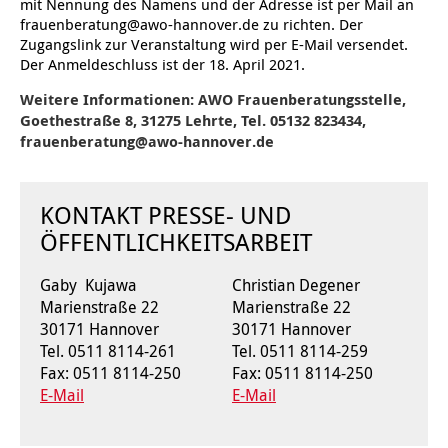
mit Nennung des Namens und der Adresse ist per Mail an
frauenberatung@awo-hannover.de zu richten. Der
Ältere Menschen
Online Pflege- und Seniorenberatung
Helfende Hände
Beratungsangebote
Jugendwohnen im Stadtteil
Ortsverein Arnum
Ortsverein Godshorn
Kindertagesstätte Freytagstraße
Kindertagesstätte Elmstraße / Familienzentrum
Kindertagesstätte Pfarrlandplatz
Kindertagesstätte Mühenkamp / Familienzentrum
Life Kinetik
Zugangslink zur Veranstaltung wird per E-Mail versendet.
Der Anmeldeschluss ist der 18. April 2021.
Kindertagesstätte Freudenthalstraße /
Kindertagesstätte Petermannstraße /
Migration
Pflege und Wohnen
Behördenbegleitung und Formularausfüllhilfe
Ortsverein Barsinghausen
Ortsverein Garbsen
Kindertagesstätte Gehägestraße
Kindertagesstätte Rosenbergstraße
Yoga mit Baby
Weitere Informationen: AWO Frauenberatungsstelle,
Familienzentrum
Familienzentrum
Goethestraße 8, 31275 Lehrte, Tel. 05132 823434,
Kindertagesstätte Gottfried-Keller-Straße /
Kindertagesstätte Schweriner Straße /
frauenberatung@awo-hannover.de
Menschen mit Behinderungen
Mehrsprachige Beratung
Berufssprachkurse
Ortsverein Bennigsen
Ortsverein Fuhrberg
Kindertagesstätte Freytagstraße
Hort Salzmannstraße
Yoga in der Schwangerschaft
Familienzentrum
Familienzentrum
Kindertagesstätte Schweriner Straße /
Wegweiser Seniorenkompass
Migrationsberatung für junge Menschen
Ortsverein Bredenbeck
Ortsverein Berenbostel
Kindertagesstätte Große Pranke
Kindertagesstätte Gehägestraße
Stretch und Relax
Familienzentrum
KONTAKT PRESSE- UND
ÖFFENTLICHKEITSARBEIT
Infotelefon
Interkulturelle Beratung für ältere Menschen
Ortsverein Burgdorf
Kindertagesstätte Herbartstraße
Kindertagesstätte Gorch-Fock-Straße
Außenstelle Hort Stenhusenstraße
Kindertagesstätte Sylter Weg
Fitness für Frauen
Gaby Kujawa
Christian Degener
Kindertagesstätte Gottfried-Keller-Straße /
Ortsverein Burgdorf
Kindertagesstätte Hiltrud-Grote-Weg
Familienzentrum
Marienstraße 22
Marienstraße 22
30171 Hannover
30171 Hannover
Ortsverein Engelbostel-Schulenburg
Krippe Höltystraße
Kindertagesstätte Große Pranke
Tel. 0511 8114-261
Tel. 0511 8114-259
Fax: 0511 8114-250
Fax: 0511 8114-250
E-Mail
E-Mail
Kindertagesstätte Ibykusweg / Familienzentrum
Kindertagesstätte Harenberger Straße
Kindertagesstätte Johannes-Lau-Hof
Kindertagesstätte Herbartstraße