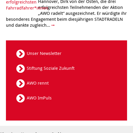
Hannover, Dirk von der Osten, die drei
Kindertagesstätte Tresckowstraße
erfolgreichsten Teilnehmenden der Aktion
„AWO radelt“ ausgezeichnet. Er würdigte ihr
besonderes Engagement beim diesjährigen STADTRADELN
Kindertagesstätte Voltmerstraße
und dankte zugleich...
Kindertagesstätte Wiehbergstraße
Unser Newsletter
Stiftung Soziale Zukunft
AWO rennt
AWO ImPuls
Kontakt
Datenschutz
Sitemap