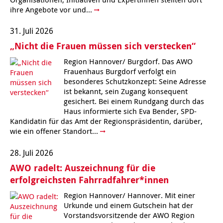
Kindertagesstätte Moorlilienweg /
Kindertagesstätte Schneiderberg
Offene Sprach-Sprechstunde
ihre Angebote vor und...
Familienzentrum
31. Juli 2026
Kindertagesstätte Sylter Weg
Kindertagesstätte Mühenkamp / Familienzentrum
„Nicht die Frauen müssen sich verstecken“
Kindertagesstätte Petermannstraße /
Kindertagesstätte Tresckowstraße
Familienzentrum
Region Hannover/ Burgdorf. Das AWO
Frauenhaus Burgdorf verfolgt ein
besonderes Schutzkonzept: Seine Adresse
Kindertagesstätte Voltmerstraße
Kindertagesstätte Pfarrlandplatz
ist bekannt, sein Zugang konsequent
gesichert. Bei einem Rundgang durch das
Kindertagesstätte Wiehbergstraße
Hör- und Sprachheilkindergarten Ratswiese
Haus informierte sich Eva Bender, SPD-
Kandidatin für das Amt der Regionspräsidentin, darüber,
wie ein offener Standort...
Kindertagesstätte Rosenbergstraße
28. Juli 2026
Kindertagesstätte Schneiderberg
AWO radelt: Auszeichnung für die
erfolgreichsten Fahrradfahrer*innen
Kindertagesstätte Schweriner Straße /
Familienzentrum
Region Hannover/ Hannover. Mit einer
Urkunde und einem Gutschein hat der
Kindertagesstätte Sylter Weg
Vorstandsvorsitzende der AWO Region