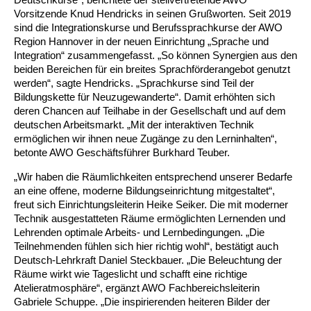
Vorsitzende Knud Hendricks in seinen Grußworten. Seit 2019
sind die Integrationskurse und Berufssprachkurse der AWO
Ältere Menschen
Online Pflege- und Seniorenberatung
Helfende Hände
Beratungsangebote
Jugendwohnen im Stadtteil
Ortsverein Arnum
Ortsverein Godshorn
Kindertagesstätte Freytagstraße
Kindertagesstätte Elmstraße / Familienzentrum
Kindertagesstätte Pfarrlandplatz
Kindertagesstätte Mühenkamp / Familienzentrum
Life Kinetik
Region Hannover in der neuen Einrichtung „Sprache und
Integration“ zusammengefasst. „So können Synergien aus den
Kindertagesstätte Freudenthalstraße /
Kindertagesstätte Petermannstraße /
Migration
Pflege und Wohnen
Behördenbegleitung und Formularausfüllhilfe
Ortsverein Barsinghausen
Ortsverein Garbsen
Kindertagesstätte Gehägestraße
Kindertagesstätte Rosenbergstraße
Yoga mit Baby
beiden Bereichen für ein breites Sprachförderangebot genutzt
Familienzentrum
Familienzentrum
werden“, sagte Hendricks. „Sprachkurse sind Teil der
Kindertagesstätte Gottfried-Keller-Straße /
Kindertagesstätte Schweriner Straße /
Bildungskette für Neuzugewanderte“. Damit erhöhten sich
Menschen mit Behinderungen
Mehrsprachige Beratung
Berufssprachkurse
Ortsverein Bennigsen
Ortsverein Fuhrberg
Kindertagesstätte Freytagstraße
Hort Salzmannstraße
Yoga in der Schwangerschaft
Familienzentrum
Familienzentrum
deren Chancen auf Teilhabe in der Gesellschaft und auf dem
deutschen Arbeitsmarkt. „Mit der interaktiven Technik
Kindertagesstätte Schweriner Straße /
Wegweiser Seniorenkompass
Migrationsberatung für junge Menschen
Ortsverein Bredenbeck
Ortsverein Berenbostel
Kindertagesstätte Große Pranke
Kindertagesstätte Gehägestraße
Stretch und Relax
ermöglichen wir ihnen neue Zugänge zu den Lerninhalten“,
Familienzentrum
betonte AWO Geschäftsführer Burkhard Teuber.
Infotelefon
Interkulturelle Beratung für ältere Menschen
Ortsverein Burgdorf
Kindertagesstätte Herbartstraße
Kindertagesstätte Gorch-Fock-Straße
Außenstelle Hort Stenhusenstraße
Kindertagesstätte Sylter Weg
Fitness für Frauen
„Wir haben die Räumlichkeiten entsprechend unserer Bedarfe
an eine offene, moderne Bildungseinrichtung mitgestaltet“,
Kindertagesstätte Gottfried-Keller-Straße /
freut sich Einrichtungsleiterin Heike Seiker. Die mit moderner
Ortsverein Burgdorf
Kindertagesstätte Hiltrud-Grote-Weg
Familienzentrum
Technik ausgestatteten Räume ermöglichten Lernenden und
Lehrenden optimale Arbeits- und Lernbedingungen. „Die
Ortsverein Engelbostel-Schulenburg
Krippe Höltystraße
Kindertagesstätte Große Pranke
Teilnehmenden fühlen sich hier richtig wohl“, bestätigt auch
Deutsch-Lehrkraft Daniel Steckbauer. „Die Beleuchtung der
Räume wirkt wie Tageslicht und schafft eine richtige
Kindertagesstätte Ibykusweg / Familienzentrum
Kindertagesstätte Harenberger Straße
Atelieratmosphäre“, ergänzt AWO Fachbereichsleiterin
Gabriele Schuppe. „Die inspirierenden heiteren Bilder der