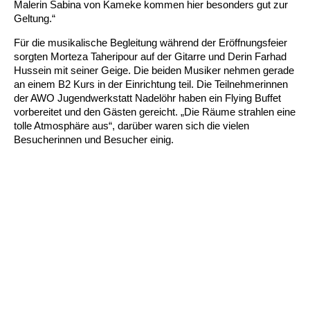
Kindertagesstätte Johannes-Lau-Hof
Kindertagesstätte Herbartstraße
Malerin Sabina von Kameke kommen hier besonders gut zur
Geltung.“
Kindertagesstätte Klaus-Müller-Kilian-Weg /
Kindertagesstätte Hiltrud-Grote-Weg
“Mäuseburg” / Familienzentrum
Für die musikalische Begleitung während der Eröffnungsfeier
sorgten Morteza Taheripour auf der Gitarre und Derin Farhad
Hussein mit seiner Geige. Die beiden Musiker nehmen gerade
Kindertagesstätte König-Ludwig-Straße
Kindertagesstätte Ibykusweg / Familienzentrum
an einem B2 Kurs in der Einrichtung teil. Die Teilnehmerinnen
der AWO Jugendwerkstatt Nadelöhr haben ein Flying Buffet
Kindertagesstätte Langes Feld “Deisterspatzen”
Kindertagesstätte Johannes-Lau-Hof
vorbereitet und den Gästen gereicht. „Die Räume strahlen eine
tolle Atmosphäre aus“, darüber waren sich die vielen
Kindertagesstätte Moorlilienweg /
Kindertagesstätte Kapellenbrink /
Besucherinnen und Besucher einig.
Familienzentrum
Familienzentrum
Kindertagesstätte Petermannstraße /
Kindertagesstätte Klaus-Müller-Kilian-Weg /
Familienzentrum
“Mäuseburg” / Familienzentrum
Kindertagesstätte Pfarrlandplatz
Kindertagesstätte König-Ludwig-Straße
Kindertagesstätte Rosenbergstraße
Kindertagesstätte Langes Feld “Deisterspatzen”
Krippe Schleswiger Straße
Kindertagesstätte Levester Straße