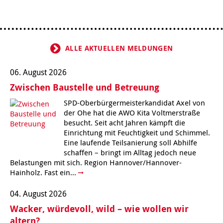
Kindertagesstätte Klaus-Müller-Kilian-Weg /
Kindertagesstätte Hiltrud-Grote-Weg
“Mäuseburg” / Familienzentrum
ALLE AKTUELLEN MELDUNGEN
Kindertagesstätte König-Ludwig-Straße
Kindertagesstätte Ibykusweg / Familienzentrum
06. August 2026
Kindertagesstätte Langes Feld “Deisterspatzen”
Kindertagesstätte Johannes-Lau-Hof
Zwischen Baustelle und Betreuung
Kindertagesstätte Moorlilienweg /
Kindertagesstätte Kapellenbrink /
SPD-Oberbürgermeisterkandidat Axel von
Familienzentrum
Familienzentrum
der Ohe hat die AWO Kita Voltmerstraße
besucht. Seit acht Jahren kämpft die
Kindertagesstätte Petermannstraße /
Kindertagesstätte Klaus-Müller-Kilian-Weg /
Familienzentrum
“Mäuseburg” / Familienzentrum
Einrichtung mit Feuchtigkeit und Schimmel.
Eine laufende Teilsanierung soll Abhilfe
schaffen – bringt im Alltag jedoch neue
Kindertagesstätte Pfarrlandplatz
Kindertagesstätte König-Ludwig-Straße
Belastungen mit sich. Region Hannover/Hannover-
Hainholz. Fast ein...
Kindertagesstätte Rosenbergstraße
Kindertagesstätte Langes Feld “Deisterspatzen”
04. August 2026
Krippe Schleswiger Straße
Kindertagesstätte Levester Straße
Wacker, würdevoll, wild – wie wollen wir
altern?