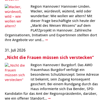
Kindertagesstätte Moorlilienweg /
Kindertagesstätte Schneiderberg
Offene Sprach-Sprechstunde
Familienzentrum
Region Hannover/ Hannover-Linden.
Wacker, würdevoll, wütend, wild oder
Kindertagesstätte Sylter Weg
Kindertagesstätte Mühenkamp / Familienzentrum
wunderbar: Wie wollen wir altern? Mit
dieser Frage beschäftigte sich heute der
Kindertagesstätte Petermannstraße /
„Markt des Weisen Wissens“ auf dem
Kindertagesstätte Tresckowstraße
Familienzentrum
PLATZprojekt in Hannover. Zahlreiche
Organisationen, Initiativen und Expertinnen stellten dort
Kindertagesstätte Voltmerstraße
Kindertagesstätte Pfarrlandplatz
ihre Angebote vor und...
31. Juli 2026
Kindertagesstätte Wiehbergstraße
Hör- und Sprachheilkindergarten Ratswiese
„Nicht die Frauen müssen sich verstecken“
Kindertagesstätte Rosenbergstraße
Region Hannover/ Burgdorf. Das AWO
Frauenhaus Burgdorf verfolgt ein
besonderes Schutzkonzept: Seine Adresse
Kindertagesstätte Schneiderberg
ist bekannt, sein Zugang konsequent
gesichert. Bei einem Rundgang durch das
Kindertagesstätte Schweriner Straße /
Haus informierte sich Eva Bender, SPD-
Familienzentrum
Kandidatin für das Amt der Regionspräsidentin, darüber,
wie ein offener Standort...
Kindertagesstätte Sylter Weg