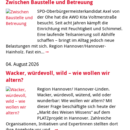
Zwischen Baustelle und Betreuung
Kindertagesstätte Johannes-Lau-Hof
Kindertagesstätte Herbartstraße
SPD-Oberbürgermeisterkandidat Axel von
der Ohe hat die AWO Kita Voltmerstraße
Kindertagesstätte Klaus-Müller-Kilian-Weg /
Kindertagesstätte Hiltrud-Grote-Weg
besucht. Seit acht Jahren kämpft die
“Mäuseburg” / Familienzentrum
Einrichtung mit Feuchtigkeit und Schimmel.
Eine laufende Teilsanierung soll Abhilfe
Kindertagesstätte König-Ludwig-Straße
Kindertagesstätte Ibykusweg / Familienzentrum
schaffen – bringt im Alltag jedoch neue
Belastungen mit sich. Region Hannover/Hannover-
Kindertagesstätte Langes Feld “Deisterspatzen”
Kindertagesstätte Johannes-Lau-Hof
Hainholz. Fast ein...
Kindertagesstätte Moorlilienweg /
Kindertagesstätte Kapellenbrink /
04. August 2026
Familienzentrum
Familienzentrum
Wacker, würdevoll, wild – wie wollen wir
Kindertagesstätte Petermannstraße /
Kindertagesstätte Klaus-Müller-Kilian-Weg /
altern?
Familienzentrum
“Mäuseburg” / Familienzentrum
Region Hannover/ Hannover-Linden.
Kindertagesstätte Pfarrlandplatz
Kindertagesstätte König-Ludwig-Straße
Wacker, würdevoll, wütend, wild oder
wunderbar: Wie wollen wir altern? Mit
dieser Frage beschäftigte sich heute der
Kindertagesstätte Rosenbergstraße
Kindertagesstätte Langes Feld “Deisterspatzen”
„Markt des Weisen Wissens“ auf dem
PLATZprojekt in Hannover. Zahlreiche
Organisationen, Initiativen und Expertinnen stellten dort
Krippe Schleswiger Straße
Kindertagesstätte Levester Straße
ihre Angebote vor und...