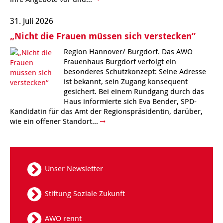
Kindertagesstätte Moorlilienweg /
Kindertagesstätte Schneiderberg
Offene Sprach-Sprechstunde
Familienzentrum
31. Juli 2026
„Nicht die Frauen müssen sich verstecken“
Kindertagesstätte Sylter Weg
Kindertagesstätte Mühenkamp / Familienzentrum
Region Hannover/ Burgdorf. Das AWO
Frauenhaus Burgdorf verfolgt ein
Kindertagesstätte Petermannstraße /
Kindertagesstätte Tresckowstraße
Familienzentrum
besonderes Schutzkonzept: Seine Adresse
ist bekannt, sein Zugang konsequent
gesichert. Bei einem Rundgang durch das
Kindertagesstätte Voltmerstraße
Kindertagesstätte Pfarrlandplatz
Haus informierte sich Eva Bender, SPD-
Kandidatin für das Amt der Regionspräsidentin, darüber,
Kindertagesstätte Wiehbergstraße
Hör- und Sprachheilkindergarten Ratswiese
wie ein offener Standort...
Kindertagesstätte Rosenbergstraße
Kindertagesstätte Schneiderberg
Unser Newsletter
Kindertagesstätte Schweriner Straße /
Stiftung Soziale Zukunft
Familienzentrum
Kindertagesstätte Sylter Weg
AWO rennt