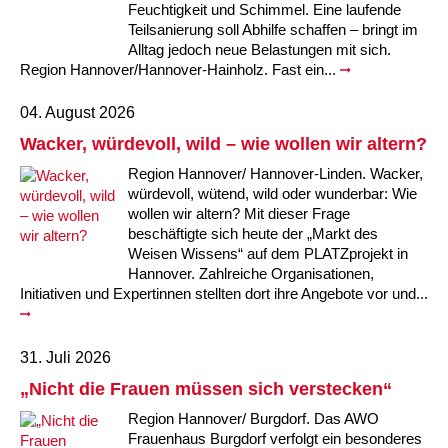
Kindertagesstätte Johannes-Lau-Hof
Kindertagesstätte Herbartstraße
Feuchtigkeit und Schimmel. Eine laufende
Teilsanierung soll Abhilfe schaffen – bringt im
Kindertagesstätte Klaus-Müller-Kilian-Weg /
Alltag jedoch neue Belastungen mit sich.
Kindertagesstätte Hiltrud-Grote-Weg
“Mäuseburg” / Familienzentrum
Region Hannover/Hannover-Hainholz. Fast ein...
Kindertagesstätte König-Ludwig-Straße
Kindertagesstätte Ibykusweg / Familienzentrum
04. August 2026
Wacker, würdevoll, wild – wie wollen wir altern?
Kindertagesstätte Langes Feld “Deisterspatzen”
Kindertagesstätte Johannes-Lau-Hof
Region Hannover/ Hannover-Linden. Wacker,
würdevoll, wütend, wild oder wunderbar: Wie
Kindertagesstätte Moorlilienweg /
Kindertagesstätte Kapellenbrink /
wollen wir altern? Mit dieser Frage
Familienzentrum
Familienzentrum
beschäftigte sich heute der „Markt des
Kindertagesstätte Petermannstraße /
Kindertagesstätte Klaus-Müller-Kilian-Weg /
Weisen Wissens“ auf dem PLATZprojekt in
Familienzentrum
“Mäuseburg” / Familienzentrum
Hannover. Zahlreiche Organisationen,
Initiativen und Expertinnen stellten dort ihre Angebote vor und...
Kindertagesstätte Pfarrlandplatz
Kindertagesstätte König-Ludwig-Straße
31. Juli 2026
Kindertagesstätte Rosenbergstraße
Kindertagesstätte Langes Feld “Deisterspatzen”
„Nicht die Frauen müssen sich verstecken“
Krippe Schleswiger Straße
Kindertagesstätte Levester Straße
Region Hannover/ Burgdorf. Das AWO
Frauenhaus Burgdorf verfolgt ein besonderes