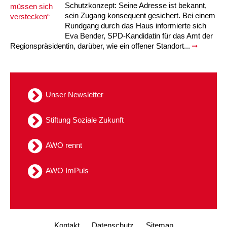
Kindertagesstätte Moorlilienweg /
Schutzkonzept: Seine Adresse ist bekannt,
Kindertagesstätte Schneiderberg
Offene Sprach-Sprechstunde
Familienzentrum
sein Zugang konsequent gesichert. Bei einem
Rundgang durch das Haus informierte sich
Kindertagesstätte Sylter Weg
Kindertagesstätte Mühenkamp / Familienzentrum
Eva Bender, SPD-Kandidatin für das Amt der
Regionspräsidentin, darüber, wie ein offener Standort...
Kindertagesstätte Petermannstraße /
Kindertagesstätte Tresckowstraße
Familienzentrum
Kindertagesstätte Voltmerstraße
Kindertagesstätte Pfarrlandplatz
Unser Newsletter
Kindertagesstätte Wiehbergstraße
Hör- und Sprachheilkindergarten Ratswiese
Stiftung Soziale Zukunft
Kindertagesstätte Rosenbergstraße
AWO rennt
Kindertagesstätte Schneiderberg
AWO ImPuls
Kindertagesstätte Schweriner Straße /
Familienzentrum
Kindertagesstätte Sylter Weg
Kontakt
Datenschutz
Sitemap