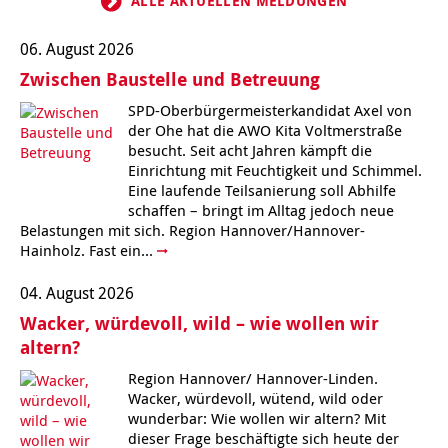
ALLE AKTUELLEN MELDUNGEN
Kindertagesstätte Johannes-Lau-Hof
Kindertagesstätte Herbartstraße
06. August 2026
Kindertagesstätte Klaus-Müller-Kilian-Weg /
Kindertagesstätte Hiltrud-Grote-Weg
Zwischen Baustelle und Betreuung
“Mäuseburg” / Familienzentrum
SPD-Oberbürgermeisterkandidat Axel von
Kindertagesstätte König-Ludwig-Straße
Kindertagesstätte Ibykusweg / Familienzentrum
der Ohe hat die AWO Kita Voltmerstraße
besucht. Seit acht Jahren kämpft die
Einrichtung mit Feuchtigkeit und Schimmel.
Kindertagesstätte Langes Feld “Deisterspatzen”
Kindertagesstätte Johannes-Lau-Hof
Eine laufende Teilsanierung soll Abhilfe
schaffen – bringt im Alltag jedoch neue
Kindertagesstätte Moorlilienweg /
Kindertagesstätte Kapellenbrink /
Belastungen mit sich. Region Hannover/Hannover-
Familienzentrum
Familienzentrum
Hainholz. Fast ein...
Kindertagesstätte Petermannstraße /
Kindertagesstätte Klaus-Müller-Kilian-Weg /
Familienzentrum
“Mäuseburg” / Familienzentrum
04. August 2026
Wacker, würdevoll, wild – wie wollen wir
Kindertagesstätte Pfarrlandplatz
Kindertagesstätte König-Ludwig-Straße
altern?
Kindertagesstätte Rosenbergstraße
Kindertagesstätte Langes Feld “Deisterspatzen”
Region Hannover/ Hannover-Linden.
Wacker, würdevoll, wütend, wild oder
wunderbar: Wie wollen wir altern? Mit
Krippe Schleswiger Straße
Kindertagesstätte Levester Straße
dieser Frage beschäftigte sich heute der