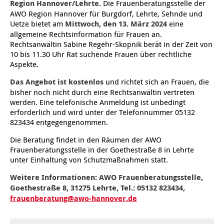
Region Hannover/Lehrte.
Die Frauenberatungsstelle der
AWO Region Hannover für Burgdorf, Lehrte, Sehnde und
Uetze bietet am
Mittwoch, den 13. März 2024
eine
ARBEIT & QUALIFIZIERUNG
Geschäftsbericht
Eltern
Unser Jugendverband
Frauenberatung in Burgdorf, Lehrte, Sehnde, Uetze
Flüchtlinge
Angebote in der Nachbarschaft
Psychosoziale Angebote
Betreuungsverein der AWO Region Hannover BeVor
Familienzentren
Krabbelmäuse
Kinder 3-6 Jahre
Eltern-Kind-Yoga
Mädchen und Migration
Treffs für 14- bis 18-Jährige
Sozialberatung
Beratung für Flüchtlinge
Jugendmigrationsdienst
Vorträge – Sprache – Kultur: Mit der AWO informiert
Ortsverein Sehnde
Ortsverein Wettmar
Ortsverein Döhren Wülfel Mittelfeld
Kindertagesstätte Am Weferlingser Weg
Kindertagesstätte Ahldener Straße
Kindertagesstätte Bonhoefferstraße
Kreativität trifft Bewegung
Die Insel in Badenstedt
allgemeine Rechtsinformation für Frauen an.
Rechtsanwältin Sabine Regehr-Skopnik berät in der Zeit von
Assistenz beim Wohnen für Erwachsene mit
Kindertagesstätte Bergfeldstraße /
Kindertagesstätte Klaus-Müller-Kilian-Weg /
Schule
Weiterbildung
Beratung für Frauen bei häuslicher Gewalt
EU-Zuwanderung
Gemeinsam verreisen
Gesetzliche Betreuung
Beratung & Qualifizierung
Betreuungsverein der AWO Region Hannover BTV
Ganztagsangebot AWO Region Hannover
Musikkurse
Kinder ab 7 Jahren
Wasserspaß für Väter und ihre Kinder
Mitbestimmung: Rollende Baustelle
Wohnen
EU-Beratung
Mädchen und Migration
Migrationsberatung für erwachsene Eingewanderte
Tablet – Laptop – Smartphone
Mieter-Treffpunkte des Spar- und Bauvereins
Ortsverein Rethen-Koldingen-Reden
Ortsverein Stelingen
Ortsverein Misburg
Kindertagesstätte Am Weferlingser Weg
Kindertagesstätte Edenstraße
Musikkurs
Eltern-Kind-Turnen online
Die Wellenbrecher in der List
Desperados Jugendtreff in Davenstedt
10 bis 11.30 Uhr Rat suchende Frauen über rechtliche
psychischen Erkrankungen
Familienzentrum
“Mäuseburg” / Familienzentrum
Aspekte.
Kindertagesstätte Bergfeldstraße /
Kindertagesstätte Kapellenbrink /
Freizeiten
Wohnen
Frauenhaus in der Region Hannover
Integrationskurse
Interkulturelle Angebote
Quartiersmanagement
Fortbildung
Stadtteilgespräch Roderbruch e.V.
Besondere Betreuungsangebote
Sonntagskonzerte
ab 11 Jahren
Elterntreffs
Ausbildungslotsen
FSJ/BFD
Formen häuslicher Gewalt
Nachholende Integrationsberatung
Teilhabe-Coaches für eingewanderte Kinder (EHAP)
Sport – Fitness – Bewegung
Tagesfahrten
Wohnheim “Nordfelder Reihe”
Beratung für Arbeitslose
Ortsverein Pattensen
Ortsverein Stadt Seelze
Ortsverein Hannover Mitte-Süd
Kindertagesstätte Bonhoefferstraße
Kindertagesstätte Elmstraße / Familienzentrum
Spielkreise
Vorschulangebot HIPPY
Selbstbehauptung für Mädchen (Wen-Do)
Atlantis Jugendtreff in Wettbergen West
El Dorado Jugendtreff in Badenstedt
Wohnen für Alleinerziehende
Familienzentrum
Familienzentrum
Das Angebot ist kostenlos
und richtet sich an Frauen, die
bisher noch nicht durch eine Rechtsanwältin vertreten
Beratung für Menschen mit Schwerbehinderung im
Jugendpflege und Jugenderholungsverein der AWO
Gesundheit & Sport
Schwangeren- und Schwangerschafts-Konfliktberatung
Berufssprachkurse
Wohnen & Pflege
Schuldnerberatung
Anmeldung, Kosten etc.
Babys in der Bibliothek
Elterncafés in den Familienzentren
Assessment-Center
Heim an der Düne
Seminare – Juleica
Gewaltschutzgesetz
Übergangswohnen
Bewegung im Fitnesstudio
Städtetouren
Mehrsprachige Beratung/Beratung in drei Sprachen
Für Tagespflegepersonal
Ortsverein Lehrte
Ortsverein Osterwald-Heitlingen
Ortsverein Hannover-List
Kindertagesstätte Burgwedeler Straße
Kindertagesstätte Bonhoefferstraße
Kindertagesstätte Harenberger Straße
Kindertagesstätte Elmstraße / Familienzentrum
Fördergruppen
Selbstverteidigung für Mädchen und Jungen
Selbstbehauptung für Mädchen (Wen-Do)
Desperados in Davenstedt
Jugendwohnbegleitung
werden. Eine telefonische Anmeldung ist unbedingt
Arbeitsleben
Region Hannover
erforderlich und wird unter der Telefonnummer 05132
Betätigung für Menschen mit psychischen
Kindertagesstätte Bergfeldstraße /
823434 entgegengenommen.
Rat & Hilfe
Kommunikation und Teilhabe
Information & Hilfe
Behördenbegleitung und Formulare ausfüllen
Lindener Elterninitiative Kinderladen
Rucksack Kita
Yoga mit Baby
Schulvermeidung
Ferienfreizeiten
Erste Hilfe bei Notfällen
Wohnen für Alleinerziehende
Erholung in Kurorten
Interkulturelle Beratung für ältere Menschen
Pflegedienst
Für Eltern und Angehörige
Ortsverein Ingeln-Oesselse
Ortsverein Meyenfeld
Ortsverein Limmer-Linden
Kindertagesstätte Dresdener Straße
Kindertagesstätte Burgwedeler Straße
Kindertagesstätte Herbartstraße
Kindertagesstätte Dunantstraße
Sprachheileinrichtung
Yoga für Kinder
Camelot in Kleefeld
Jungen Wohngruppe Lehrte bei Hannover
Beeinträchtigungen
Familienzentrum
Die Beratung findet in den Räumen der AWO
Kindertagesstätte Freudenthalstraße /
Frauenberatungsstelle in der Goethestraße 8 in Lehrte
Repair Café
LeLo – Lernlokomotive e.V.
Familienfreizeit
Sport-Entspannung-Fitness
Kuren
Urlaub an Nord- und Ostsee
Interkulturelle Seniorengruppen
Hausnotruf
Besuchsdienst
Jugendliche
Ortsverein Hiddestorf
Ortsverein Langenhagen
Ortsverein Kirchrode-Bemerode-Wülferode
Kindertagesstätte Dunantstraße
Kindertagesstätte Dresdener Straße
Kindertagesstätte Ibykusweg / Familienzentrum
Kindertagesstätte Eichsfelder Straße
Hör- und Sprachheilkindergarten Ratswiese
Integrationsgruppe
Hogwards in der Südstadt
Familienzentrum
unter Einhaltung von Schutzmaßnahmen statt.
Kindertagesstätte Kapellenbrink /
Kindertagesstätte Gottfried-Keller-Straße /
Weitere Informationen: AWO Frauenberatungsstelle,
Stromsparcheck
Kinderladen Drachenkinder
Wasserspaß für Schwangere
Begrüßungsbesuche für Familien
Kurzreisen Wellness
Interkultureller Mittagstisch
Betreutes Wohnen
Mehrsprachige Beratung
Ältere Menschen
Ortsverein Grasdorf/Laatzen-Mitte
Ortsverein Kaltenweide
Ortsverein Ahlem
Krippe Dunantstraße
Kindertagesstätte Dunantstraße
Kindertagesstätte Elmstraße
Zeit für mich
Familienzentrum
Familienzentrum
Goethestraße 8, 31275 Lehrte, Tel.: 05132 823434,
frauenberatung@awo-hannover.de
Afka e.V. – Aktionsgemeinschaft zur Förderung der
Kindertagesstätte Klaus-Müller-Kilian-Weg /
Qualifizierung zur
Familie
Aqua Fitness
Fortbildungen für Eltern
Urlaub und Demenz
Seniorenkompass
Pflegeeinrichtungen
Wegweiser Seniorenkompass
Gesetzliche Betreuung
Ortsverein Gleidingen
Ortsverein Isernhagen Dörfer
Ortsverein Anderten
Kindertagesstätte Elmstraße / Familienzentrum
Kindertagesstätte Edenstraße
Kindertagesstätte Ibykusweg / Familienzentrum
Selbstverteidigung für Frauen
Kultur Arbeitsloser
“Mäuseburg” / Familienzentrum
Betreuungskraft/Pflegebegleitung
Senioren-Info-Telefon: Für Fragen rund ums Älter
Kindertagesstätte Freudenthalstraße /
Kindertagesstätte Moorlilienweg /
Qualifizierung ehrenamtlicher Betreuerinnen und