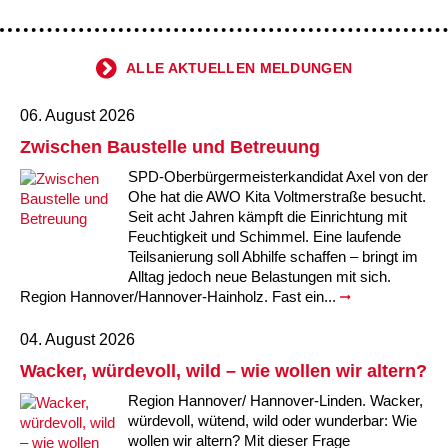
Kindertagesstätte Johannes-Lau-Hof
Kindertagesstätte Herbartstraße
Kindertagesstätte Klaus-Müller-Kilian-Weg /
Kindertagesstätte Hiltrud-Grote-Weg
“Mäuseburg” / Familienzentrum
ALLE AKTUELLEN MELDUNGEN
Kindertagesstätte König-Ludwig-Straße
Kindertagesstätte Ibykusweg / Familienzentrum
06. August 2026
Zwischen Baustelle und Betreuung
Kindertagesstätte Langes Feld “Deisterspatzen”
Kindertagesstätte Johannes-Lau-Hof
SPD-Oberbürgermeisterkandidat Axel von der
Kindertagesstätte Moorlilienweg /
Kindertagesstätte Kapellenbrink /
Ohe hat die AWO Kita Voltmerstraße besucht.
Familienzentrum
Familienzentrum
Seit acht Jahren kämpft die Einrichtung mit
Feuchtigkeit und Schimmel. Eine laufende
Kindertagesstätte Petermannstraße /
Kindertagesstätte Klaus-Müller-Kilian-Weg /
Teilsanierung soll Abhilfe schaffen – bringt im
Familienzentrum
“Mäuseburg” / Familienzentrum
Alltag jedoch neue Belastungen mit sich.
Region Hannover/Hannover-Hainholz. Fast ein...
Kindertagesstätte Pfarrlandplatz
Kindertagesstätte König-Ludwig-Straße
04. August 2026
Kindertagesstätte Rosenbergstraße
Kindertagesstätte Langes Feld “Deisterspatzen”
Wacker, würdevoll, wild – wie wollen wir altern?
Region Hannover/ Hannover-Linden. Wacker,
Krippe Schleswiger Straße
Kindertagesstätte Levester Straße
würdevoll, wütend, wild oder wunderbar: Wie
wollen wir altern? Mit dieser Frage