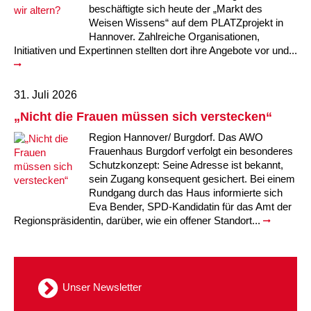
Kindertagesstätte Moorlilienweg /
Kindertagesstätte Schneiderberg
Offene Sprach-Sprechstunde
beschäftigte sich heute der „Markt des
Familienzentrum
Weisen Wissens“ auf dem PLATZprojekt in
Hannover. Zahlreiche Organisationen,
Kindertagesstätte Sylter Weg
Kindertagesstätte Mühenkamp / Familienzentrum
Initiativen und Expertinnen stellten dort ihre Angebote vor und...
Kindertagesstätte Petermannstraße /
Kindertagesstätte Tresckowstraße
Familienzentrum
31. Juli 2026
Kindertagesstätte Voltmerstraße
Kindertagesstätte Pfarrlandplatz
„Nicht die Frauen müssen sich verstecken“
Region Hannover/ Burgdorf. Das AWO
Kindertagesstätte Wiehbergstraße
Hör- und Sprachheilkindergarten Ratswiese
Frauenhaus Burgdorf verfolgt ein besonderes
Schutzkonzept: Seine Adresse ist bekannt,
sein Zugang konsequent gesichert. Bei einem
Kindertagesstätte Rosenbergstraße
Rundgang durch das Haus informierte sich
Eva Bender, SPD-Kandidatin für das Amt der
Regionspräsidentin, darüber, wie ein offener Standort...
Kindertagesstätte Schneiderberg
Kindertagesstätte Schweriner Straße /
Familienzentrum
Unser Newsletter
Kindertagesstätte Sylter Weg