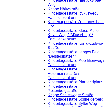
Kindertagesstätte Hiltrud-Grote-
Weg
Krippe Höltystraße
Kindertagesstätte Ibykusweg /
Familienzentrum
Kindertagesstätte Johannes-Lau-
Hof
Kindertagesstätte Klaus-Müller-
Kilian-Weg / “Mäuseburg” /
Familienzentrum
Kindertagesstätte König-Ludwig-
Straße
Kindertagesstätte Langes Feld
“Deisterspatzen”
Kindertagesstätte Moorlilienweg /
Familienzentrum
Kindertagesstätte
Petermannstraße /
Familienzentrum
Kindertagesstätte Pfarrlandplatz
Kindertagesstätte
Rosenbergstraße
Krippe Schleswiger Straße
Kindertagesstätte Schneiderberg
Kindertagesstätte Sylter Weg