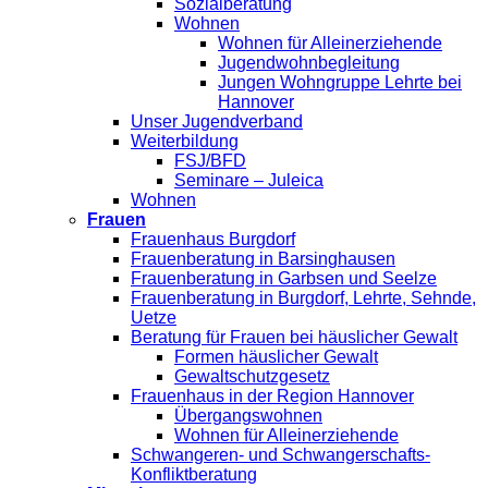
Sozialberatung
Wohnen
Wohnen für Alleinerziehende
Jugendwohnbegleitung
Jungen Wohngruppe Lehrte bei
Hannover
Unser Jugendverband
Weiterbildung
FSJ/BFD
Seminare – Juleica
Wohnen
Frauen
Frauenhaus Burgdorf
Frauenberatung in Barsinghausen
Frauenberatung in Garbsen und Seelze
Frauenberatung in Burgdorf, Lehrte, Sehnde,
Uetze
Beratung für Frauen bei häuslicher Gewalt
Formen häuslicher Gewalt
Gewaltschutzgesetz
Frauenhaus in der Region Hannover
Übergangswohnen
Wohnen für Alleinerziehende
Schwangeren- und Schwangerschafts-
Konfliktberatung