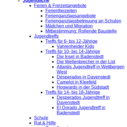
Jugendliche
Ferien & Freizeitangebote
Ferienfreizeiten
Ferienganztagsangebote
Ferienganztagsbetreuung an Schulen
Mädchen und Migration
Mitbestimmung: Rollende Baustelle
Jugendtreffs
Treffs für 6- bis 12-Jährige
Vahrenheider Kids
Treffs für 10- bis 14-Jährige
Die Insel in Badenstedt
Die Wellenbrecher in der List
Atlantis Jugendtreff in Wettbergen
West
Desperados in Davenstedt
Camelot in Kleefeld
Hogwards in der Südstadt
Treffs für 14- bis 18-Jährige
Desperados Jugendtreff in
Davenstedt
El Dorado Jugendtreff in
Badenstedt
Schule
Rat & Hilfe