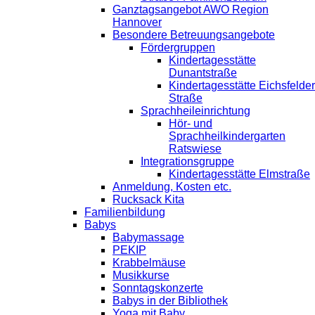
Ganztagsangebot AWO Region
Hannover
Besondere Betreuungsangebote
Fördergruppen
Kindertagesstätte
Dunantstraße
Kindertagesstätte Eichsfelder
Straße
Sprachheileinrichtung
Hör- und
Sprachheilkindergarten
Ratswiese
Integrationsgruppe
Kindertagesstätte Elmstraße
Anmeldung, Kosten etc.
Rucksack Kita
Familienbildung
Babys
Babymassage
PEKIP
Krabbelmäuse
Musikkurse
Sonntagskonzerte
Babys in der Bibliothek
Yoga mit Baby