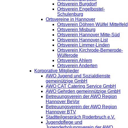
Ortsverein Burgdorf
Ortsverein Engelbostel-
Schulenburg
Ortsvereine in Hannover
Ortsverein Döhren Wülfel Mittelfeld
Ortsverein Misburg
Ortsverein Hannover Mitte-Süd
Ortsverein Hannover-List
Ortsverein Limmer-Linden
Ortsverein Kirchrode-Bemerode-
Wülferode
Ortsverein Ahlem
Ortsverein Anderten
Korporative Mitglieder
AWO Jugend und Sozialdienste
gemeinützige GmbH
AWO CAT Catering Service GmbH
AWO Gehrden gemeinnützige GmbH
Betreuungsverein der AWO Region
Hannover BeVor
Betreuungsverein der AWO Region
Hannover BTV
Stadtteilgespräch Roderbruch e.V.
Jugendpflege und
Jugenderholungsverein der AWO