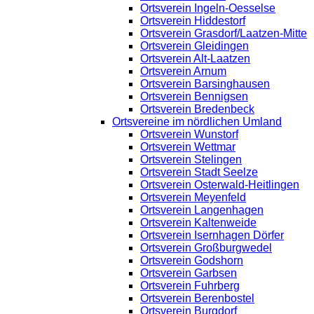
Ortsverein Ingeln-Oesselse
Ortsverein Hiddestorf
Ortsverein Grasdorf/Laatzen-Mitte
Ortsverein Gleidingen
Ortsverein Alt-Laatzen
Ortsverein Arnum
Ortsverein Barsinghausen
Ortsverein Bennigsen
Ortsverein Bredenbeck
Ortsvereine im nördlichen Umland
Ortsverein Wunstorf
Ortsverein Wettmar
Ortsverein Stelingen
Ortsverein Stadt Seelze
Ortsverein Osterwald-Heitlingen
Ortsverein Meyenfeld
Ortsverein Langenhagen
Ortsverein Kaltenweide
Ortsverein Isernhagen Dörfer
Ortsverein Großburgwedel
Ortsverein Godshorn
Ortsverein Garbsen
Ortsverein Fuhrberg
Ortsverein Berenbostel
Ortsverein Burgdorf