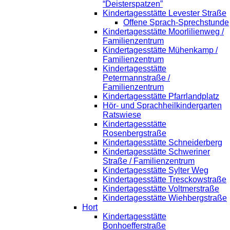
“Deisterspatzen”
Kindertagesstätte Levester Straße
Offene Sprach-Sprechstunde
Kindertagesstätte Moorlilienweg /
Familienzentrum
Kindertagesstätte Mühenkamp /
Familienzentrum
Kindertagesstätte
Petermannstraße /
Familienzentrum
Kindertagesstätte Pfarrlandplatz
Hör- und Sprachheilkindergarten
Ratswiese
Kindertagesstätte
Rosenbergstraße
Kindertagesstätte Schneiderberg
Kindertagesstätte Schweriner
Straße / Familienzentrum
Kindertagesstätte Sylter Weg
Kindertagesstätte Tresckowstraße
Kindertagesstätte Voltmerstraße
Kindertagesstätte Wiehbergstraße
Hort
Kindertagesstätte
Bonhoefferstraße