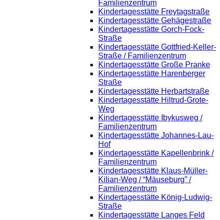
Familienzentrum
Kindertagesstätte Freytagstraße
Kindertagesstätte Gehägestraße
Kindertagesstätte Gorch-Fock-
Straße
Kindertagesstätte Gottfried-Keller-
Straße / Familienzentrum
Kindertagesstätte Große Pranke
Kindertagesstätte Harenberger
Straße
Kindertagesstätte Herbartstraße
Kindertagesstätte Hiltrud-Grote-
Weg
Kindertagesstätte Ibykusweg /
Familienzentrum
Kindertagesstätte Johannes-Lau-
Hof
Kindertagesstätte Kapellenbrink /
Familienzentrum
Kindertagesstätte Klaus-Müller-
Kilian-Weg / “Mäuseburg” /
Familienzentrum
Kindertagesstätte König-Ludwig-
Straße
Kindertagesstätte Langes Feld