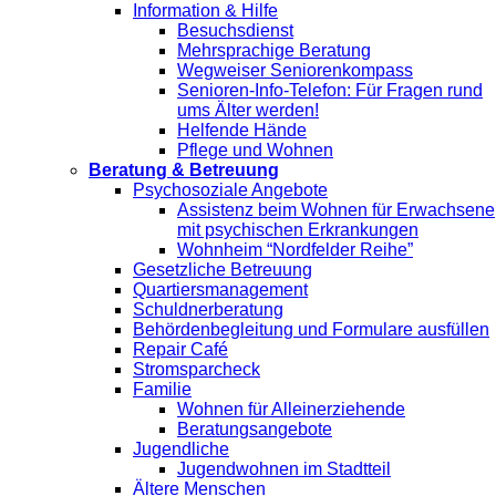
Information & Hilfe
Besuchsdienst
Mehrsprachige Beratung
Wegweiser Seniorenkompass
Senioren-Info-Telefon: Für Fragen rund
ums Älter werden!
Helfende Hände
Pflege und Wohnen
Beratung & Betreuung
Psychosoziale Angebote
Assistenz beim Wohnen für Erwachsene
mit psychischen Erkrankungen
Wohnheim “Nordfelder Reihe”
Gesetzliche Betreuung
Quartiersmanagement
Schuldnerberatung
Behördenbegleitung und Formulare ausfüllen
Repair Café
Stromsparcheck
Familie
Wohnen für Alleinerziehende
Beratungsangebote
Jugendliche
Jugendwohnen im Stadtteil
Ältere Menschen