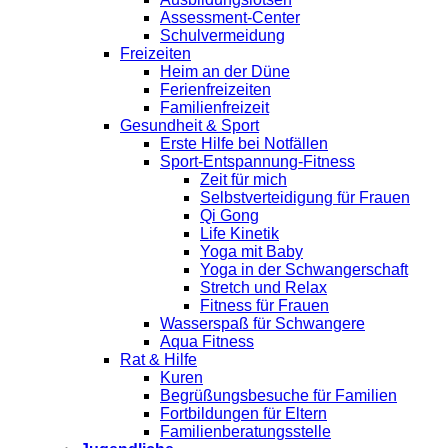
Assessment-Center
Schulvermeidung
Freizeiten
Heim an der Düne
Ferienfreizeiten
Familienfreizeit
Gesundheit & Sport
Erste Hilfe bei Notfällen
Sport-Entspannung-Fitness
Zeit für mich
Selbstverteidigung für Frauen
Qi Gong
Life Kinetik
Yoga mit Baby
Yoga in der Schwangerschaft
Stretch und Relax
Fitness für Frauen
Wasserspaß für Schwangere
Aqua Fitness
Rat & Hilfe
Kuren
Begrüßungsbesuche für Familien
Fortbildungen für Eltern
Familienberatungsstelle