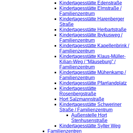
Kindertagesstätte Edenstraße
Kindertagesstätte Elmstraße /
Familienzentrum
Kindertagesstätte Harenberger
Straße
Kindertagesstätte Herbartstraße
Kindertagesstätte Ibykusweg /
Familienzentrum
Kindertagesstätte Kapellenbrink /
Familienzentrum
Kindertagesstätte Klaus-Müller-
Kilian-Weg / “Mäuseburg” /
Familienzentrum
Kindertagesstätte Mühenkamp /
Familienzentrum
Kindertagesstätte Pfarrlandplatz
Kindertagesstätte
Rosenbergstraße
Hort Salzmannstraße
Kindertagesstätte Schweriner
Straße / Familienzentrum
Außenstelle Hort
Stenhusenstraße
Kindertagesstätte Sylter Weg
Familienzentren