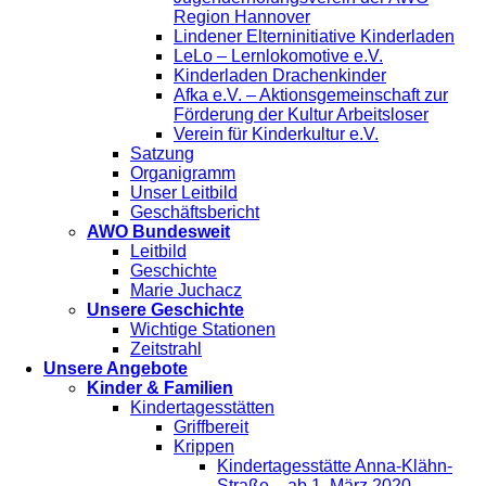
Region Hannover
Lindener Elterninitiative Kinderladen
LeLo – Lernlokomotive e.V.
Kinderladen Drachenkinder
Afka e.V. – Aktionsgemeinschaft zur
Förderung der Kultur Arbeitsloser
Verein für Kinderkultur e.V.
Satzung
Organigramm
Unser Leitbild
Geschäftsbericht
AWO Bundesweit
Leitbild
Geschichte
Marie Juchacz
Unsere Geschichte
Wichtige Stationen
Zeitstrahl
Unsere Angebote
Kinder & Familien
Kindertagesstätten
Griffbereit
Krippen
Kindertagesstätte Anna-Klähn-
Straße – ab 1. März 2020