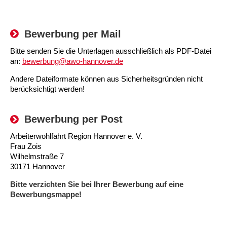
Kindertagesstätte Moorlilienweg /
Kindertagesstätte Schneiderberg
Offene Sprach-Sprechstunde
Familienzentrum
Kindertagesstätte Sylter Weg
Kindertagesstätte Mühenkamp / Familienzentrum
Bewerbung per Mail
Bitte senden Sie die Unterlagen ausschließlich als PDF-Datei
Kindertagesstätte Petermannstraße /
Kindertagesstätte Tresckowstraße
an:
bewerbung@awo-hannover.de
Familienzentrum
Andere Dateiformate können aus Sicherheitsgründen nicht
Kindertagesstätte Voltmerstraße
Kindertagesstätte Pfarrlandplatz
berücksichtigt werden!
Kindertagesstätte Wiehbergstraße
Hör- und Sprachheilkindergarten Ratswiese
Bewerbung per Post
Kindertagesstätte Rosenbergstraße
Arbeiterwohlfahrt Region Hannover e. V.
Frau Zois
Wilhelmstraße 7
Kindertagesstätte Schneiderberg
30171 Hannover
Kindertagesstätte Schweriner Straße /
Bitte verzichten Sie bei Ihrer Bewerbung auf eine
Familienzentrum
Bewerbungsmappe!
Kindertagesstätte Sylter Weg