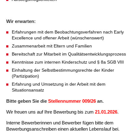
Kindertagesstätte Johannes-Lau-Hof
Kindertagesstätte Herbartstraße
Kindertagesstätte Klaus-Müller-Kilian-Weg /
Kindertagesstätte Hiltrud-Grote-Weg
“Mäuseburg” / Familienzentrum
Wir erwarten:
Kindertagesstätte König-Ludwig-Straße
Kindertagesstätte Ibykusweg / Familienzentrum
Erfahrungen mit dem Beobachtungsverfahren nach Early
Excellence und offener Arbeit (wünschenswert)
Zusammenarbeit mit Eltern und Familien
Kindertagesstätte Langes Feld “Deisterspatzen”
Kindertagesstätte Johannes-Lau-Hof
Bereitschaft zur Mitarbeit im Qualitätsentwicklungsprozess
Kindertagesstätte Moorlilienweg /
Kindertagesstätte Kapellenbrink /
Kenntnisse zum internen Kinderschutz und § 8a SGB VIII
Familienzentrum
Familienzentrum
Einhaltung der Selbstbestimmungsrechte der Kinder
(Partizipation)
Kindertagesstätte Petermannstraße /
Kindertagesstätte Klaus-Müller-Kilian-Weg /
Familienzentrum
“Mäuseburg” / Familienzentrum
Erfahrung und Umsetzung in der Arbeit mit dem
Situationsansatz
Kindertagesstätte Pfarrlandplatz
Kindertagesstätte König-Ludwig-Straße
Bitte geben Sie die
Stellennummer 009/26
an.
Kindertagesstätte Rosenbergstraße
Kindertagesstätte Langes Feld “Deisterspatzen”
Wir freuen uns auf Ihre Bewerbung bis zum
21.01.2026
.
Interne Bewerberinnen und Bewerber fügen bitte dem
Krippe Schleswiger Straße
Kindertagesstätte Levester Straße
Bewerbungsanschreiben einen aktuellen Lebenslauf bei.