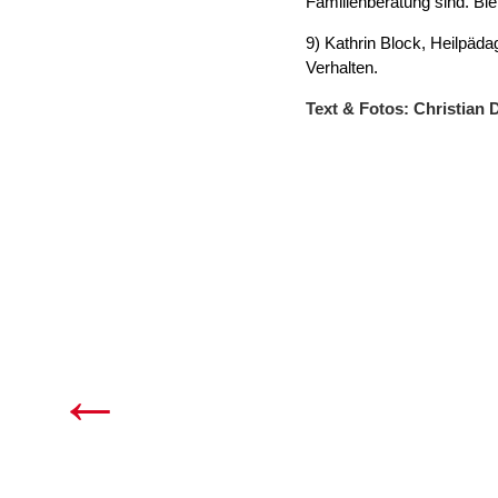
Familienberatung sind. Bi
9) Kathrin Block, Heilpäd
Verhalten.
Text & Fotos: Christia