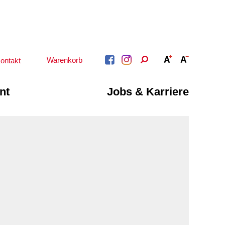
Warenkorb
ontakt
nt
Jobs & Karriere
BERATUNG &
ARBEIT &
BETREUUNG
QUALIFIZIERUNG
Psychosoziale
Beratung &
Angebote
Qualifizierung
Gesetzliche Betreuung
Fortbildung
Beratung für Menschen
n
Quartiersmanagement
mit Schwerbehinderung
ote
Schuldnerberatung
im Arbeitsleben
Behördenbegleitung
Betätigung für
und Formulare
Menschen mit