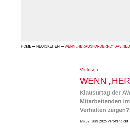
Geschäftsbericht
Schule
Bera
Wohnen
Freizeiten
häus
Gesundheit & Sport
Frau
Regi
Rat & Hilfe
Schw
Schw
Konf
HOME
NEUIGKEITEN
WENN „HERAUSFORDERND“ DAS NEU
Vorlesen
WENN „HER
Klausurtag der AW
Mitarbeitenden im
Verhalten zeigen?
am 02. Juni 2025 veröffentlicht