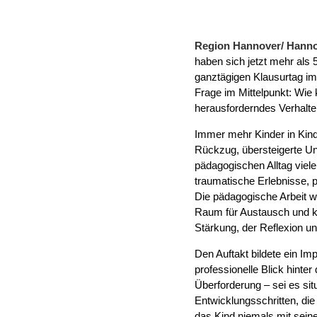
Region Hannover/ Hanno
haben sich jetzt mehr als
ganztägigen Klausurtag im
Frage im Mittelpunkt: Wie
herausforderndes Verhalt
Immer mehr Kinder in Kinde
Rückzug, übersteigerte U
pädagogischen Alltag viel
traumatische Erlebnisse, p
Die pädagogische Arbeit wi
Raum für Austausch und ko
Stärkung, der Reflexion 
Den Auftakt bildete ein I
professionelle Blick hinte
Überforderung – sei es si
Entwicklungsschritten, di
das Kind niemals mit seine