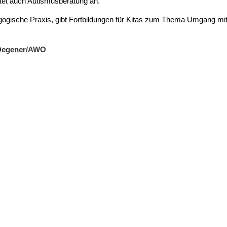
etet auch Autismusberatung an.
agogische Praxis, gibt Fortbildungen für Kitas zum Thema Umgang m
n Degener/AWO