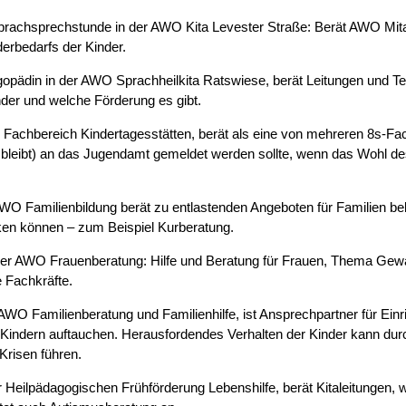
 Sprachsprechstunde in der AWO Kita Levester Straße: Berät AWO Mita
derbedarfs der Kinder.
opädin in der AWO Sprachheilkita Ratswiese, berät Leitungen und Te
der und welche Förderung es gibt.
achbereich Kindertagesstätten, berät als eine von mehreren 8s-Fach
bleibt) an das Jugendamt gemeldet werden sollte, wenn das Wohl des
O Familienbildung berät zu entlastenden Angeboten für Familien bel
rken können – zum Beispiel Kurberatung.
er AWO Frauenberatung: Hilfe und Beratung für Frauen, Thema Gewa
 Fachkräfte.
AWO Familienberatung und Familienhilfe, ist Ansprechpartner für Ein
 Kindern auftauchen. Herausfordendes Verhalten der Kinder kann durc
Krisen führen.
r Heilpädagogischen Frühförderung Lebenshilfe, berät Kitaleitungen, 