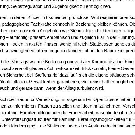
erung, Selbstregulation und Zugehörigkeit zu ermöglichen.
ionen, in denen Kinder mit scheinbar grundloser Wut reagieren oder s
e pädagogische Fachkräfte dennoch in Beziehung bleiben können. Ob 
ächen oder konkreten Angeboten wie Stehgreifgeschichten oder ruhi
ng – aufrichtig, präsent, empathisch und zugleich klar in der Führung
nen – seien in akuten Phasen wenig hilfreich. Stattdessen gehe es d
e mit schwierigen Gefühlen umgehen können, ohne den Raum zu spren
nkt des Vortrags war die Bedeutung nonverbaler Kommunikation. Kinder
rwachsene oft glauben. Aufmerksamkeit, Blickkontakt, kleine Gesten –
en Sicherheit bei.
Steffens
rief dazu auf, sich die eigene pädagogisc
tuale pflegen, Gewaltfreiheit garantieren, Gemeinschaft ermöglichen
auch und gerade dann, wenn der Alltag turbulent wird.
 sich der Raum für Vernetzung. Im sogenannten Open Space hatten d
ionen zu informieren, Fragen zu stellen und Ideen mitzunehmen. Ver
beratung, Familienbildung oder die Frauenarbeit präsentierten ihre 
 Unterstützungsstrukturen für Familien, Beratungsmöglichkeiten für F
ernden Kindern ging – die Stationen luden zum Austausch ein und wurd