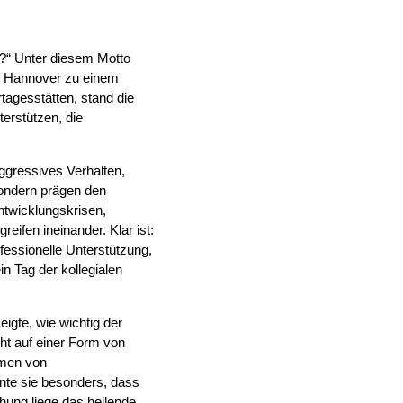
!?“ Unter diesem Motto
on Hannover zu einem
tagesstätten, stand die
erstützen, die
Aggressives Verhalten,
ondern prägen den
ntwicklungskrisen,
eifen ineinander. Klar ist:
fessionelle Unterstützung,
n Tag der kollegialen
zeigte, wie wichtig der
uht auf einer Form von
hmen von
nte sie besonders, dass
hung liege das heilende