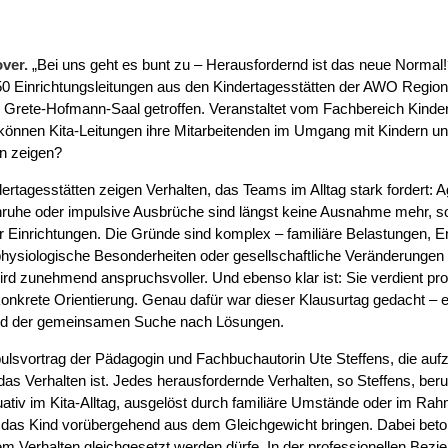
ver.
„Bei uns geht es bunt zu – Herausfordernd ist das neue Normal
 50 Einrichtungsleitungen aus den Kindertagesstätten der AWO Regi
 Grete-Hofmann-Saal getroffen. Veranstaltet vom Fachbereich Kinder
 können Kita-Leitungen ihre Mitarbeitenden im Umgang mit Kindern unt
en zeigen?
rtagesstätten zeigen Verhalten, das Teams im Alltag stark fordert: 
nruhe oder impulsive Ausbrüche sind längst keine Ausnahme mehr, s
er Einrichtungen. Die Gründe sind komplex – familiäre Belastungen, E
hysiologische Besonderheiten oder gesellschaftliche Veränderungen gr
rd zunehmend anspruchsvoller. Und ebenso klar ist: Sie verdient pro
nkrete Orientierung. Genau dafür war dieser Klausurtag gedacht – ei
und der gemeinsamen Suche nach Lösungen.
mpulsvortrag der Pädagogin und Fachbuchautorin Ute
Steffens
, die auf
r das Verhalten ist. Jedes herausfordernde Verhalten, so
Steffens
, ber
tuativ im Kita-Alltag, ausgelöst durch familiäre Umstände oder im Ra
e das Kind vorübergehend aus dem Gleichgewicht bringen. Dabei beto
m Verhalten gleichgesetzt werden dürfe. In der professionellen Bezie