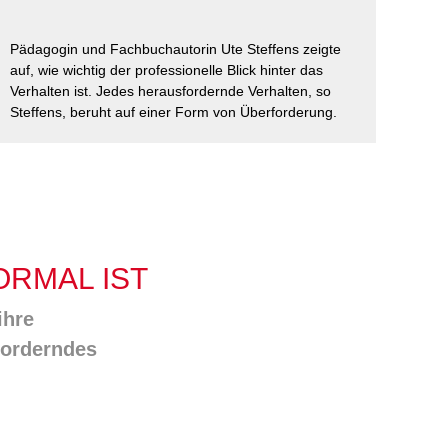
ausfüllen
psychischen
Beeinträchtigungen
Repair Café
Pädagogin und Fachbuchautorin Ute Steffens zeigte
Stromsparcheck
auf, wie wichtig der professionelle Blick hinter das
Familie
Verhalten ist. Jedes herausfordernde Verhalten, so
Jugendliche
Steffens, beruht auf einer Form von Überforderung.
Ältere Menschen
Migration
Menschen mit
Behinderungen
RMAL IST
ihre
forderndes