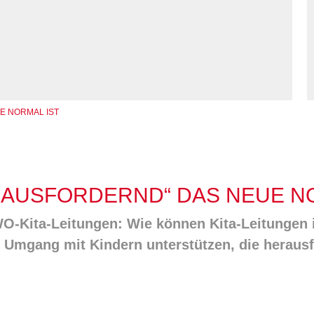
Kommunikation und
tung für Frauen bei
Teilhabe
licher Gewalt
enhaus in der
on Hannover
angeren- und
angerschafts-
liktberatung
E NORMAL IST
AUSFORDERND“ DAS NEUE NO
O-Kita-Leitungen: Wie können Kita-Leitungen 
 Umgang mit Kindern unterstützen, die heraus