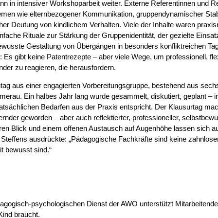
n in intensiver Workshoparbeit weiter. Externe Referentinnen und Re
men wie elternbezogener Kommunikation, gruppendynamischer Stabi
er Deutung von kindlichem Verhalten. Viele der Inhalte waren praxisn
nfache Rituale zur Stärkung der Gruppenidentität, der gezielte Einsat
ewusste Gestaltung von Übergängen in besonders konfliktreichen Tag
Es gibt keine Patentrezepte – aber viele Wege, um professionell, fle
inder zu reagieren, die herausfordern.
htag aus einer engagierten Vorbereitungsgruppe, bestehend aus sech
merau. Ein halbes Jahr lang wurde gesammelt, diskutiert, geplant – 
tatsächlichen Bedarfen aus der Praxis entspricht. Der Klausurtag macht
dernder geworden – aber auch reflektierter, professioneller, selbstbe
ren Blick und einem offenen Austausch auf Augenhöhe lassen sich au
e
Steffens
ausdrückte: „Pädagogische Fachkräfte sind keine zahnlosen
it bewusst sind.“
agogisch-psychologischen Dienst der AWO unterstützt Mitarbeitende
Kind braucht.