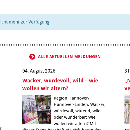
Integrationskurse
enberatung in
Angebote
dorf, Lehrte,
Berufssprachkurse
Wohnen & Pflege
de, Uetze
Kommunikation und
Information & Hilfe
tung für Frauen bei
nicht mehr zur Verfügung.
Teilhabe
licher Gewalt
enhaus in der
on Hannover
angeren- und
angerschafts-
liktberatung
ALLE AKTUELLEN MELDUNGEN
04. August 2026
31
Wacker, würdevoll, wild – wie
„N
wollen wir altern?
ve
Region Hannover/
Hannover-Linden. Wacker,
würdevoll, wütend, wild
oder wunderbar: Wie
wollen wir altern? Mit
r
dieser Frage beschäftigte sich heute der
Ad