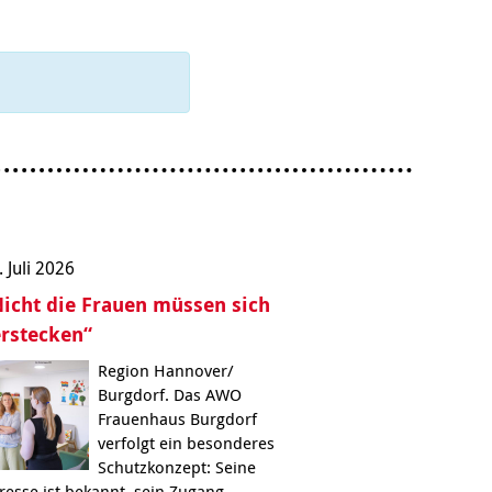
Behördenbegleitung
und Formulare
Betätigung für
ausfüllen
Menschen mit
psychischen
Repair Café
Beeinträchtigungen
Stromsparcheck
Familie
Jugendliche
Ältere Menschen
Migration
Menschen mit
. Juli 2026
Behinderungen
icht die Frauen müssen sich
rstecken“
Region Hannover/
Burgdorf. Das AWO
Frauenhaus Burgdorf
verfolgt ein besonderes
Schutzkonzept: Seine
resse ist bekannt, sein Zugang