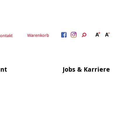
Warenkorb
ontakt
nt
Jobs & Karriere
BERATUNG &
ARBEIT &
BETREUUNG
QUALIFIZIERUNG
Beratung &
Psychosoziale Angebote
Qualifizierung
Gesetzliche Betreuung
Fortbildung
Quartiersmanagement
Beratung für Menschen
n
Schuldnerberatung
mit Schwerbehinderung
im Arbeitsleben