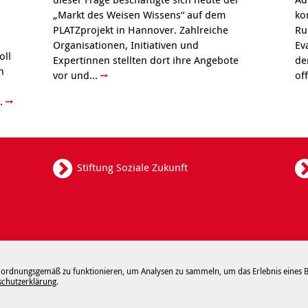
„Markt des Weisen Wissens“ auf dem
ko
PLATZprojekt in Hannover. Zahlreiche
Ru
Organisationen, Initiativen und
Ev
oll
Expertinnen stellten dort ihre Angebote
de
h
vor und...
of
..
Stiftung Soziale Zukunft
Datenschutz
Sitemap
Hinweisgebersystem
I
 ordnungsgemäß zu funktionieren, um Analysen zu sammeln, um das Erlebnis eines 
schutzerklärung
.