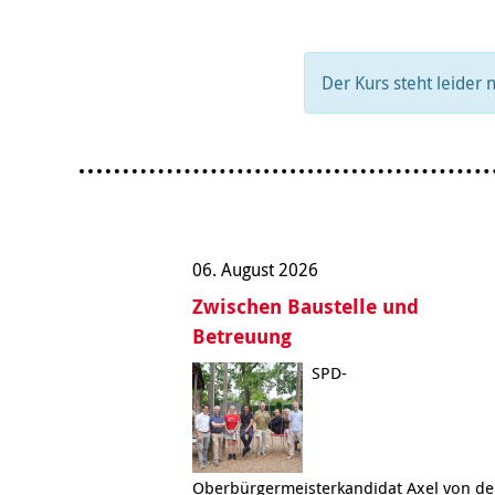
Organigramm
Eltern und Kinder
Frau
Unser Jugendverband
Burg
Unser Leitbild
Eltern
Sehn
Weiterbildung
Geschäftsbericht
Schule
Bera
Der Kurs steht leider 
Wohnen
Freizeiten
häus
Gesundheit & Sport
Frau
Regi
Rat & Hilfe
Schw
Schw
Konf
06. August 2026
Zwischen Baustelle und
Betreuung
SPD-
Oberbürgermeisterkandidat Axel von de