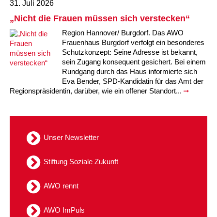
31. Juli 2026
Kindertagesstätte Moorlilienweg /
Kindertagesstätte Schneiderberg
Offene Sprach-Sprechstunde
„Nicht die Frauen müssen sich verstecken“
Familienzentrum
Region Hannover/ Burgdorf. Das AWO
Kindertagesstätte Sylter Weg
Kindertagesstätte Mühenkamp / Familienzentrum
Frauenhaus Burgdorf verfolgt ein besonderes
Schutzkonzept: Seine Adresse ist bekannt,
Kindertagesstätte Petermannstraße /
sein Zugang konsequent gesichert. Bei einem
Kindertagesstätte Tresckowstraße
Familienzentrum
Rundgang durch das Haus informierte sich
Eva Bender, SPD-Kandidatin für das Amt der
Kindertagesstätte Voltmerstraße
Kindertagesstätte Pfarrlandplatz
Regionspräsidentin, darüber, wie ein offener Standort...
Kindertagesstätte Wiehbergstraße
Hör- und Sprachheilkindergarten Ratswiese
Unser Newsletter
Kindertagesstätte Rosenbergstraße
Stiftung Soziale Zukunft
Kindertagesstätte Schneiderberg
Kindertagesstätte Schweriner Straße /
AWO rennt
Familienzentrum
AWO ImPuls
Kindertagesstätte Sylter Weg