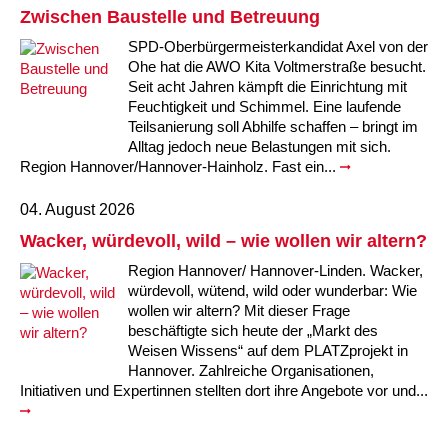
Zwischen Baustelle und Betreuung
Kindertagesstätte Johannes-Lau-Hof
Kindertagesstätte Herbartstraße
SPD-Oberbürgermeisterkandidat Axel von der
Kindertagesstätte Klaus-Müller-Kilian-Weg /
Ohe hat die AWO Kita Voltmerstraße besucht.
Kindertagesstätte Hiltrud-Grote-Weg
“Mäuseburg” / Familienzentrum
Seit acht Jahren kämpft die Einrichtung mit
Feuchtigkeit und Schimmel. Eine laufende
Kindertagesstätte König-Ludwig-Straße
Kindertagesstätte Ibykusweg / Familienzentrum
Teilsanierung soll Abhilfe schaffen – bringt im
Alltag jedoch neue Belastungen mit sich.
Region Hannover/Hannover-Hainholz. Fast ein...
Kindertagesstätte Langes Feld “Deisterspatzen”
Kindertagesstätte Johannes-Lau-Hof
04. August 2026
Kindertagesstätte Moorlilienweg /
Kindertagesstätte Kapellenbrink /
Familienzentrum
Familienzentrum
Wacker, würdevoll, wild – wie wollen wir altern?
Kindertagesstätte Petermannstraße /
Kindertagesstätte Klaus-Müller-Kilian-Weg /
Region Hannover/ Hannover-Linden. Wacker,
Familienzentrum
“Mäuseburg” / Familienzentrum
würdevoll, wütend, wild oder wunderbar: Wie
wollen wir altern? Mit dieser Frage
Kindertagesstätte Pfarrlandplatz
Kindertagesstätte König-Ludwig-Straße
beschäftigte sich heute der „Markt des
Weisen Wissens“ auf dem PLATZprojekt in
Hannover. Zahlreiche Organisationen,
Kindertagesstätte Rosenbergstraße
Kindertagesstätte Langes Feld “Deisterspatzen”
Initiativen und Expertinnen stellten dort ihre Angebote vor und...
Krippe Schleswiger Straße
Kindertagesstätte Levester Straße