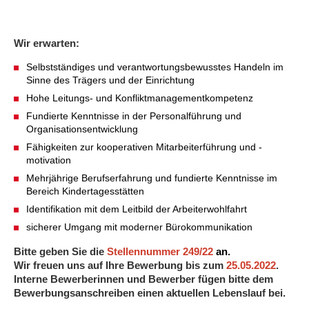
Kindertagesstätte Johannes-Lau-Hof
Kindertagesstätte Herbartstraße
Kindertagesstätte Klaus-Müller-Kilian-Weg /
Kindertagesstätte Hiltrud-Grote-Weg
“Mäuseburg” / Familienzentrum
Wir erwarten:
Selbstständiges und verantwortungsbewusstes Handeln im
Kindertagesstätte König-Ludwig-Straße
Kindertagesstätte Ibykusweg / Familienzentrum
Sinne des Trägers und der Einrichtung
Hohe Leitungs- und Konfliktmanagementkompetenz
Kindertagesstätte Langes Feld “Deisterspatzen”
Kindertagesstätte Johannes-Lau-Hof
Fundierte Kenntnisse in der Personalführung und
Organisationsentwicklung
Kindertagesstätte Moorlilienweg /
Kindertagesstätte Kapellenbrink /
Fähigkeiten zur kooperativen Mitarbeiterführung und -
Familienzentrum
Familienzentrum
motivation
Kindertagesstätte Petermannstraße /
Kindertagesstätte Klaus-Müller-Kilian-Weg /
Mehrjährige Berufserfahrung und fundierte Kenntnisse im
Familienzentrum
“Mäuseburg” / Familienzentrum
Bereich Kindertagesstätten
Identifikation mit dem Leitbild der Arbeiterwohlfahrt
Kindertagesstätte Pfarrlandplatz
Kindertagesstätte König-Ludwig-Straße
sicherer Umgang mit moderner Bürokommunikation
Kindertagesstätte Rosenbergstraße
Kindertagesstätte Langes Feld “Deisterspatzen”
Bitte geben Sie die
Stellennummer 249/22
an.
Wir freuen uns auf Ihre Bewerbung bis zum
25.05.2022
.
Interne Bewerberinnen und Bewerber fügen bitte dem
Krippe Schleswiger Straße
Kindertagesstätte Levester Straße
Bewerbungsanschreiben einen aktuellen Lebenslauf bei.