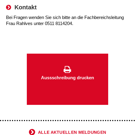
Kontakt
Kindertagesstätte Tresckowstraße
Bei Fragen wenden Sie sich bitte an die Fachbereichsleitung
Kindertagesstätte Voltmerstraße
Frau Rahlves unter 0511 8114204.
Kindertagesstätte Wiehbergstraße
Aussschreibung drucken
ALLE AKTUELLEN MELDUNGEN