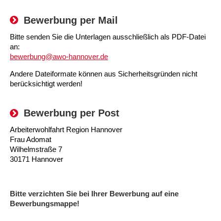
Kindertagesstätte Moorlilienweg /
Kindertagesstätte Schneiderberg
Offene Sprach-Sprechstunde
Familienzentrum
Bewerbung per Mail
Kindertagesstätte Sylter Weg
Kindertagesstätte Mühenkamp / Familienzentrum
Bitte senden Sie die Unterlagen ausschließlich als PDF-Datei
an:
Kindertagesstätte Petermannstraße /
Kindertagesstätte Tresckowstraße
bewerbung@awo-hannover.de
Familienzentrum
Andere Dateiformate können aus Sicherheitsgründen nicht
Kindertagesstätte Voltmerstraße
Kindertagesstätte Pfarrlandplatz
berücksichtigt werden!
Kindertagesstätte Wiehbergstraße
Hör- und Sprachheilkindergarten Ratswiese
Bewerbung per Post
Arbeiterwohlfahrt Region Hannover
Kindertagesstätte Rosenbergstraße
Frau Adomat
Wilhelmstraße 7
Kindertagesstätte Schneiderberg
30171 Hannover
Kindertagesstätte Schweriner Straße /
Familienzentrum
Bitte verzichten Sie bei Ihrer Bewerbung auf eine
Bewerbungsmappe!
Kindertagesstätte Sylter Weg