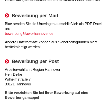
Kindertagesstätte Moorlilienweg /
Kindertagesstätte Schneiderberg
Offene Sprach-Sprechstunde
Familienzentrum
Bewerbung per Mail
Kindertagesstätte Sylter Weg
Kindertagesstätte Mühenkamp / Familienzentrum
Bitte senden Sie die Unterlagen ausschließlich als PDF-Datei
Kindertagesstätte Petermannstraße /
Kindertagesstätte Tresckowstraße
an:
Familienzentrum
bewerbung@awo-hannover.de
Kindertagesstätte Voltmerstraße
Kindertagesstätte Pfarrlandplatz
Andere Dateiformate können aus Sicherheitsgründen nicht
berücksichtigt werden!
Kindertagesstätte Wiehbergstraße
Hör- und Sprachheilkindergarten Ratswiese
Bewerbung per Post
Kindertagesstätte Rosenbergstraße
Arbeiterwohlfahrt Region Hannover
Herr Deike
Kindertagesstätte Schneiderberg
Wilhelmstraße 7
30171 Hannover
Kindertagesstätte Schweriner Straße /
Familienzentrum
Bitte verzichten Sie bei Ihrer Bewerbung auf eine
Bewerbungsmappe!
Kindertagesstätte Sylter Weg