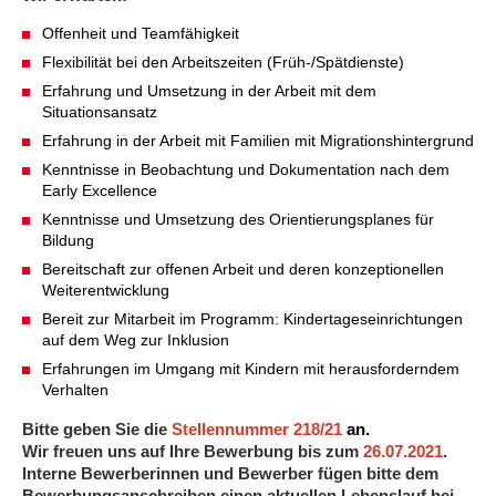
Kindertagesstätte Johannes-Lau-Hof
Kindertagesstätte Herbartstraße
Offenheit und Teamfähigkeit
Kindertagesstätte Klaus-Müller-Kilian-Weg /
Kindertagesstätte Hiltrud-Grote-Weg
Flexibilität bei den Arbeitszeiten (Früh-/Spätdienste)
“Mäuseburg” / Familienzentrum
Erfahrung und Umsetzung in der Arbeit mit dem
Situationsansatz
Kindertagesstätte König-Ludwig-Straße
Kindertagesstätte Ibykusweg / Familienzentrum
Erfahrung in der Arbeit mit Familien mit Migrationshintergrund
Kenntnisse in Beobachtung und Dokumentation nach dem
Kindertagesstätte Langes Feld “Deisterspatzen”
Kindertagesstätte Johannes-Lau-Hof
Early Excellence
Kindertagesstätte Moorlilienweg /
Kindertagesstätte Kapellenbrink /
Kenntnisse und Umsetzung des Orientierungsplanes für
Familienzentrum
Familienzentrum
Bildung
Bereitschaft zur offenen Arbeit und deren konzeptionellen
Kindertagesstätte Petermannstraße /
Kindertagesstätte Klaus-Müller-Kilian-Weg /
Weiterentwicklung
Familienzentrum
“Mäuseburg” / Familienzentrum
Bereit zur Mitarbeit im Programm: Kindertageseinrichtungen
Kindertagesstätte Pfarrlandplatz
Kindertagesstätte König-Ludwig-Straße
auf dem Weg zur Inklusion
Erfahrungen im Umgang mit Kindern mit herausforderndem
Verhalten
Kindertagesstätte Rosenbergstraße
Kindertagesstätte Langes Feld “Deisterspatzen”
Bitte geben Sie die
Stellennummer 218/21
an.
Wir freuen uns auf Ihre Bewerbung bis zum
26.07.2021
.
Krippe Schleswiger Straße
Kindertagesstätte Levester Straße
Interne Bewerberinnen und Bewerber fügen bitte dem
Bewerbungsanschreiben einen aktuellen Lebenslauf bei.