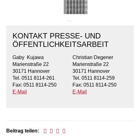
ihre
Andreas
Rebecca
ihre
Andreas
Rebecca
ihre
Kindertagesstätte Tresckowstraße
Angehörigen.
Philippi.
Schamber.
Angehörigen.
Philippi.
Schamber.
Angehörigen.
Kindertagesstätte Voltmerstraße
KONTAKT PRESSE- UND
Kindertagesstätte Wiehbergstraße
ÖFFENTLICHKEITSARBEIT
Gaby Kujawa
Christian Degener
Marienstraße 22
Marienstraße 22
30171 Hannover
30171 Hannover
Tel. 0511 8114-261
Tel. 0511 8114-259
Fax: 0511 8114-250
Fax: 0511 8114-250
E-Mail
E-Mail
Beitrag teilen: