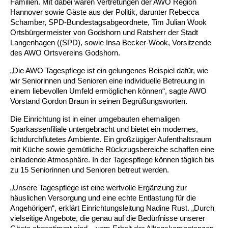
Familien. Mit dabei waren Vertretungen der AWO Region
Hannover sowie Gäste aus der Politik, darunter Rebecca
Ältere Menschen
Online Pflege- und Seniorenberatung
Helfende Hände
Beratungsangebote
Jugendwohnen im Stadtteil
Ortsverein Arnum
Ortsverein Godshorn
Kindertagesstätte Freytagstraße
Kindertagesstätte Elmstraße / Familienzentrum
Kindertagesstätte Pfarrlandplatz
Kindertagesstätte Mühenkamp / Familienzentrum
Life Kinetik
Schamber, SPD-Bundestagsabgeordnete, Tim Julian Wook
Ortsbürgermeister von Godshorn und Ratsherr der Stadt
Kindertagesstätte Freudenthalstraße /
Kindertagesstätte Petermannstraße /
Langenhagen ((SPD), sowie Insa Becker-Wook, Vorsitzende
Migration
Pflege und Wohnen
Behördenbegleitung und Formularausfüllhilfe
Ortsverein Barsinghausen
Ortsverein Garbsen
Kindertagesstätte Gehägestraße
Kindertagesstätte Rosenbergstraße
Yoga mit Baby
Familienzentrum
Familienzentrum
des AWO Ortsvereins Godshorn.
Kindertagesstätte Gottfried-Keller-Straße /
Kindertagesstätte Schweriner Straße /
„Die AWO Tagespflege ist ein gelungenes Beispiel dafür, wie
Menschen mit Behinderungen
Mehrsprachige Beratung
Berufssprachkurse
Ortsverein Bennigsen
Ortsverein Fuhrberg
Kindertagesstätte Freytagstraße
Hort Salzmannstraße
Yoga in der Schwangerschaft
Familienzentrum
Familienzentrum
wir Seniorinnen und Senioren eine individuelle Betreuung in
einem liebevollen Umfeld ermöglichen können“, sagte AWO
Kindertagesstätte Schweriner Straße /
Wegweiser Seniorenkompass
Migrationsberatung für junge Menschen
Ortsverein Bredenbeck
Ortsverein Berenbostel
Kindertagesstätte Große Pranke
Kindertagesstätte Gehägestraße
Stretch und Relax
Vorstand Gordon Braun in seinen Begrüßungsworten.
Familienzentrum
Die Einrichtung ist in einer umgebauten ehemaligen
Infotelefon
Interkulturelle Beratung für ältere Menschen
Ortsverein Burgdorf
Kindertagesstätte Herbartstraße
Kindertagesstätte Gorch-Fock-Straße
Außenstelle Hort Stenhusenstraße
Kindertagesstätte Sylter Weg
Fitness für Frauen
Sparkassenfiliale untergebracht und bietet ein modernes,
lichtdurchflutetes Ambiente. Ein großzügiger Aufenthaltsraum
Kindertagesstätte Gottfried-Keller-Straße /
mit Küche sowie gemütliche Rückzugsbereiche schaffen eine
Ortsverein Burgdorf
Kindertagesstätte Hiltrud-Grote-Weg
Familienzentrum
einladende Atmosphäre. In der Tagespflege können täglich bis
zu 15 Seniorinnen und Senioren betreut werden.
Ortsverein Engelbostel-Schulenburg
Krippe Höltystraße
Kindertagesstätte Große Pranke
„Unsere Tagespflege ist eine wertvolle Ergänzung zur
häuslichen Versorgung und eine echte Entlastung für die
Kindertagesstätte Ibykusweg / Familienzentrum
Kindertagesstätte Harenberger Straße
Angehörigen“, erklärt Einrichtungsleitung Nadine Rust. „Durch
vielseitige Angebote, die genau auf die Bedürfnisse unserer