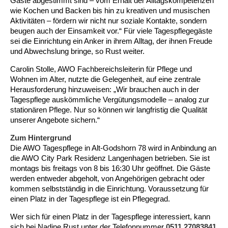
Gäste abgestimmt sind – vom Erhalt der Alltagskompetenzen
Kindertagesstätte Johannes-Lau-Hof
Kindertagesstätte Herbartstraße
wie Kochen und Backen bis hin zu kreativen und musischen
Aktivitäten – fördern wir nicht nur soziale Kontakte, sondern
Kindertagesstätte Klaus-Müller-Kilian-Weg /
Kindertagesstätte Hiltrud-Grote-Weg
beugen auch der Einsamkeit vor.“ Für viele Tagespflegegäste
“Mäuseburg” / Familienzentrum
sei die Einrichtung ein Anker in ihrem Alltag, der ihnen Freude
und Abwechslung bringe, so Rust weiter.
Kindertagesstätte König-Ludwig-Straße
Kindertagesstätte Ibykusweg / Familienzentrum
Carolin Stolle, AWO Fachbereichsleiterin für Pflege und
Kindertagesstätte Langes Feld “Deisterspatzen”
Kindertagesstätte Johannes-Lau-Hof
Wohnen im Alter, nutzte die Gelegenheit, auf eine zentrale
Herausforderung hinzuweisen: „Wir brauchen auch in der
Tagespflege auskömmliche Vergütungsmodelle – analog zur
Kindertagesstätte Moorlilienweg /
Kindertagesstätte Kapellenbrink /
Familienzentrum
Familienzentrum
stationären Pflege. Nur so können wir langfristig die Qualität
unserer Angebote sichern.“
Gemeinsames
Gemeinsames
Kindertagesstätte Petermannstraße /
Kindertagesstätte Klaus-Müller-Kilian-Weg /
Frühstück
Frühstück
Familienzentrum
“Mäuseburg” / Familienzentrum
Zum Hintergrund
in
in
der
der
Die AWO Tagespflege in Alt-Godshorn 78 wird in Anbindung an
AWO
AWO
Kindertagesstätte Pfarrlandplatz
Kindertagesstätte König-Ludwig-Straße
die AWO City Park Residenz Langenhagen betrieben. Sie ist
Tagespflege:
Tagespflege:
montags bis freitags von 8 bis 16:30 Uhr geöffnet. Die Gäste
Hinten
Hinten
werden entweder abgeholt, von Angehörigen gebracht oder
rechts
rechts
Kindertagesstätte Rosenbergstraße
Kindertagesstätte Langes Feld “Deisterspatzen”
Sozialminister
Sozialminister
kommen selbstständig in die Einrichtung. Voraussetzung für
Dr.
Dr.
einen Platz in der Tagespflege ist ein Pflegegrad.
Andreas
Andreas
Krippe Schleswiger Straße
Kindertagesstätte Levester Straße
Philippi,
Philippi,
Wer sich für einen Platz in der Tagespflege interessiert, kann
daneben
daneben
sich bei Nadine Rust unter der Telefonnummer
0511 27083841
AWO
AWO