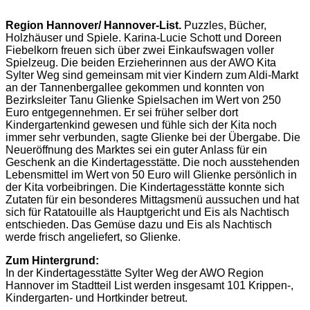
Region Hannover/ Hannover-List.
Puzzles, Bücher,
Holzhäuser und Spiele. Karina-Lucie Schott und Doreen
Fiebelkorn freuen sich über zwei Einkaufswagen voller
Spielzeug. Die beiden Erzieherinnen aus der AWO Kita
Sylter Weg sind gemeinsam mit vier Kindern zum Aldi-Markt
an der Tannenbergallee gekommen und konnten von
Bezirksleiter Tanu Glienke Spielsachen im Wert von 250
Euro entgegennehmen. Er sei früher selber dort
Kindergartenkind gewesen und fühle sich der Kita noch
immer sehr verbunden, sagte Glienke bei der Übergabe. Die
Neueröffnung des Marktes sei ein guter Anlass für ein
Geschenk an die Kindertagesstätte. Die noch ausstehenden
Lebensmittel im Wert von 50 Euro will Glienke persönlich in
der Kita vorbeibringen. Die Kindertagesstätte konnte sich
Zutaten für ein besonderes Mittagsmenü aussuchen und hat
sich für Ratatouille als Hauptgericht und Eis als Nachtisch
entschieden. Das Gemüse dazu und Eis als Nachtisch
werde frisch angeliefert, so Glienke.
Zum Hintergrund:
In der Kindertagesstätte Sylter Weg der AWO Region
Hannover im Stadtteil List werden insgesamt 101 Krippen-,
Kindergarten- und Hortkinder betreut.