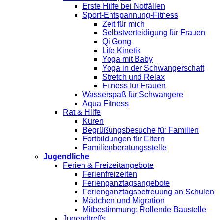
Erste Hilfe bei Notfällen
Sport-Entspannung-Fitness
Zeit für mich
Selbstverteidigung für Frauen
Qi Gong
Life Kinetik
Yoga mit Baby
Yoga in der Schwangerschaft
Stretch und Relax
Fitness für Frauen
Wasserspaß für Schwangere
Aqua Fitness
Rat & Hilfe
Kuren
Begrüßungsbesuche für Familien
Fortbildungen für Eltern
Familienberatungsstelle
Jugendliche
Ferien & Freizeitangebote
Ferienfreizeiten
Ferienganztagsangebote
Ferienganztagsbetreuung an Schulen
Mädchen und Migration
Mitbestimmung: Rollende Baustelle
Jugendtreffs