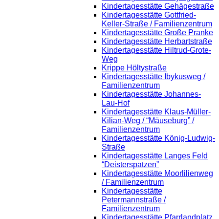
Kindertagesstätte Gehägestraße
Kindertagesstätte Gottfried-
Keller-Straße / Familienzentrum
Kindertagesstätte Große Pranke
Kindertagesstätte Herbartstraße
Kindertagesstätte Hiltrud-Grote-
Weg
Krippe Höltystraße
Kindertagesstätte Ibykusweg /
Familienzentrum
Kindertagesstätte Johannes-
Lau-Hof
Kindertagesstätte Klaus-Müller-
Kilian-Weg / “Mäuseburg” /
Familienzentrum
Kindertagesstätte König-Ludwig-
Straße
Kindertagesstätte Langes Feld
“Deisterspatzen”
Kindertagesstätte Moorlilienweg
/ Familienzentrum
Kindertagesstätte
Petermannstraße /
Familienzentrum
Kindertagesstätte Pfarrlandplatz