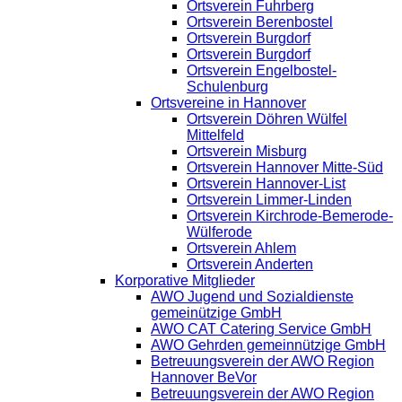
Ortsverein Fuhrberg
Ortsverein Berenbostel
Ortsverein Burgdorf
Ortsverein Burgdorf
Ortsverein Engelbostel-
Schulenburg
Ortsvereine in Hannover
Ortsverein Döhren Wülfel
Mittelfeld
Ortsverein Misburg
Ortsverein Hannover Mitte-Süd
Ortsverein Hannover-List
Ortsverein Limmer-Linden
Ortsverein Kirchrode-Bemerode-
Wülferode
Ortsverein Ahlem
Ortsverein Anderten
Korporative Mitglieder
AWO Jugend und Sozialdienste
gemeinützige GmbH
AWO CAT Catering Service GmbH
AWO Gehrden gemeinnützige GmbH
Betreuungsverein der AWO Region
Hannover BeVor
Betreuungsverein der AWO Region