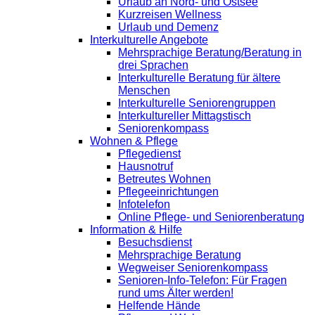
Urlaub an Nord- und Ostsee
Kurzreisen Wellness
Urlaub und Demenz
Interkulturelle Angebote
Mehrsprachige Beratung/Beratung in
drei Sprachen
Interkulturelle Beratung für ältere
Menschen
Interkulturelle Seniorengruppen
Interkultureller Mittagstisch
Seniorenkompass
Wohnen & Pflege
Pflegedienst
Hausnotruf
Betreutes Wohnen
Pflegeeinrichtungen
Infotelefon
Online Pflege- und Seniorenberatung
Information & Hilfe
Besuchsdienst
Mehrsprachige Beratung
Wegweiser Seniorenkompass
Senioren-Info-Telefon: Für Fragen
rund ums Älter werden!
Helfende Hände