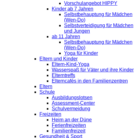
Vorschulangebot HIPPY
Kinder ab 7 Jahren
Selbstbehauptung für Mädchen
(Wen-Do)
Selbstverteidigung für Mädchen
und Jungen
ab 11 Jahren
Selbstbehauptung für Mädchen
(Wen-Do)
Yoga für Kinder
Eltern und Kinder
Eltern-Kind-Yoga
Wasserspaß für Väter und ihre Kinder
Elterntreffs
Elterncafés in den Familienzentren
Eltern
Schule
Ausbildungslotsen
Assessment-Center
Schulvermeidung
Freizeiten
Heim an der Düne
Ferienfreizeiten
Familienfreizeit
Gesundheit & Sport