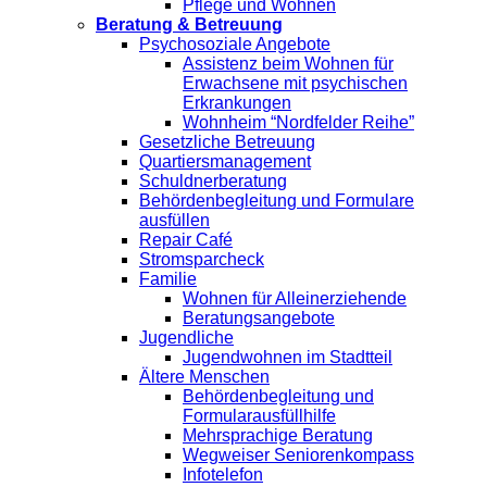
Pflege und Wohnen
Beratung & Betreuung
Psychosoziale Angebote
Assistenz beim Wohnen für
Erwachsene mit psychischen
Erkrankungen
Wohnheim “Nordfelder Reihe”
Gesetzliche Betreuung
Quartiersmanagement
Schuldnerberatung
Behördenbegleitung und Formulare
ausfüllen
Repair Café
Stromsparcheck
Familie
Wohnen für Alleinerziehende
Beratungsangebote
Jugendliche
Jugendwohnen im Stadtteil
Ältere Menschen
Behördenbegleitung und
Formularausfüllhilfe
Mehrsprachige Beratung
Wegweiser Seniorenkompass
Infotelefon