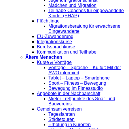
Jugendmigrationsdienst
Mädchen und Migration
Teilhabe-Coaches für eingewanderte
Kinder (EHAP)
Flüchtlinge
Migrationsberatung für erwachsene
Eingewanderte
EU-Zuwanderung
Integrationskurse
Berufssprachkurse
Kommunikation und Teilhabe
Ältere Menschen
Kurse & Vorträge
Vorträge – Sprache – Kultur: Mit der
AWO informiert
Tablet – Laptop – Smartphone
Sport – Fitness – Bewegung
Bewegung im Fitnesstudio
Angebote in der Nachbarschaft
Mieter-Treffpunkte des Spar- und
Bauvereins
Gemeinsam verreisen
Tagesfahrten
Städtetouren
Erholung in Kurorten