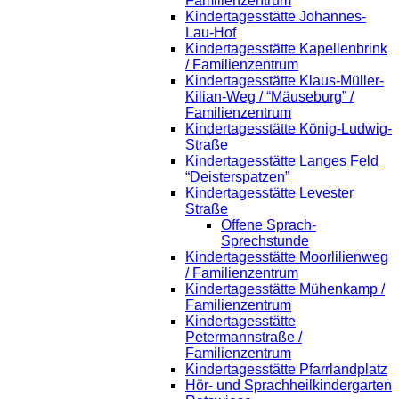
Familienzentrum
Kindertagesstätte Johannes-
Lau-Hof
Kindertagesstätte Kapellenbrink
/ Familienzentrum
Kindertagesstätte Klaus-Müller-
Kilian-Weg / “Mäuseburg” /
Familienzentrum
Kindertagesstätte König-Ludwig-
Straße
Kindertagesstätte Langes Feld
“Deisterspatzen”
Kindertagesstätte Levester
Straße
Offene Sprach-
Sprechstunde
Kindertagesstätte Moorlilienweg
/ Familienzentrum
Kindertagesstätte Mühenkamp /
Familienzentrum
Kindertagesstätte
Petermannstraße /
Familienzentrum
Kindertagesstätte Pfarrlandplatz
Hör- und Sprachheilkindergarten