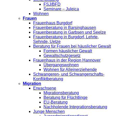
FSJ/BFD
Seminare – Juleica
Wohnen
Frauen
Frauenhaus Burgdorf
Frauenberatung in Barsinghausen
Frauenberatung in Garbsen und Seelze
Frauenberatung in Burgdorf, Lehrte,
Sehnde, Uetze
Beratung für Frauen bei häuslicher Gewalt
Formen häuslicher Gewalt
Gewaltschutzgesetz
Frauenhaus in der Region Hannover
Übergangswohnen
Wohnen für Alleinerziehende
Schwangeren- und Schwangerschafts-
Konfliktberatung
Migration
Erwachsene
Migrationsberatung
Beratung für Flüchtlinge
EU-Beratung
Nachholende Integrationsberatung
Junge Menschen