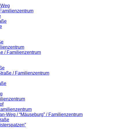
r Weg
 Familienzentrum
e
raße
e
ße
ilienzentrum
ße / Familienzentrum
aße
-Straße / Familienzentrum
aße
eg
ilienzentrum
of
 Familienzentrum
lian-Weg / “Mäuseburg” / Familienzentrum
traße
isterspatzen”