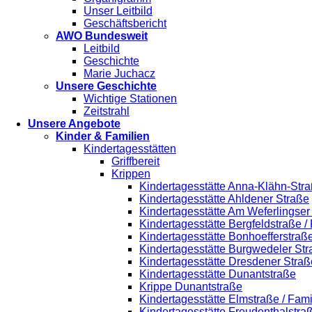
Unser Leitbild
Geschäftsbericht
AWO Bundesweit
Leitbild
Geschichte
Marie Juchacz
Unsere Geschichte
Wichtige Stationen
Zeitstrahl
Unsere Angebote
Kinder & Familien
Kindertagesstätten
Griffbereit
Krippen
Kindertagesstätte Anna-Klähn-Stra
Kindertagesstätte Ahldener Straße
Kindertagesstätte Am Weferlingse
Kindertagesstätte Bergfeldstraße /
Kindertagesstätte Bonhoefferstraß
Kindertagesstätte Burgwedeler St
Kindertagesstätte Dresdener Straß
Kindertagesstätte Dunantstraße
Krippe Dunantstraße
Kindertagesstätte Elmstraße / Fam
Kindertagesstätte Freudenthalstra