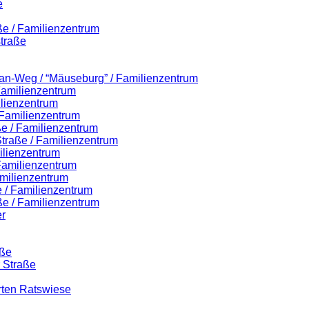
e
ße / Familienzentrum
traße
lian-Weg / “Mäuseburg” / Familienzentrum
 Familienzentrum
ilienzentrum
 Familienzentrum
ße / Familienzentrum
-Straße / Familienzentrum
ilienzentrum
 Familienzentrum
milienzentrum
 / Familienzentrum
ße / Familienzentrum
r
aße
r Straße
rten Ratswiese