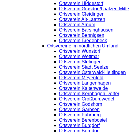
Ortsverein Hiddestorf
Ortsverein Grasdorf/Laatzen-Mitte
Ortsverein Gleidingen
Ortsverein Alt-Laatzen
Ortsverein Arnum
Ortsverein Barsinghausen
Ortsverein Bennigsen
Ortsverein Bredenbeck
Ortsvereine im nördlichen Umland
Ortsverein Wunstorf
Ortsverein Wettmar
Ortsverein Stelingen
Ortsverein Stadt Seelze
Ortsverein Osterwald-Heitlingen
Ortsverein Meyenfeld
Ortsverein Langenhagen
Ortsverein Kaltenweide
Ortsverein Isernhagen Dörfer
Ortsverein Großburgwedel
Ortsverein Godshorn
Ortsverein Garbsen
Ortsverein Fuhrberg
Ortsverein Berenbostel
Ortsverein Burgdorf
Ortsverein Burgdorf