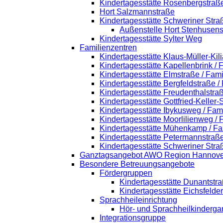
Kindertagesstätte Rosenbergstraß
Hort Salzmannstraße
Kindertagesstätte Schweriner Stra
Außenstelle Hort Stenhusens
Kindertagesstätte Sylter Weg
Familienzentren
Kindertagesstätte Klaus-Müller-Ki
Kindertagesstätte Kapellenbrink /
Kindertagesstätte Elmstraße / Fam
Kindertagesstätte Bergfeldstraße /
Kindertagesstätte Freudenthalstra
Kindertagesstätte Gottfried-Keller
Kindertagesstätte Ibykusweg / Fam
Kindertagesstätte Moorlilienweg /
Kindertagesstätte Mühenkamp / Fa
Kindertagesstätte Petermannstraße
Kindertagesstätte Schweriner Stra
Ganztagsangebot AWO Region Hannove
Besondere Betreuungsangebote
Fördergruppen
Kindertagesstätte Dunantstr
Kindertagesstätte Eichsfelde
Sprachheileinrichtung
Hör- und Sprachheilkinderga
Integrationsgruppe