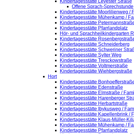
Kindertagesstätte Levester Straße
Offene Sprach-Sprechstunde
Kindertagesstätte Moorlilienweg /
Kindertagesstätte Mühenkamp / Fa
Kindertagesstätte Petermannstraße
Kindertagesstätte Pfarrlandplatz
Hör- und Sprachheilkindergarten 
Kindertagesstätte Rosenbergstraß
Kindertagesstätte Schneiderberg
Kindertagesstätte Schweriner Stra
Kindertagesstätte Sylter Weg
Kindertagesstätte Tresckowstraße
Kindertagesstätte Voltmerstraße
Kindertagesstätte Wiehbergstraße
Hort
Kindertagesstätte Bonhoefferstraß
Kindertagesstätte Edenstraße
Kindertagesstätte Elmstraße / Fam
Kindertagesstätte Harenberger Str
Kindertagesstätte Herbartstraße
Kindertagesstätte Ibykusweg / Fam
Kindertagesstätte Kapellenbrink /
Kindertagesstätte Klaus-Müller-Ki
Kindertagesstätte Mühenkamp / Fa
Kindertagesstätte Pfarrlandplatz