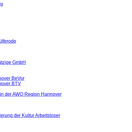
rg
ülferode
ützige GmbH
nover BeVor
nover BTV
ein der AWO Region Hannover
erung der Kultur Arbeitsloser