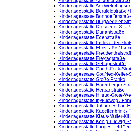
Kindertagesstätte Ahldener Straße
Kindertagesstätte Am Weferlingse
Kindertagesstätte Bergfeldstraße /
Kindertagesstätte Bonhoefferstraß
Kindertagesstätte Burgwedeler St
Kindertagesstätte Dresdener Straß
Kindertagesstätte Dunantstraße
Kindertagesstätte Edenstraße
Kindertagesstätte Eichsfelder Stra
Kindertagesstätte Elmstraße / Fam
Kindertagesstätte Freudenthalstra
Kindertagesstätte Freytagstraße
Kindertagesstätte Gehägestraße
Kindertagesstätte Gorch-Fock-Str
Kindertagesstätte Gottfried-Keller
Kindertagesstätte Große Pranke
Kindertagesstätte Harenberger Str
Kindertagesstätte Herbartstraße
Kindertagesstätte Hiltrud-Grote-W
Kindertagesstätte Ibykusweg / Fam
Kindertagesstätte Johannes-Lau-H
Kindertagesstätte Kapellenbrink /
Kindertagesstätte Klaus-Müller-Ki
Kindertagesstätte König-Ludwig-S
Kindertagesstätte Langes Feld “De