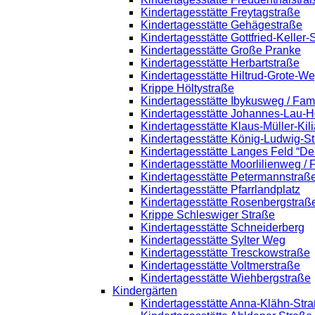
Kindertagesstätte Freytagstraße
Kindertagesstätte Gehägestraße
Kindertagesstätte Gottfried-Keller
Kindertagesstätte Große Pranke
Kindertagesstätte Herbartstraße
Kindertagesstätte Hiltrud-Grote-W
Krippe Höltystraße
Kindertagesstätte Ibykusweg / Fam
Kindertagesstätte Johannes-Lau-H
Kindertagesstätte Klaus-Müller-Ki
Kindertagesstätte König-Ludwig-S
Kindertagesstätte Langes Feld “De
Kindertagesstätte Moorlilienweg /
Kindertagesstätte Petermannstraße
Kindertagesstätte Pfarrlandplatz
Kindertagesstätte Rosenbergstraß
Krippe Schleswiger Straße
Kindertagesstätte Schneiderberg
Kindertagesstätte Sylter Weg
Kindertagesstätte Tresckowstraße
Kindertagesstätte Voltmerstraße
Kindertagesstätte Wiehbergstraße
Kindergärten
Kindertagesstätte Anna-Klähn-Str