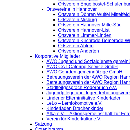
Ortsverein Engelbostel-Schulenbu
Ortsvereine in Hannover
Ortsverein Döhren Wülfel Mittelfeld
Ortsverein Misburg
Ortsverein Hannover Mitte-Süd
Ortsverein Hannover-List
Ortsverein Limmer-Linden
Ortsverein Kirchrode-Bemerode-W
Ortsverein Ahlem
Ortsverein Anderten
Korporative Mitglieder
AWO Jugend und Sozialdienste gemein
AWO CAT Catering Service GmbH
AWO Gehrden gemeinnützige GmbH
Betreuungsverein der AWO Region Han
Betreuungsverein der AWO Region Han
Stadtteilgespräch Roderbruch e.V.
Jugendpflege und Jugenderholungsver
Lindener Elterninitiative Kinderladen
LeLo – Lernlokomotive e.V.
Kinderladen Drachenkinder
Afka e.V. – Aktionsgemeinschaft zur Förd
Verein für Kinderkultur e.V.
Satzung
Organigramm