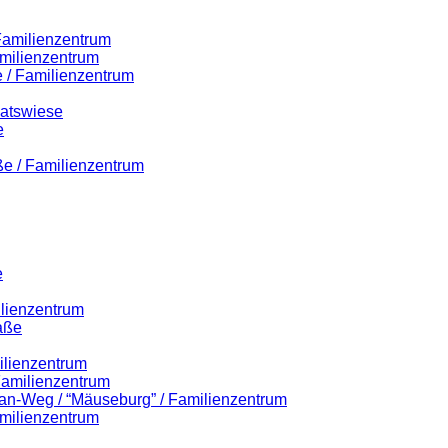
 Familienzentrum
milienzentrum
 / Familienzentrum
Ratswiese
e
ße / Familienzentrum
e
ilienzentrum
aße
ilienzentrum
 Familienzentrum
lian-Weg / “Mäuseburg” / Familienzentrum
milienzentrum