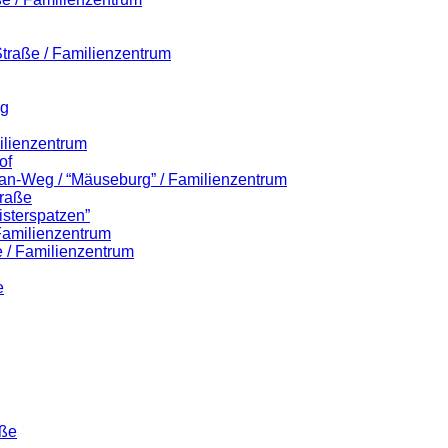
-Straße / Familienzentrum
eg
ilienzentrum
of
lian-Weg / “Mäuseburg” / Familienzentrum
traße
isterspatzen”
 Familienzentrum
 / Familienzentrum
e
aße