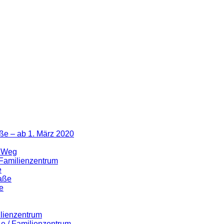
ße – ab 1. März 2020
r Weg
 Familienzentrum
e
raße
e
ilienzentrum
ße / Familienzentrum